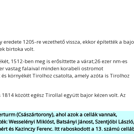
 eredete 1205-re vezethető vissza, ekkor építették a bajo
k birtoka volt.
két, 1512-ben meg is erősíttette a várat;26 ezer nm-es
ter vastag falaival minden korabeli ostromot
 és környékét Tirolhoz csatolta, amely azóta is Tirolhoz
1814 között egész Tirollal együtt bajor kézen volt. Az
turm (Császártorony), ahol azok a cellák vannak,
k: Wesselényi Miklóst, Batsányi Jánost, Szentjóbi László
ért és Kazinczy Ferenc. Itt raboskodott a 13. számú cell