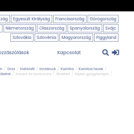
szág
Egyesült Királyság
Franciaország
Görögország
o
Németország
Olaszország
Spanyolország
Svájc
Szlovákia
Szlovénia
Magyarország
Piggyland
ozzászólások
Kapcsolat
en
Graz
Hallstatt
Innsbruck
Karintia
Karintiai tavak
illertal
Advent és karácsony
Állatkert
Alpesi gyógyterápia
park
Kerékpár
Kilátó
Korcsolyapálya
Magyar kapcsolat
avak
Tél
Téli túrázás
Templom és kolostor
Természeti park