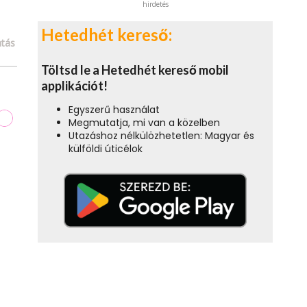
hirdetés
Hetedhét kereső:
tás
Töltsd le a Hetedhét kereső mobil
applikációt!
Egyszerű használat
Megmutatja, mi van a közelben
Utazáshoz nélkülözhetetlen: Magyar és
külföldi úticélok