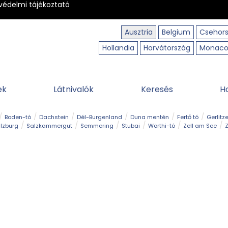
védelmi tájékoztató
Ausztria
Belgium
Csehor
Hollandia
Horvátország
Monac
ek
Látnivalók
Keresés
H
Boden-tó
Dachstein
Dél-Burgenland
Duna mentén
Fertő tó
Gerlitz
lzburg
Salzkammergut
Semmering
Stubai
Wörthi-tó
Zell am See
Z
úraút
Határélmény
Hegy és csúcs
Hegyi gyerekvilág
Húsvét
Kaland
Régiók
Sisi nyomában
Strand és fürdő
Szabadidőpark
Szurdok
T