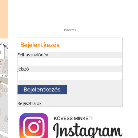
hirdetés
Bejelentkezés
Felhasználónév
Jelszó
Regisztrálok