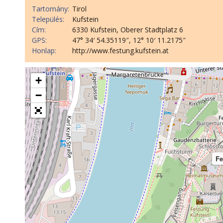
Tartomány:
Tirol
Település:
Kufstein
Cím:
6330 Kufstein, Oberer Stadtplatz 6
GPS:
47° 34′ 54.35119″, 12° 10′ 11.2175″
Honlap:
http://www.festung.kufstein.at
+
−
Fe