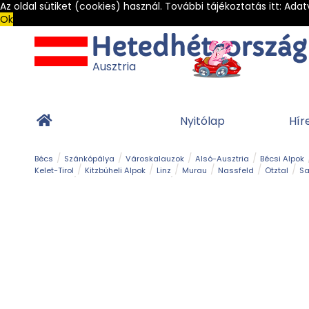
Az oldal sütiket (cookies) használ. További tájékoztatás itt:
Adat
Ok
Ausztria
Nyitólap
Hír
Bécs
Szánkópálya
Városkalauzok
Alsó-Ausztria
Bécsi Alpok
Kelet-Tirol
Kitzbüheli Alpok
Linz
Murau
Nassfeld
Ötztal
Sa
Alpesi út
Ásványok & Kristályok
Barlang
Bob
Csúszda
Esemény
Gleccser
Gyerek t
Múzeum
Óriásroller és mountaincart
Osztrák ételek
Park és kert
Túra
Vár és kastély
Világörökség
Vízesés
Zöldturista