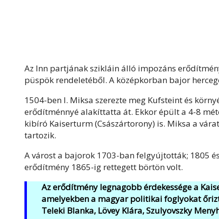
Az Inn partjának szikláin álló impozáns erődítmény
püspök rendeletéből. A középkorban bajor hercege
1504-ben I. Miksa szerezte meg Kufsteint és környé
erődítménnyé alakíttatta át. Ekkor épült a 4-8 mé
kibíró Kaiserturm (Császártorony) is. Miksa a várat
tartozik.
A várost a bajorok 1703-ban felgyújtották; 1805 és 
erődítmény 1865-ig rettegett börtön volt.
Az erődítmény legnagobb érdekessége a Kaiser
amelyekben a magyar politikai foglyokat őrizté
Teleki Blanka, Lövey Klára, Szulyovszky Menyh