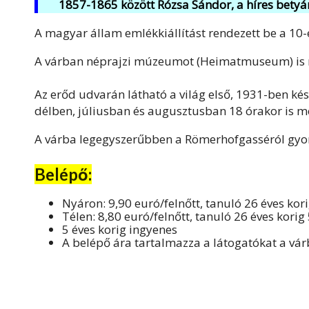
1857-1865 között Rózsa Sándor, a híres betyár
A magyar állam emlékkiállítást rendezett be a 10-
A várban néprajzi múzeumot (Heimatmuseum) is 
Az erőd udvarán látható a világ első, 1931-ben ké
délben, júliusban és augusztusban 18 órakor is m
A várba legegyszerűbben a Römerhofgasséról gyorsf
Belépő:
Nyáron: 9,90 euró/felnőtt, tanuló 26 éves kori
Télen: 8,80 euró/felnőtt, tanuló 26 éves korig 
5 éves korig ingyenes
A belépő ára tartalmazza a látogatókat a vár