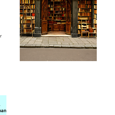
r
,
ában