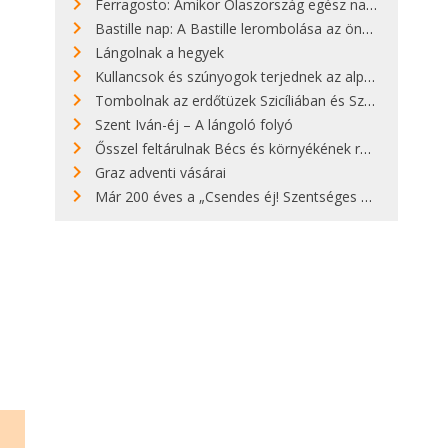
Ferragosto: Amikor Olaszország egész nap nyaral
Bastille nap: A Bastille lerombolása az önkényuralom végét jelentette
Lángolnak a hegyek
Kullancsok és szúnyogok terjednek az alpesi legelőkön
Tombolnak az erdőtüzek Szicíliában és Szardínián
Szent Iván-éj – A lángoló folyó
Ősszel feltárulnak Bécs és környékének rendkívüli építészeti kincsei
Graz adventi vásárai
Már 200 éves a „Csendes éj! Szentséges éj!”