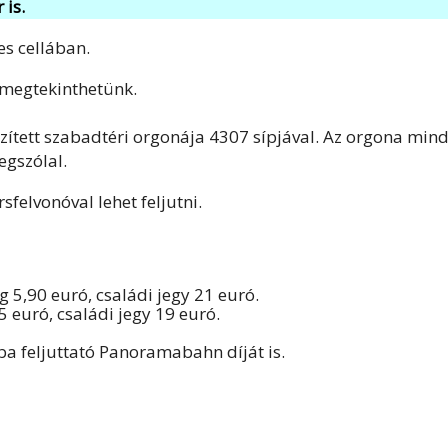
 is.
es cellában.
megtekinthetünk.
szített szabadtéri orgonája 4307 sípjával. Az orgona min
egszólal.
elvonóval lehet feljutni.
g 5,90 euró, családi jegy 21 euró.
5 euró, családi jegy 19 euró.
ba feljuttató Panoramabahn díját is.