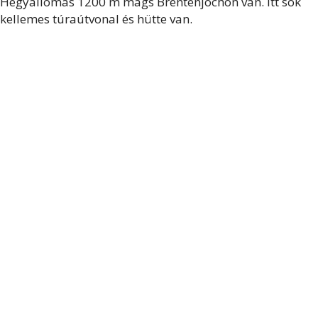
Hegyállomás 1200 m mags Brentenjochon van. Itt sok
kellemes túraútvonal és hütte van.