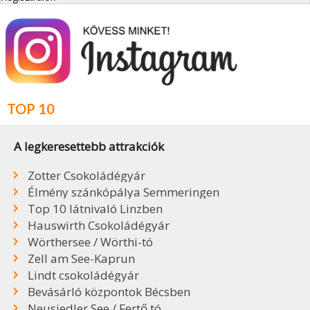
TOP 10
A legkeresettebb attrakciók
Zotter Csokoládégyár
Élmény szánkópálya Semmeringen
Top 10 látnivaló Linzben
Hauswirth Csokoládégyár
Wörthersee / Wörthi-tó
Zell am See-Kaprun
Lindt csokoládégyár
Bevásárló központok Bécsben
Neusiedler See / Fertő tó