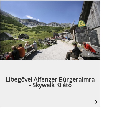
Libegővel Alfenzer Bürgeralmra
- Skywalk Kilátó
navigate_next