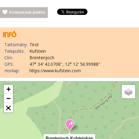
Kedvencnek jelölöm
Tartomány:
Tirol
Település:
Kufstein
Cím:
Brentenjoch
GPS:
47° 34′ 42.0708″, 12° 12′ 56.99988″
Honlap:
https://www.kufstein.com
+
−
Brentenjoch Kufsteinban