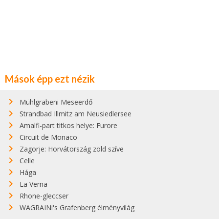
Mások épp ezt nézik
Mühlgrabeni Meseerdő
Strandbad Illmitz am Neusiedlersee
Amalfi-part titkos helye: Furore
Circuit de Monaco
Zagorje: Horvátország zöld szíve
Celle
Hága
La Verna
Rhone-gleccser
WAGRAINi's Grafenberg élményvilág