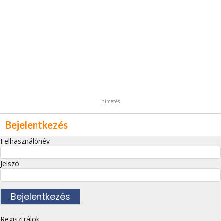
hirdetés
Bejelentkezés
Felhasználónév
Jelszó
Regisztrálok