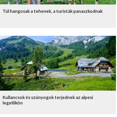
Túl hangosak a tehenek, a turisták panaszkodnak
Kullancsok és szúnyogok terjednek az alpesi
legelőkön