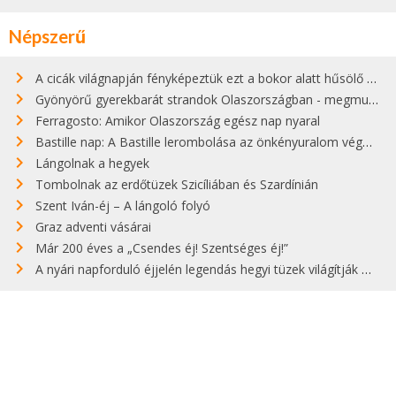
Népszerű
A cicák világnapján fényképeztük ezt a bokor alatt hűsölő cicát Kisorosziban
Gyönyörű gyerekbarát strandok Olaszországban - megmutatjuk a 15 legjobbat
Ferragosto: Amikor Olaszország egész nap nyaral
Bastille nap: A Bastille lerombolása az önkényuralom végét jelentette
Lángolnak a hegyek
Tombolnak az erdőtüzek Szicíliában és Szardínián
Szent Iván-éj – A lángoló folyó
Graz adventi vásárai
Már 200 éves a „Csendes éj! Szentséges éj!”
A nyári napforduló éjjelén legendás hegyi tüzek világítják meg Zugspitzét