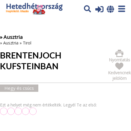
Az oldal sütiket (cookies) használ. További tájékoztatás itt:
Adatvédelmi tájékoztató
Ok
» Ausztria
»
Ausztria
»
Tirol
BRENTENJOCH
Nyomtatás
KUFSTEINBAN
Kedvencnek
jelölöm
Hegy és csúcs
Ezt a helyet még nem értékelték. Legyél Te az első: