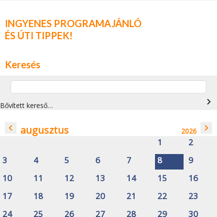
INGYENES PROGRAMAJÁNLÓ
ÉS ÚTI TIPPEK!
Keresés
navigate_next
Bővített kereső…
navigate_before
navigate_next
augusztus
2026
1
2
3
4
5
6
7
8
9
10
11
12
13
14
15
16
17
18
19
20
21
22
23
24
25
26
27
28
29
30