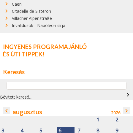
Caen
Citadelle de Sisteron
Villacher Alpenstraße
Invalidusok - Napóleon sírja
INGYENES PROGRAMAJÁNLÓ
ÉS ÚTI TIPPEK!
Keresés
navigate_next
Bővített kereső…
navigate_before
navigate_next
augusztus
2026
1
2
3
4
5
6
7
8
9