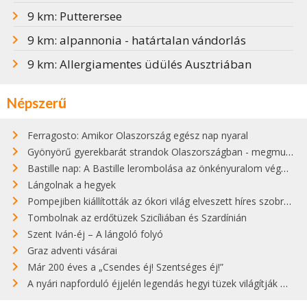
9 km: Putterersee
9 km: alpannonia - határtalan vándorlás
9 km: Allergiamentes üdülés Ausztriában
Népszerű
Ferragosto: Amikor Olaszország egész nap nyaral
Gyönyörű gyerekbarát strandok Olaszországban - megmutatjuk a 15 legjobbat
Bastille nap: A Bastille lerombolása az önkényuralom végét jelentette
Lángolnak a hegyek
Pompejiben kiállították az ókori világ elveszett híres szobrának másolatát
Tombolnak az erdőtüzek Szicíliában és Szardínián
Szent Iván-éj – A lángoló folyó
Graz adventi vásárai
Már 200 éves a „Csendes éj! Szentséges éj!”
A nyári napforduló éjjelén legendás hegyi tüzek világítják meg Zugspitzét