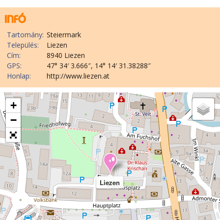
Tartomány:
Steiermark
Település:
Liezen
Cím:
8940 Liezen
GPS:
47° 34′ 3.666″, 14° 14′ 31.38288″
Honlap:
http://www.liezen.at
+
−
Liezen