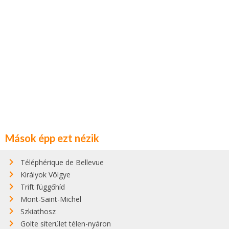
Mások épp ezt nézik
Téléphérique de Bellevue
Királyok Völgye
Trift függőhíd
Mont-Saint-Michel
Szkiathosz
Golte síterület télen-nyáron