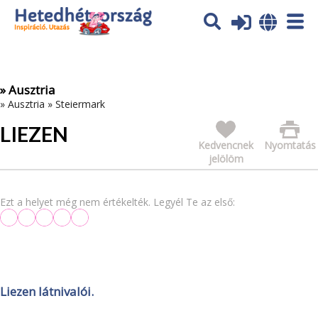
Az oldal sütiket (cookies) használ. További tájékoztatás itt:
Adatvédelmi tájékoztató
Ok
» Ausztria
»
Ausztria
»
Steiermark
LIEZEN
Kedvencnek
Nyomtatás
jelölöm
Ezt a helyet még nem értékelték. Legyél Te az első:
Liezen látnivalói.