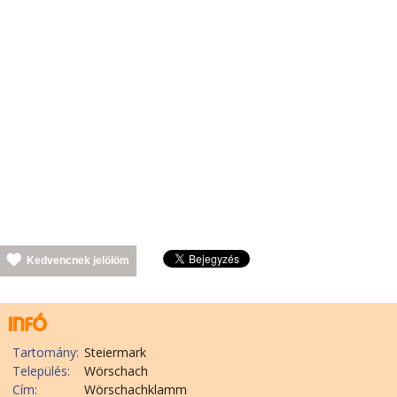
Kedvencnek jelölöm
Tartomány:
Steiermark
Település:
Wörschach
Cím:
Wörschachklamm