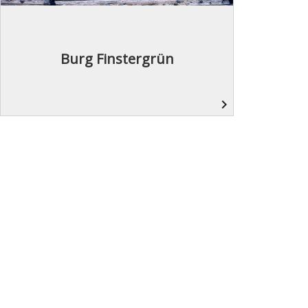
Burg Finstergrün
navigate_next