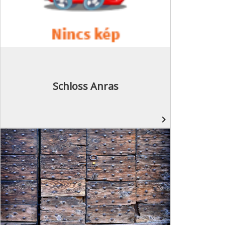
Schloss Anras
navigate_next