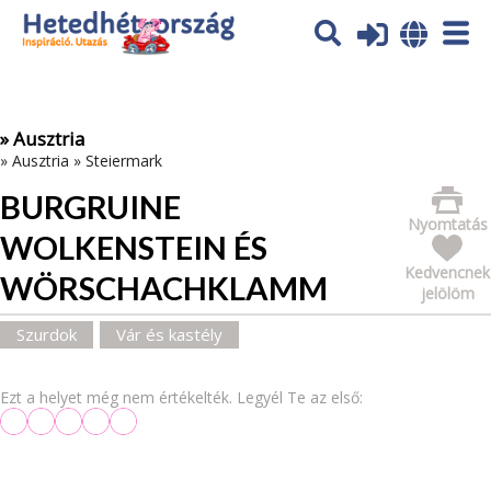
Az oldal sütiket (cookies) használ. További tájékoztatás itt:
Adatvédelmi tájékoztató
Ok
» Ausztria
»
Ausztria
»
Steiermark
BURGRUINE
Nyomtatás
WOLKENSTEIN ÉS
Kedvencnek
WÖRSCHACHKLAMM
jelölöm
Szurdok
Vár és kastély
Ezt a helyet még nem értékelték. Legyél Te az első: