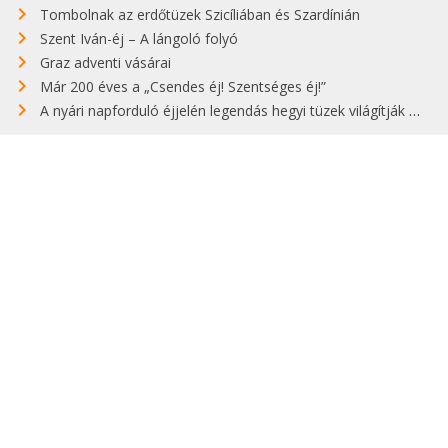
Tombolnak az erdőtüzek Szicíliában és Szardínián
Szent Iván-éj – A lángoló folyó
Graz adventi vásárai
Már 200 éves a „Csendes éj! Szentséges éj!”
A nyári napforduló éjjelén legendás hegyi tüzek világítják meg Zugspitzét