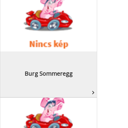
Burg Sommeregg
navigate_next