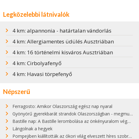
Legközelebbi látnivalók
4 km: alpannonia - határtalan vándorlás
4 km: Allergiamentes üdülés Ausztriában
4 km: 16 történelmi kisváros Ausztriában
4 km: Cirbolyafenyő
4 km: Havasi törpefenyő
Népszerű
Ferragosto: Amikor Olaszország egész nap nyaral
Gyönyörű gyerekbarát strandok Olaszországban - megmutatjuk a 15 legjobbat
Bastille nap: A Bastille lerombolása az önkényuralom végét jelentette
Lángolnak a hegyek
Pompejiben kiállították az ókori világ elveszett híres szobrának másolatát