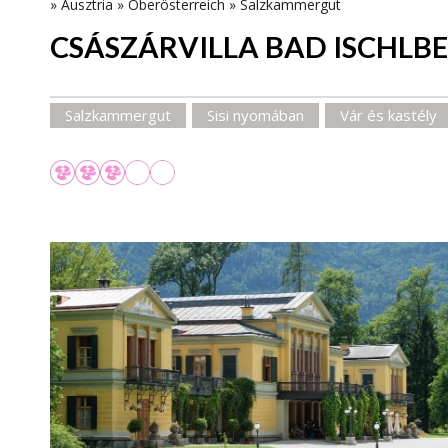
»
Ausztria
»
Oberösterreich
»
Salzkammergut
CSÁSZÁRVILLA BAD ISCHLB
Salzkammergut
Sisi nyomában
Vár és kastély