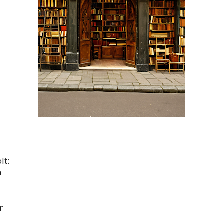
lt:
a
r