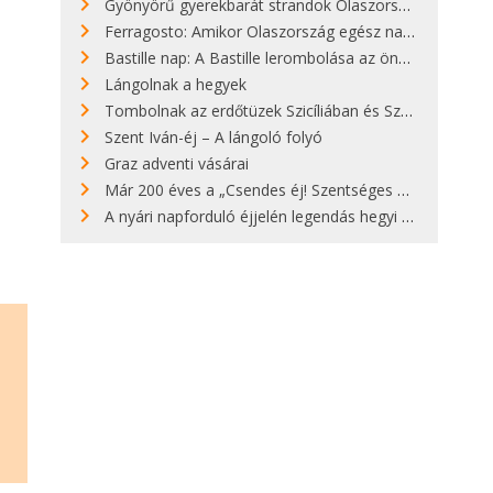
Gyönyörű gyerekbarát strandok Olaszországban - megmutatjuk a 15 legjobbat
Ferragosto: Amikor Olaszország egész nap nyaral
Bastille nap: A Bastille lerombolása az önkényuralom végét jelentette
Lángolnak a hegyek
Tombolnak az erdőtüzek Szicíliában és Szardínián
Szent Iván-éj – A lángoló folyó
Graz adventi vásárai
Már 200 éves a „Csendes éj! Szentséges éj!”
A nyári napforduló éjjelén legendás hegyi tüzek világítják meg Zugspitzét