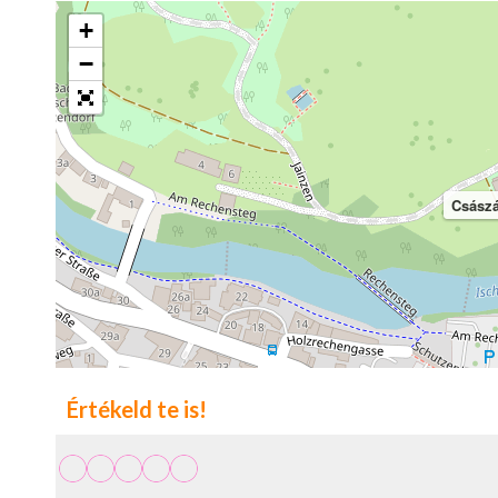
+
−
Császá
Értékeld te is!