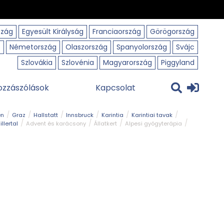
szág
Egyesült Királyság
Franciaország
Görögország
o
Németország
Olaszország
Spanyolország
Svájc
Szlovákia
Szlovénia
Magyarország
Piggyland
ozzászólások
Kapcsolat
en
Graz
Hallstatt
Innsbruck
Karintia
Karintiai tavak
illertal
Advent és karácsony
Állatkert
Alpesi gyógyterápia
park
Kerékpár
Kilátó
Korcsolyapálya
Magyar kapcsolat
avak
Tél
Téli túrázás
Templom és kolostor
Természeti park