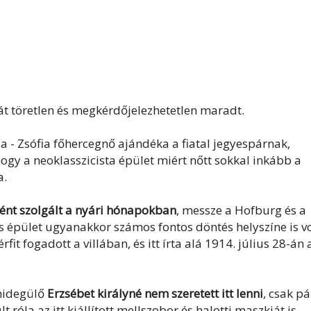
át töretlen és megkérdőjelezhetetlen maradt.
la - Zsófia főhercegnő ajándéka a fiatal jegyespárnak,
hogy a neoklasszicista épület miért nőtt sokkal inkább a
a.
ént szolgált a nyári hónapokban
, messze a Hofburg és a
s épület ugyanakkor számos fontos döntés helyszíne is vo
t fogadott a villában, és itt írta alá 1914. július 28-án 
lhidegülő
Erzsébet királyné nem szeretett itt lenni
, csak pá
 róla az itt kiállított mellszobor és halotti maszkját is