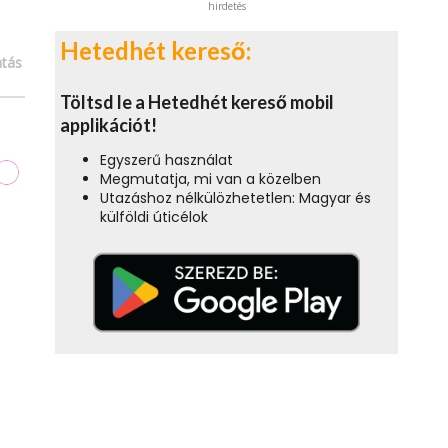
hirdetés
Hetedhét kereső:
tás
Töltsd le a Hetedhét kereső mobil
applikációt!
Egyszerű használat
Megmutatja, mi van a közelben
Utazáshoz nélkülözhetetlen: Magyar és
külföldi úticélok