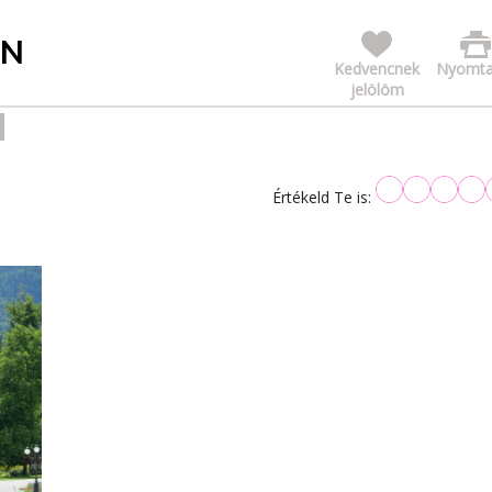
EN
Kedvencnek
Nyomta
jelölöm
Értékeld Te is: