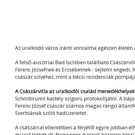
Az uralkodó város iránti vonzalma egészen életén 
A felső-ausztriai Bad Ischlben található Császárvil
Ferenc Józsefnek és Erzsébetnek - sejtetni engedi, 
császár szívéhez, mint a bécsi rezidenciák pompáj
A Császárvilla az uralkodói család menedékhelyek
Schönbrunni kastély szigorú protokolljától. A bájo
Ferenc József császár számos magas rangú államférfi
Szerbiának szóló hadüzenetet.
A császárral ellentétben a férjétől egyre jobban e
nyarat töltött itt. Negyvenes éveinek közepén készült