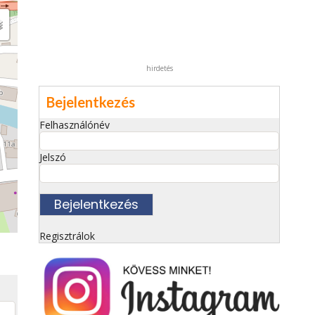
hirdetés
Bejelentkezés
Felhasználónév
Jelszó
Regisztrálok