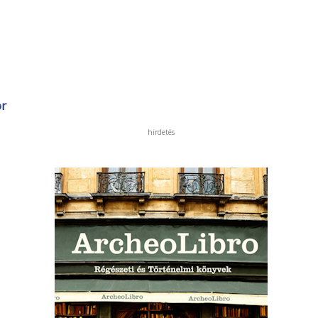
or
hirdetés