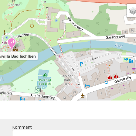
rvilla Bad Ischlben
Komment