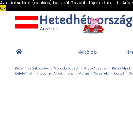
Az oldal sütiket (cookies) használ. További tájékoztatás itt:
Adat
Ok
Ausztria
Nyitólap
Hír
Bécs
Szánkópálya
Városkalauzok
Alsó-Ausztria
Bécsi Alpok
Kelet-Tirol
Kitzbüheli Alpok
Linz
Murau
Nassfeld
Ötztal
Sa
Alpesi út
Ásványok & Kristályok
Barlang
Bob
Csúszda
Esemény
Gleccser
Gyerek t
Múzeum
Óriásroller és mountaincart
Osztrák ételek
Park és kert
Túra
Vár és kastély
Világörökség
Vízesés
Zöldturista