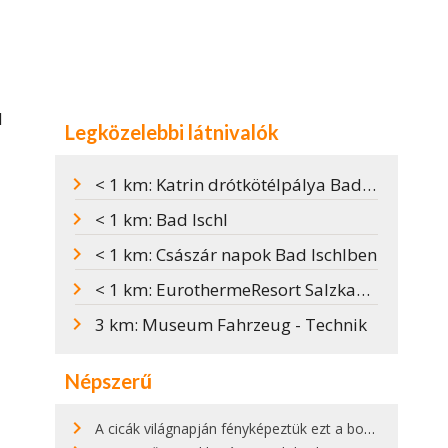
d
Legközelebbi látnivalók
< 1 km: Katrin drótkötélpálya Bad Ischlben
< 1 km: Bad Ischl
< 1 km: Császár napok Bad Ischlben
< 1 km: EurothermeResort Salzkammergut
3 km: Museum Fahrzeug - Technik
Népszerű
A cicák világnapján fényképeztük ezt a bokor alatt hűsölő cicát Kisorosziban