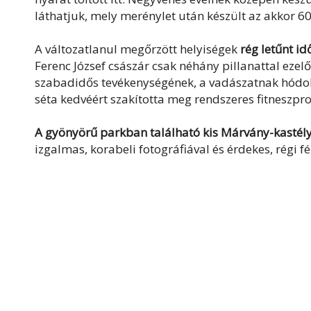
láthatjuk, mely merénylet után készült az akkor 60 
A változatlanul megőrzött helyiségek
rég letűnt i
Ferenc József császár csak néhány pillanattal ezel
szabadidős tevékenységének, a vadászatnak hódolj
séta kedvéért szakította meg rendszeres fitneszpr
A gyönyörű parkban található kis Márvány-kastél
izgalmas, korabeli fotográfiával és érdekes, régi 