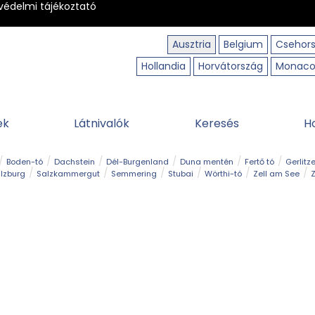
védelmi tájékoztató
Ausztria
Belgium
Csehor
Hollandia
Horvátország
Monac
ek
Látnivalók
Keresés
H
Boden-tó
Dachstein
Dél-Burgenland
Duna mentén
Fertő tó
Gerlitz
lzburg
Salzkammergut
Semmering
Stubai
Wörthi-tó
Zell am See
Z
úraút
Határélmény
Hegy és csúcs
Hegyi gyerekvilág
Húsvét
Kaland
Régiók
Sisi nyomában
Strand és fürdő
Szabadidőpark
Szurdok
T