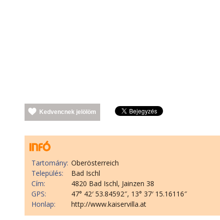
Kedvencnek jelölöm
Tartomány:
Oberösterreich
Település:
Bad Ischl
Cím:
4820 Bad Ischl, Jainzen 38
GPS:
47° 42′ 53.84592″, 13° 37′ 15.16116″
Honlap:
http://www.kaiservilla.at