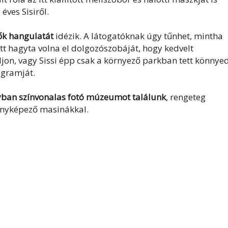
éves Sisiről.
dők hangulatát
idézik. A látogatóknak úgy tűnhet, mintha
őtt hagyta volna el dolgozószobáját, hogy kedvelt
on, vagy Sissi épp csak a környező parkban tett könnye
ogramját.
yban színvonalas fotó múzeumot találunk
, rengeteg
fényképező masinákkal.