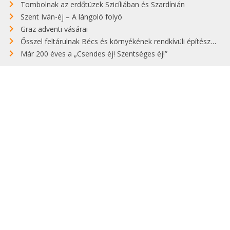
Tombolnak az erdőtüzek Szicíliában és Szardínián
Szent Iván-éj – A lángoló folyó
Graz adventi vásárai
Ősszel feltárulnak Bécs és környékének rendkívüli építészeti kincsei
Már 200 éves a „Csendes éj! Szentséges éj!”