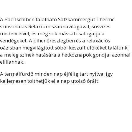
A Bad Ischlben található Salzkammergut Therme
színvonalas Relaxium szaunavilágával, sósvizes
medencéivel, és még sok mással csalogatja a
vendégeket. A pihenőrészlegben és a relaxációs
oázisban megvilágított sóból készült ülőkéket találunk;
a meleg színek hatására a hétköznapok gondjai azonnal
elillannak.
A termálfürdő minden nap éjfélig tart nyitva, így
kellemesen tölthetjük el a nap utolsó óráit.