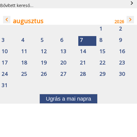
navigate_next
Bővített kereső…
navigate_before
navigate_next
augusztus
2026
1
2
3
4
5
6
7
8
9
10
11
12
13
14
15
16
17
18
19
20
21
22
23
24
25
26
27
28
29
30
31
Ugrás a mai napra