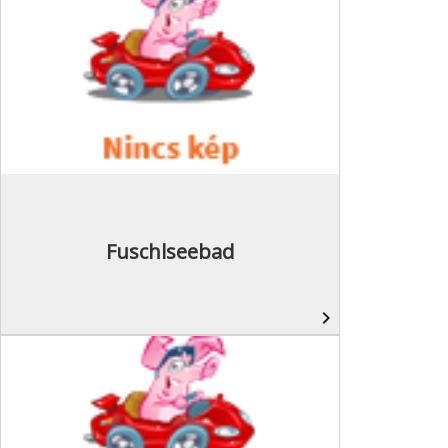
Fuschlseebad
navigate_next