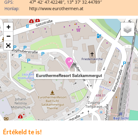
GPS:
47° 42′ 47.42248″, 13° 37′ 32.44789″
Honlap:
http://www.eurothermen.at
+
−
EurothermeResort Salzkammergut
Értékeld te is!