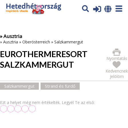
Az oldal sütiket (cookies) használ. További tájékoztatás itt:
Adatvédelmi tájékoztató
Ok
» Ausztria
»
Ausztria
»
Oberösterreich
»
Salzkammergut
EUROTHERMERESORT
Nyomtatás
SALZKAMMERGUT
Kedvencnek
jelölöm
Salzkammergut
Strand és fürdő
Ezt a helyet még nem értékelték. Legyél Te az első: