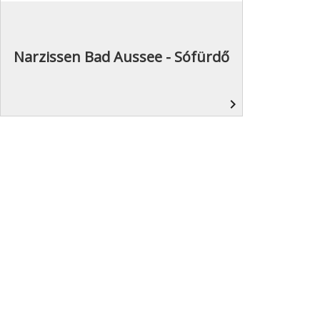
Narzissen Bad Aussee - Sófürdő
navigate_next