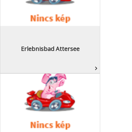
Erlebnisbad Attersee
navigate_next