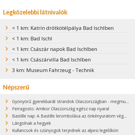
Legközelebbi látnivalók
< 1 km: Katrin drótkötélpálya Bad Ischlben
< 1 km: Bad Ischl
< 1 km: Császár napok Bad Ischlben
< 1 km: Császárvilla Bad Ischlben
3 km: Museum Fahrzeug - Technik
Népszerű
Gyönyörű gyerekbarát strandok Olaszországban - megmutatjuk a 15 legjobbat
Ferragosto: Amikor Olaszország egész nap nyaral
Bastille nap: A Bastille lerombolása az önkényuralom végét jelentette
Lángolnak a hegyek
Kullancsok és szúnyogok terjednek az alpesi legelőkön