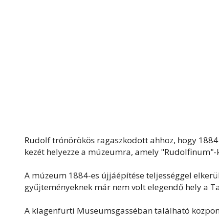
Rudolf trónörökös ragaszkodott ahhoz, hogy 1884-b
kezét helyezze a múzeumra, amely "Rudolfinum"-ké
A múzeum 1884-es újjáépítése teljességgel elkerü
gyűjteményeknek már nem volt elegendő hely a T
A klagenfurti Museumsgasséban található közpon