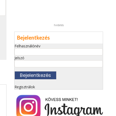
hirdetés
Bejelentkezés
Felhasználónév
Jelszó
Regisztrálok