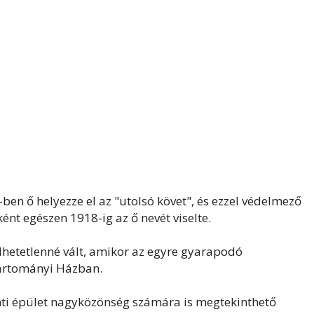
en ő helyezze el az "utolsó követ", és ezzel védelmező
nt egészen 1918-ig az ő nevét viselte.
lhetetlenné vált, amikor az egyre gyarapodó
artományi Házban.
ti épület nagyközönség számára is megtekinthető