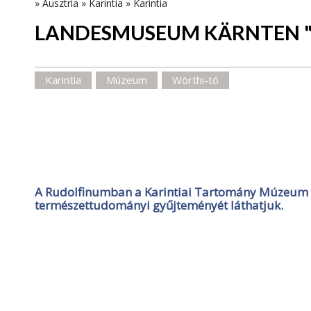
»
Ausztria
»
Karintia
»
Karintia
LANDESMUSEUM KÄRNTEN 
Karintia
Múzeum
Wörthi-tó
A Rudolfinumban a Karintiai Tartomány Múzeum rég
természettudományi gyűjteményét láthatjuk.