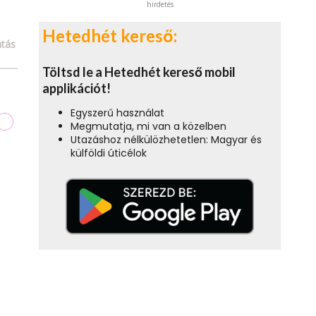
hirdetés
Hetedhét kereső:
tás
Töltsd le a Hetedhét kereső mobil
applikációt!
Egyszerű használat
Megmutatja, mi van a közelben
Utazáshoz nélkülözhetetlen: Magyar és
külföldi úticélok