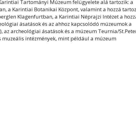
Karintiai Tartományi Múzeum felügyelete alá tartozik: a
, a Karintiai Botanikai Központ, valamint a hozzá tarto
rglen Klagenfurtban, a Karintiai Néprajzi Intézet a hozz
eológiai ásatások és az ahhoz kapcsolódó múzeumok a
 az archeológiai ásatások és a múzeum Teurnia/St.Peter
s muzeális intézmények, mint például a múzeum