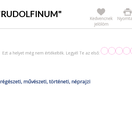
"RUDOLFINUM"
Kedvencnek
Nyomta
jelölöm
Ezt a helyet még nem értékelték. Legyél Te az első:
észeti, művészeti, történeti, néprajzi