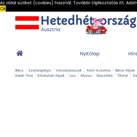
Az oldal sütiket (cookies) használ. További tájékoztatás itt:
Adat
Ok
Ausztria
Nyitólap
Hír
Bécs
Szánkópálya
Városkalauzok
Alsó-Ausztria
Bécsi Alpok
Kelet-Tirol
Kitzbüheli Alpok
Linz
Murau
Nassfeld
Ötztal
Sa
Alpesi út
Ásványok & Kristályok
Barlang
Bob
Csúszda
Esemény
Gleccser
Gyerek t
Múzeum
Óriásroller és mountaincart
Osztrák ételek
Park és kert
Túra
Vár és kastély
Világörökség
Vízesés
Zöldturista