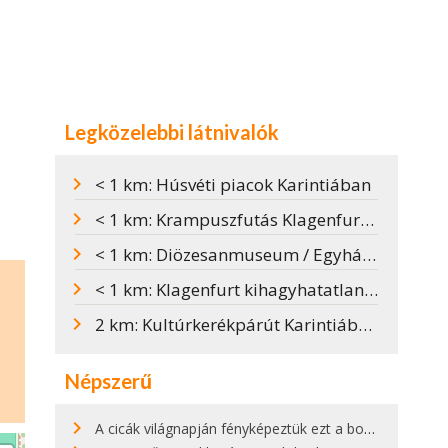
Legközelebbi látnivalók
< 1 km: Húsvéti piacok Karintiában
< 1 km: Krampuszfutás Klagenfurtban
< 1 km: Diözesanmuseum / Egyházmegyei Múzeum
< 1 km: Klagenfurt kihagyhatatlan látnivalói
2 km: Kultúrkerékpárút Karintiában - Kultur.Rad.Weg
Népszerű
A cicák világnapján fényképeztük ezt a bokor alatt hűsölő cicát Kisorosziban