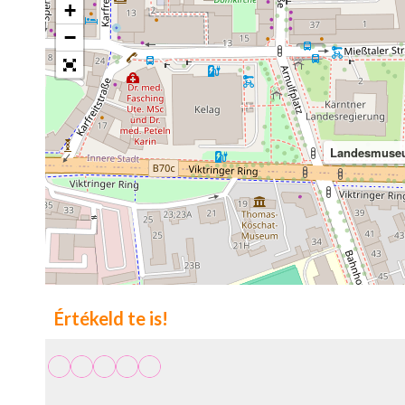
+
−
Landesmuseu
Értékeld te is!