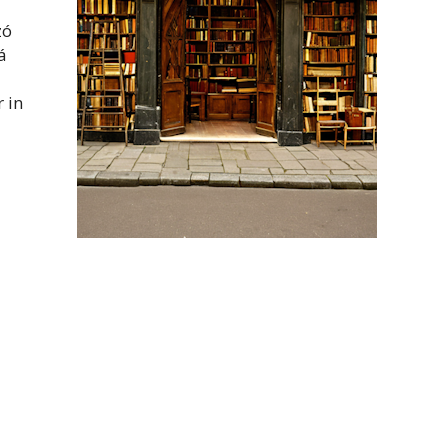
zó
á
 in