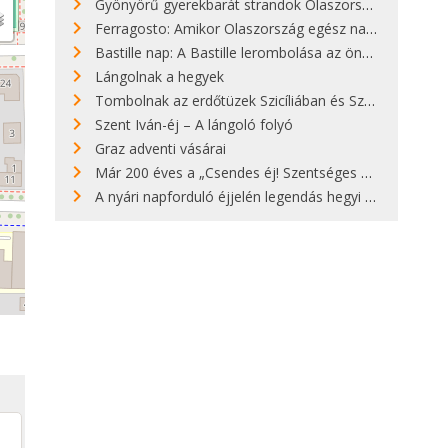
Gyönyörű gyerekbarát strandok Olaszországban - megmutatjuk a 15 legjobbat
Ferragosto: Amikor Olaszország egész nap nyaral
Bastille nap: A Bastille lerombolása az önkényuralom végét jelentette
Lángolnak a hegyek
Tombolnak az erdőtüzek Szicíliában és Szardínián
Szent Iván-éj – A lángoló folyó
Graz adventi vásárai
Már 200 éves a „Csendes éj! Szentséges éj!”
A nyári napforduló éjjelén legendás hegyi tüzek világítják meg Zugspitzét