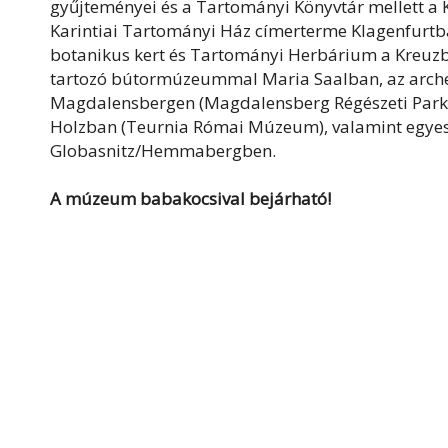
gyűjteményei és a Tartományi Könyvtár mellett a 
Karintiai Tartományi Ház címerterme Klagenfurtban
botanikus kert és Tartományi Herbárium a Kreuzbe
tartozó bútormúzeummal Maria Saalban, az arch
Magdalensbergen (Magdalensberg Régészeti Park),
Holzban (Teurnia Római Múzeum), valamint egye
Globasnitz/Hemmabergben.
A múzeum babakocsival bejárható!