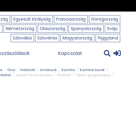
szág
Egyesült Királyság
Franciaország
Görögország
o
Németország
Olaszország
Spanyolország
Svájc
Szlovákia
Szlovénia
Magyarország
Piggyland
ozzászólások
Kapcsolat
en
Graz
Hallstatt
Innsbruck
Karintia
Karintiai tavak
illertal
Advent és karácsony
Állatkert
Alpesi gyógyterápia
park
Kerékpár
Kilátó
Korcsolyapálya
Magyar kapcsolat
avak
Tél
Téli túrázás
Templom és kolostor
Természeti park