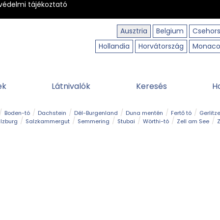
védelmi tájékoztató
Ausztria
Belgium
Csehor
Hollandia
Horvátország
Monac
ek
Látnivalók
Keresés
H
Boden-tó
Dachstein
Dél-Burgenland
Duna mentén
Fertő tó
Gerlitz
lzburg
Salzkammergut
Semmering
Stubai
Wörthi-tó
Zell am See
Z
úraút
Határélmény
Hegy és csúcs
Hegyi gyerekvilág
Húsvét
Kaland
Régiók
Sisi nyomában
Strand és fürdő
Szabadidőpark
Szurdok
T