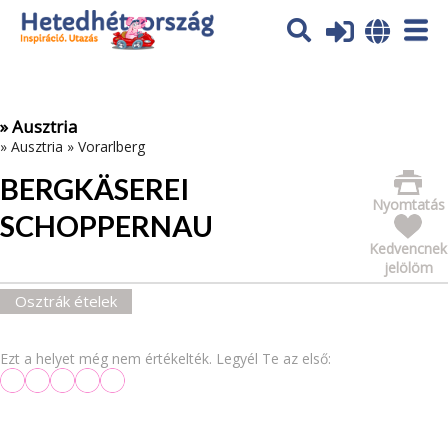
Az oldal sütiket (cookies) használ. További tájékoztatás itt:
Adatvédelmi tájékoztató
Ok
» Ausztria
»
Ausztria
»
Vorarlberg
BERGKÄSEREI
Nyomtatás
SCHOPPERNAU
Kedvencnek
jelölöm
Osztrák ételek
Ezt a helyet még nem értékelték. Legyél Te az első: