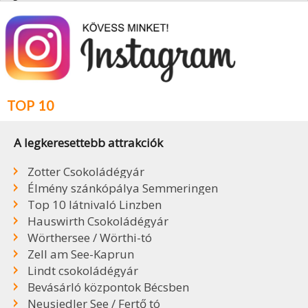
TOP 10
A legkeresettebb attrakciók
Zotter Csokoládégyár
Élmény szánkópálya Semmeringen
Top 10 látnivaló Linzben
Hauswirth Csokoládégyár
Wörthersee / Wörthi-tó
Zell am See-Kaprun
Lindt csokoládégyár
Bevásárló központok Bécsben
Neusiedler See / Fertő tó