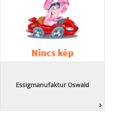
Essigmanufaktur Oswald
navigate_next