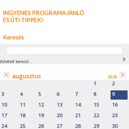
INGYENES PROGRAMAJÁNLÓ
ÉS ÚTI TIPPEK!
Keresés
navigate_next
Bővített kereső…
navigate_before
navigate_next
augusztus
2026
1
2
3
4
5
6
7
8
9
10
11
12
13
14
15
16
17
18
19
20
21
22
23
24
25
26
27
28
29
30