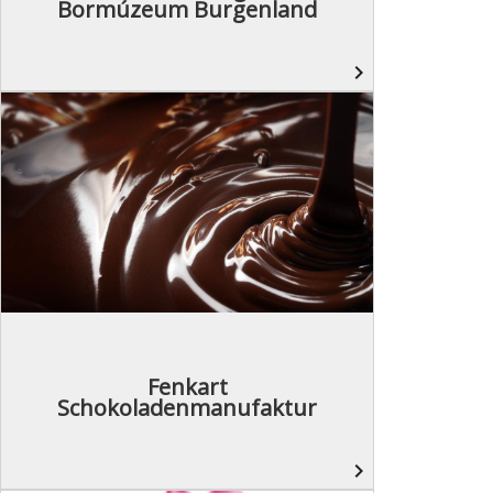
Bormúzeum Burgenland
navigate_next
Fenkart
Schokoladenmanufaktur
navigate_next