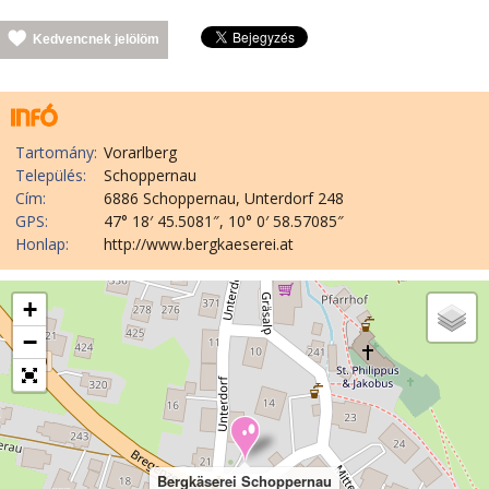
Kedvencnek jelölöm
Tartomány:
Vorarlberg
Település:
Schoppernau
Cím:
6886 Schoppernau, Unterdorf 248
GPS:
47° 18′ 45.5081″, 10° 0′ 58.57085″
Honlap:
http://www.bergkaeserei.at
+
−
Bergkäserei Schoppernau