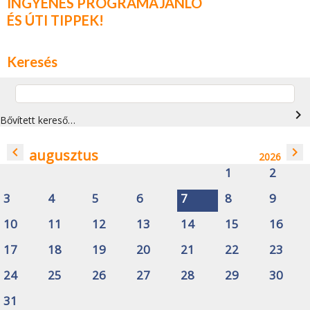
INGYENES PROGRAMAJÁNLÓ
ÉS ÚTI TIPPEK!
Keresés
navigate_next
Bővített kereső…
navigate_before
navigate_next
augusztus
2026
1
2
3
4
5
6
7
8
9
10
11
12
13
14
15
16
17
18
19
20
21
22
23
24
25
26
27
28
29
30
31