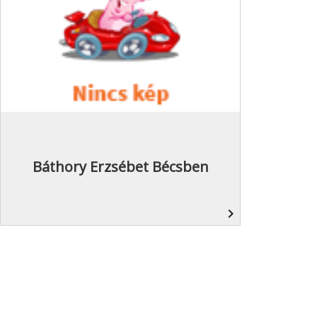
Báthory Erzsébet Bécsben
navigate_next