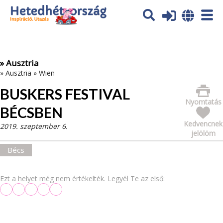
Az oldal sütiket (cookies) használ. További tájékoztatás itt:
Adatvédelmi tájékoztató
Ok
» Ausztria
»
Ausztria
»
Wien
BUSKERS FESTIVAL
Nyomtatás
BÉCSBEN
Kedvencnek
2019. szeptember 6.
jelölöm
Bécs
Ezt a helyet még nem értékelték. Legyél Te az első: