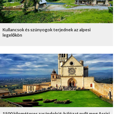
Kullancsok és szúnyogok terjednek az alpesi
legelőkön
1500 kilométeres zarándokút-hálózat nyílt meg Assisi