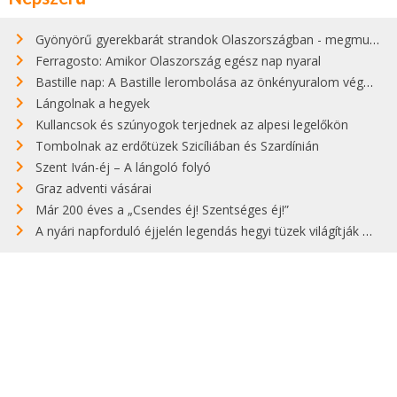
Gyönyörű gyerekbarát strandok Olaszországban - megmutatjuk a 15 legjobbat
Ferragosto: Amikor Olaszország egész nap nyaral
Bastille nap: A Bastille lerombolása az önkényuralom végét jelentette
Lángolnak a hegyek
Kullancsok és szúnyogok terjednek az alpesi legelőkön
Tombolnak az erdőtüzek Szicíliában és Szardínián
Szent Iván-éj – A lángoló folyó
Graz adventi vásárai
Már 200 éves a „Csendes éj! Szentséges éj!”
A nyári napforduló éjjelén legendás hegyi tüzek világítják meg Zugspitzét