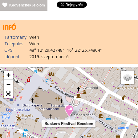
Kedvencnek jelölöm
Tartomány:
Wien
Település:
Wien
GPS:
48° 12′ 29.42748″, 16° 22′ 25.74804″
Időpont:
2019. szeptember 6.
+
−
Buskers Festival Bécsben