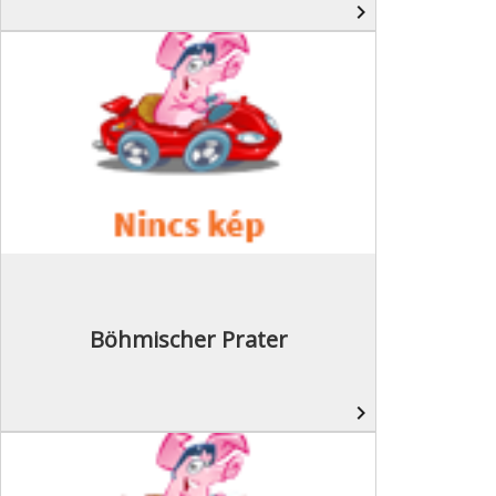
navigate_next
Böhmischer Prater
navigate_next