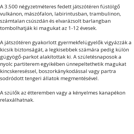
A 3.500 négyzetméteres fedett játszótéren füstölgő
vulkánon, mászófalon, labirintusban, trambulinon,
számtalan csúszdán és elvarázsolt barlangban
tombolhatják ki magukat az 1-12 évesek.
A játszótéren gyakorlott gyermekfelügyelők vigyázzák a
kicsik biztonságát, a legkisebbek számára pedig külön
gügyögő-parkot alakítottak ki. A születésnaposok a
nyolc partiterem egyikében ünnepeltethetik magukat
kincskereséssel, boszorkánykodással vagy partra
sodródott tengeri állatok megmentésével.
A szülők az étteremben vagy a kényelmes kanapékon
relaxálhatnak.