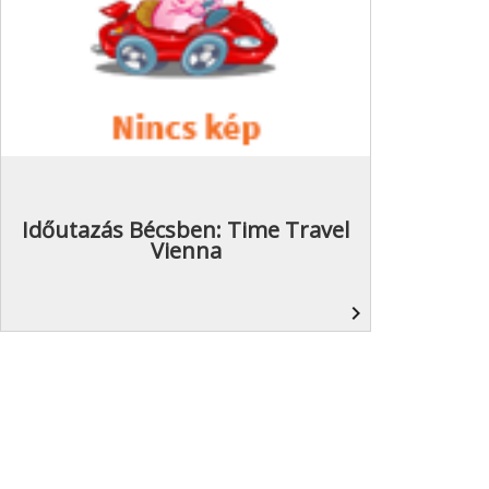
Időutazás Bécsben: Time Travel
Vienna
navigate_next