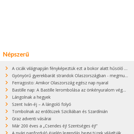
Népszerű
A cicák világnapján fényképeztük ezt a bokor alatt hűsölő cicát Kisorosziban
Gyönyörű gyerekbarát strandok Olaszországban - megmutatjuk a 15 legjobbat
Ferragosto: Amikor Olaszország egész nap nyaral
Bastille nap: A Bastille lerombolása az önkényuralom végét jelentette
Lángolnak a hegyek
Szent Iván-éj – A lángoló folyó
Tombolnak az erdőtüzek Szicíliában és Szardínián
Graz adventi vásárai
Már 200 éves a „Csendes éj! Szentséges éj!”
A nyári napforduló éjjelén legendás hegyi tüzek világítják meg Zugspitzét