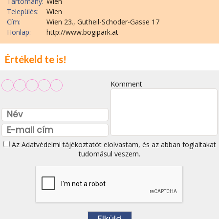
Tartomány:
Wien
Település:
Wien
Cím:
Wien 23., Gutheil-Schoder-Gasse 17
Honlap:
http://www.bogipark.at
Értékeld te is!
Komment
Az
Adatvédelmi tájékoztatót
elolvastam, és az abban foglaltakat
tudomásul veszem.