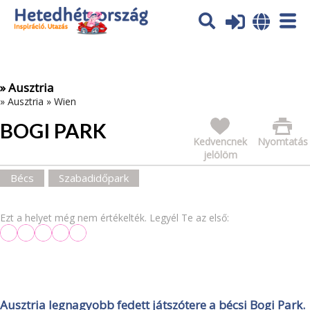
Az oldal sütiket (cookies) használ. További tájékoztatás itt:
Adatvédelmi tájékoztató
Ok
» Ausztria
»
Ausztria
»
Wien
BOGI PARK
Kedvencnek
Nyomtatás
jelölöm
Bécs
Szabadidőpark
Ezt a helyet még nem értékelték. Legyél Te az első:
Ausztria legnagyobb fedett játszótere a bécsi Bogi Park.