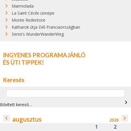
Marmolada
La Saint Cécile ünnepe
Monte Redentore
Katharok útja Dél-Franciaországban
Senni's WunderWanderWeg
INGYENES PROGRAMAJÁNLÓ
ÉS ÚTI TIPPEK!
Keresés
navigate_next
Bővített kereső…
navigate_before
navigate_next
augusztus
2026
1
2