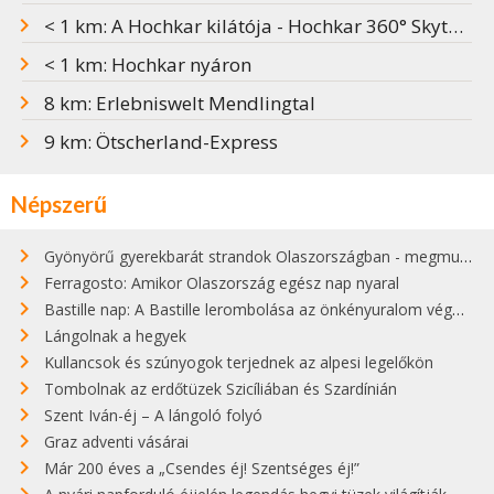
< 1 km: A Hochkar kilátója - Hochkar 360° Skytour
< 1 km: Hochkar nyáron
8 km: Erlebniswelt Mendlingtal
9 km: Ötscherland-Express
Népszerű
Gyönyörű gyerekbarát strandok Olaszországban - megmutatjuk a 15 legjobbat
Ferragosto: Amikor Olaszország egész nap nyaral
Bastille nap: A Bastille lerombolása az önkényuralom végét jelentette
Lángolnak a hegyek
Kullancsok és szúnyogok terjednek az alpesi legelőkön
Tombolnak az erdőtüzek Szicíliában és Szardínián
Szent Iván-éj – A lángoló folyó
Graz adventi vásárai
Már 200 éves a „Csendes éj! Szentséges éj!”