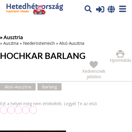
Az oldal sütiket (cookies) használ. További tájékoztatás itt:
Adatvédelmi tájékoztató
Ok
» Ausztria
»
Ausztria
»
Niederösterreich
»
Alsó-Ausztria
HOCHKAR BARLANG
Nyomtatás
Kedvencnek
jelölöm
Alsó-Ausztria
Barlang
Ezt a helyet még nem értékelték. Legyél Te az első: