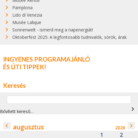
Musée Renoir
Pamplona
Lido di Venezia
Musée Lalique
Sonnenwelt - ismerd meg a napenergiát!
Oktoberfest 2025: A legfontosabb tudnivalók, sörök, árak
INGYENES PROGRAMAJÁNLÓ
ÉS ÚTI TIPPEK!
Keresés
navigate_next
Bővített kereső…
navigate_before
navigate_next
augusztus
2026
1
2