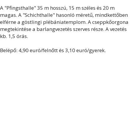
A "Pfingsthalle" 35 m hosszú, 15 m széles és 20 m
magas. A "Schichthalle" hasonló méretű, mindkettőben
elférne a göstlingi plébániatemplom. A cseppkőorgona
megtekintése a barlangvezetés szerves része. A vezetés
kb. 1,5 órás.
Belépő: 4,90 euró/felnőtt és 3,10 euró/gyerek.