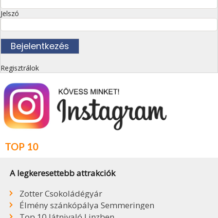
Jelszó
Regisztrálok
TOP 10
A legkeresettebb attrakciók
Zotter Csokoládégyár
Élmény szánkópálya Semmeringen
Top 10 látnivaló Linzben