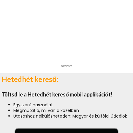
hirdetés
Hetedhét kereső:
Töltsd le a Hetedhét kereső mobil applikációt!
Egyszerű használat
Megmutatja, mi van a közelben
Utazáshoz nélkülözhetetlen: Magyar és külföldi úticélok