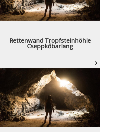
Rettenwand Tropfsteinhöhle
Cseppkőbarlang
navigate_next