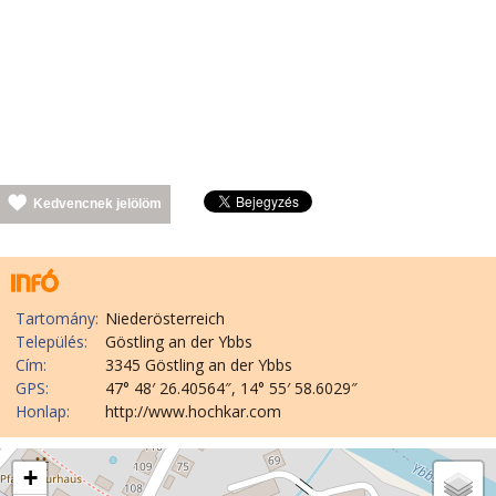
Kedvencnek jelölöm
Tartomány:
Niederösterreich
Település:
Göstling an der Ybbs
Cím:
3345 Göstling an der Ybbs
GPS:
47° 48′ 26.40564″, 14° 55′ 58.6029″
Honlap:
http://www.hochkar.com
+