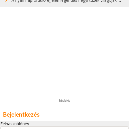
A nyári napforduló éjjelén legendás hegyi tüzek világítják meg Zugspitzét
hirdetés
Bejelentkezés
Felhasználónév