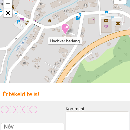
−
Hochkar barlang
Értékeld te is!
Komment