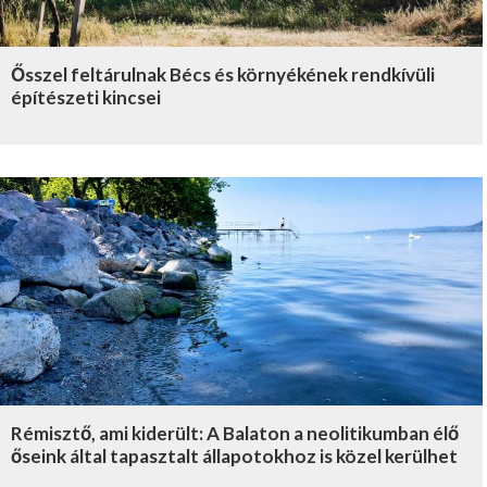
Ősszel feltárulnak Bécs és környékének rendkívüli
építészeti kincsei
Rémisztő, ami kiderült: A Balaton a neolitikumban élő
őseink által tapasztalt állapotokhoz is közel kerülhet