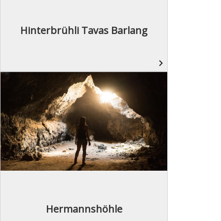
Hinterbrühli Tavas Barlang
navigate_next
Hermannshöhle