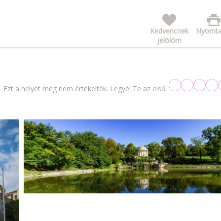
Kedvencnek
Nyomta
jelölöm
Ezt a helyet még nem értékelték. Legyél Te az első: