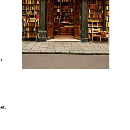
 a
et,