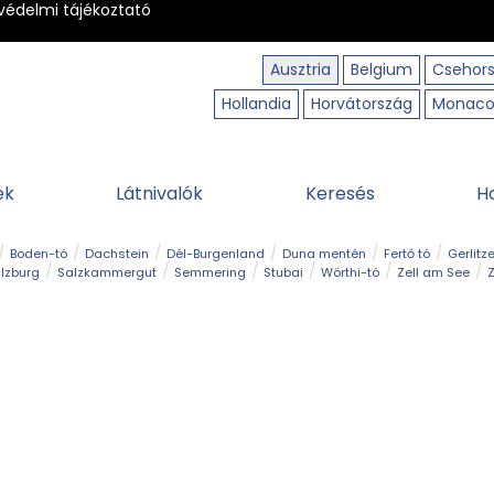
védelmi tájékoztató
Ausztria
Belgium
Csehor
Hollandia
Horvátország
Monac
ek
Látnivalók
Keresés
H
Boden-tó
Dachstein
Dél-Burgenland
Duna mentén
Fertő tó
Gerlitz
lzburg
Salzkammergut
Semmering
Stubai
Wörthi-tó
Zell am See
Z
úraút
Határélmény
Hegy és csúcs
Hegyi gyerekvilág
Húsvét
Kaland
Régiók
Sisi nyomában
Strand és fürdő
Szabadidőpark
Szurdok
T