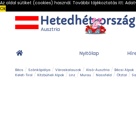
Az oldal sütiket (cookies) használ. További tájékoztatás itt:
Adat
Ok
Ausztria
Nyitólap
Hír
Bécs
Szánkópálya
Városkalauzok
Alsó-Ausztria
Bécsi Alpok
Kelet-Tirol
Kitzbüheli Alpok
Linz
Murau
Nassfeld
Ötztal
Sa
Alpesi út
Ásványok & Kristályok
Barlang
Bob
Csúszda
Esemény
Gleccser
Gyerek t
Múzeum
Óriásroller és mountaincart
Osztrák ételek
Park és kert
Túra
Vár és kastély
Világörökség
Vízesés
Zöldturista