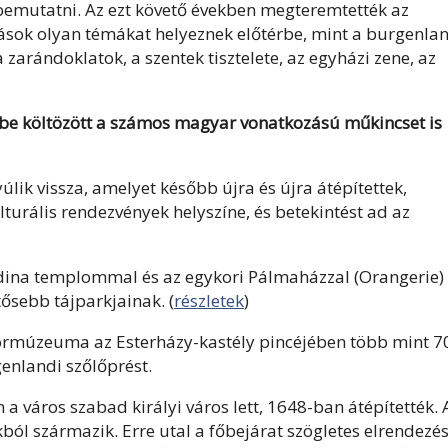
bemutatni. Az ezt követő években megteremtették az
tások olyan témákat helyeznek előtérbe, mint a burgenla
 zarándoklatok, a szentek tisztelete, az egyházi zene, az
ébe költözött a számos magyar vonatkozású műkincset is
úlik vissza, amelyet később újra és újra átépítettek,
lturális rendezvények helyszíne, és betekintést ad az
oldina templommal és az egykori Pálmaházzal (Orangerie)
tősebb tájparkjainak. (
részletek
)
ormúzeuma az Esterházy-kastély pincéjében több mint 7
enlandi szőlőprést.
a város szabad királyi város lett, 1648-ban átépítették. 
ból származik. Erre utal a főbejárat szögletes elrendezé