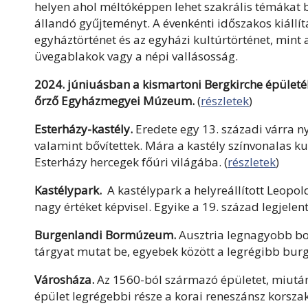
helyen ahol méltóképpen lehet szakrális témákat 
állandó gyűjteményt. A évenkénti időszakos kiállí
egyháztörténet és az egyházi kultúrtörténet, mint a
üvegablakok vagy a népi vallásosság.
2024. júniuásban a kismartoni Bergkirche épület
őrző Egyházmegyei Múzeum.
(
részletek
)
Esterházy-kastély.
Eredete egy 13. századi várra ny
valamint bővítettek. Mára a kastély színvonalas ku
Esterházy hercegek főúri világába. (
részletek
)
Kastélypark.
A kastélypark a helyreállított Leop
nagy értéket képvisel. Egyike a 19. század legjelen
Burgenlandi Bormúzeum.
Ausztria legnagyobb b
tárgyat mutat be, egyebek között a legrégibb burg
Városháza.
Az 1560-ból származó épületet, miután 
épület legrégebbi része a korai reneszánsz korszak