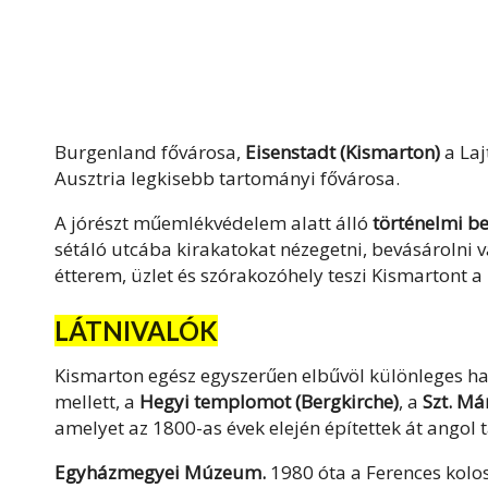
Burgenland fővárosa,
Eisenstadt
(
Kismarton)
a Laj
Ausztria legkisebb tartományi fővárosa.
A jórészt műemlékvédelem alatt álló
történelmi b
sétáló utcába kirakatokat nézegetni, bevásárolni 
étterem, üzlet és szórakozóhely teszi Kismartont 
LÁTNIVALÓK
Kismarton egész egyszerűen elbűvöl különleges 
mellett, a
Hegyi templomot (Bergkirche)
, a
Szt. M
amelyet az 1800-as évek elején építettek át angol t
Egyházmegyei Múzeum.
1980 óta a Ferences kolo