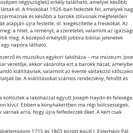
, középen négyszögletű erkély található, amelyet később
 láttak el. A freskókat 1926-ban fedezték fel, amelyek na
l származnak és később a barokk stílusnak megfelelően
 alapján újra festette, ill. kiegészítette a freskókat. Az
meg: a hitet, a reményt, a szeretetet, valamint az igazság
ítik meg. A középső erkélytől jobbra bibliai jelenetek
 egy napóra látható.
szerző és muzsikus egykori lakóháza – ma múzeum. Jos
ar vezetője, akkor vásárolta ezt a barokk házat, amelybe
llandó kiállításnak, valamint az évente váltakozó időszako
tatják be. A kiállításokat számos rendezvény, felnőtt és
költöztek a lakóházzal együtt Joseph Haydn és felesége
alon kívül. Ebben a konyhakertben ma régi bölcsességek,
 várnak arra, hogy újra felfedezzék őket. A kert csak
ndoktemplom 1715 és 1803 között épült I. Esterházy Pál