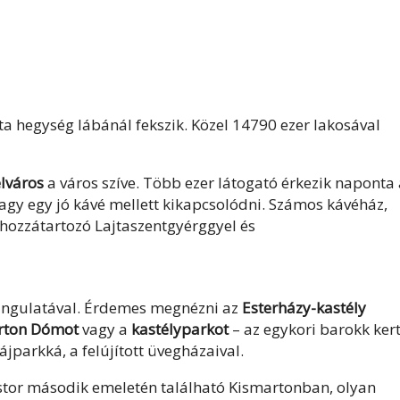
ta hegység lábánál fekszik. Közel 14790 ezer lakosával
elváros
a város szíve. Több ezer látogató érkezik naponta
vagy egy jó kávé mellett kikapcsolódni. Számos kávéház,
a hozzátartozó Lajtaszentgyérggyel és
hangulatával. Érdemes megnézni az
Esterházy-kastély
árton Dómot
vagy a
kastélyparkot
– az egykori barokk kert
ájparkká, a felújított üvegházaival.
stor második emeletén található Kismartonban, olyan