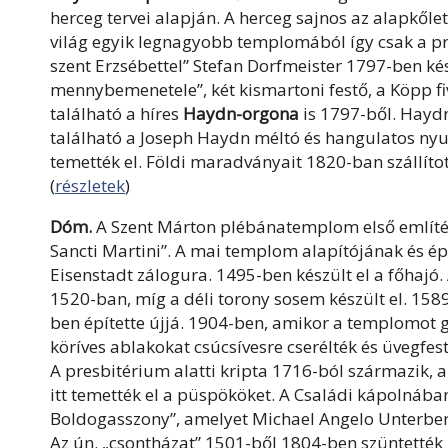
herceg tervei alapján. A herceg sajnos az alapkől
világ egyik legnagyobb templomából így csak a pre
szent Erzsébettel” Stefan Dorfmeister 1797-ben ké
mennybemenetele”, két kismartoni festő, a Köpp f
található a híres
Haydn-orgona
is 1797-ből. Haydn 
található a Joseph Haydn méltó és hangulatos ny
temették el. Földi maradványait 1820-ban szállít
(
részletek
)
Dóm.
A
Szent Márton plébánatemplom első említése
Sancti Martini”. A mai templom alapítójának és épí
Eisenstadt zálogura. 1495-ben készült el a főhajó
1520-ban, míg a déli torony sosem készült el. 1589
ben építette újjá. 1904-ben, amikor a templomot gót
köríves ablakokat csúcsívesre cserélték és üvegfes
A presbitérium alatti kripta 1716-ból származik, 
itt temették el a püspököket. A Családi kápolnába
Boldogasszony”, amelyet Michael Angelo Unterberg
Az ún. „csontházat” 1501-ből 1804-ben szüntették m