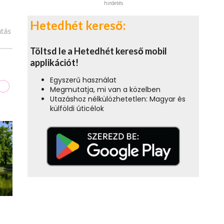
hirdetés
Hetedhét kereső:
tás
Töltsd le a Hetedhét kereső mobil
applikációt!
Egyszerű használat
Megmutatja, mi van a közelben
Utazáshoz nélkülözhetetlen: Magyar és
külföldi úticélok