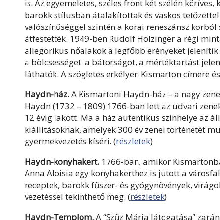
is. Az egyemeletes, széles front két szélén köríves
barokk stílusban átalakítottak és vaskos tetőzettel
valószínűséggel szintén a korai reneszánsz korbó
átfestették. 1949-ben Rudolf Holzinger a régi minták
allegorikus nőalakok a legfőbb erényeket jelenítik 
a bölcsességet, a bátorságot, a mértéktartást jelen
láthatók. A szögletes erkélyen Kismarton címere és
Haydn-ház.
A Kismartoni Haydn-ház – a nagy zene
Haydn (1732 – 1809) 1766-ban lett az udvari zenek
12 évig lakott. Ma a ház autentikus színhelye az á
kiállításoknak, amelyek 300 év zenei történetét mu
gyermekvezetés kíséri. (
részletek
)
Haydn-konyhakert.
1766-ban, amikor Kismartonba 
Anna Aloisia egy konyhakerthez is jutott a városf
receptek, barokk fűszer- és gyógynövények, virágok
vezetéssel tekinthető meg. (
részletek
)
Haydn-Templom.
A “Szűz Mária látogatása” zará