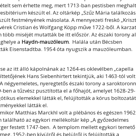
etételt sem érhette meg, mert 1713-ban pestisben meghalt
sbitérium készült el. Az oltárkép „Szűz Mária találkozá
szült festményének másolata. A mennyezeti freskó „Krisz
ivérek Cristian és Wolfgang Köpp műve 1722-ből. A karza
több miséjét mutatták be itt először. Az északi torony al
ughelye a
Haydn-mauzóleum
. Halála után Bécsben
ották Eisenstadtba. 1954 óta nyugszik a mauzóleumban.
 az itt álló kápolnának az 1264-es oklevélben „capella
ttetőjének Hans Siebenhirtert tekintjük, aki 1463-tól volt
. A négyemeletes, nyeregtetős északi torony a saroktoron
-ben a tűzvész pusztította el a főhajót, amelyet 1628-29-
ikus elemekkel látták el, felújították a kórus boltozatát
tményekkel látták el.
amikor Matthias Marckhl volt a plébános és egészen 1962
n található az egykori mellékoltár kép „A győzedelmes
er festett 1747-ben. A templom mellett egykori temető 
eg. 1952-ben kívülről és belülről is felújították a