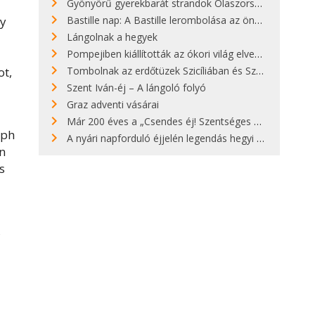
Gyönyörű gyerekbarát strandok Olaszországban - megmutatjuk a 15 legjobbat
Bastille nap: A Bastille lerombolása az önkényuralom végét jelentette
gy
Lángolnak a hegyek
Pompejiben kiállították az ókori világ elveszett híres szobrának másolatát
Tombolnak az erdőtüzek Szicíliában és Szardínián
ot,
Szent Iván-éj – A lángoló folyó
Graz adventi vásárai
Már 200 éves a „Csendes éj! Szentséges éj!”
eph
A nyári napforduló éjjelén legendás hegyi tüzek világítják meg Zugspitzét
n
s
,