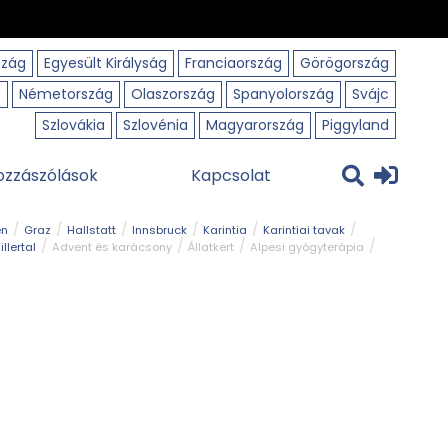
szág
Egyesült Királyság
Franciaország
Görögország
o
Németország
Olaszország
Spanyolország
Svájc
Szlovákia
Szlovénia
Magyarország
Piggyland
ozzászólások
Kapcsolat
en
Graz
Hallstatt
Innsbruck
Karintia
Karintiai tavak
illertal
Advent és karácsony
Állatkert
Alpesi gyógyterápia
park
Kerékpár
Kilátó
Korcsolyapálya
Magyar kapcsolat
avak
Tél
Téli túrázás
Templom és kolostor
Természeti park