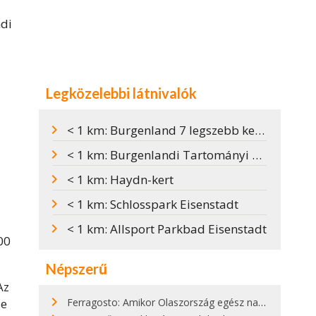
ndi
Legközelebbi látnivalók
< 1 km: Burgenland 7 legszebb kerékpárútja
< 1 km: Burgenlandi Tartományi Galéria
< 1 km: Haydn-kert
< 1 km: Schlosspark Eisenstadt
< 1 km: Allsport Parkbad Eisenstadt
00
Népszerű
Az
Ferragosto: Amikor Olaszország egész nap nyaral
se