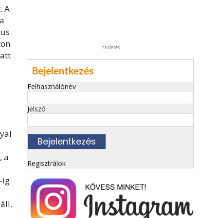
. A
sa
tus
ton
hirdetés
att
Bejelentkezés
Felhasználónév
Jelszó
nyal
, a
Regisztrálok
-ig
áll.