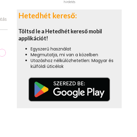
hirdetés
Hetedhét kereső:
tás
Töltsd le a Hetedhét kereső mobil
applikációt!
Egyszerű használat
Megmutatja, mi van a közelben
Utazáshoz nélkülözhetetlen: Magyar és
külföldi úticélok