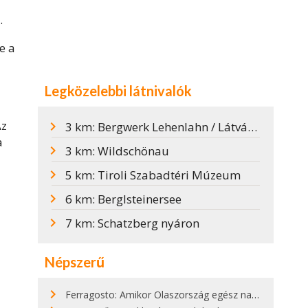
.
e a
Legközelebbi látnivalók
Az
3 km: Bergwerk Lehenlahn / Látványbánya
a
3 km: Wildschönau
5 km: Tiroli Szabadtéri Múzeum
6 km: Berglsteinersee
7 km: Schatzberg nyáron
Népszerű
Ferragosto: Amikor Olaszország egész nap nyaral