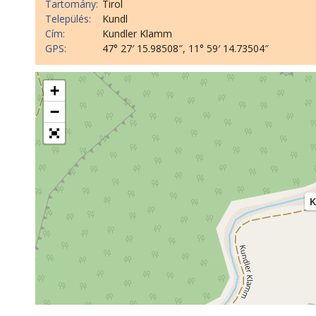
Tartomány:
Tirol
Település:
Kundl
Cím:
Kundler Klamm
GPS:
47° 27′ 15.98508″, 11° 59′ 14.73504″
+
−
K