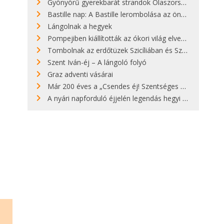
Gyönyörű gyerekbarát strandok Olaszországban - megmutatjuk a 15 legjobbat
Bastille nap: A Bastille lerombolása az önkényuralom végét jelentette
Lángolnak a hegyek
Pompejiben kiállították az ókori világ elveszett híres szobrának másolatát
Tombolnak az erdőtüzek Szicíliában és Szardínián
Szent Iván-éj – A lángoló folyó
Graz adventi vásárai
Már 200 éves a „Csendes éj! Szentséges éj!”
A nyári napforduló éjjelén legendás hegyi tüzek világítják meg Zugspitzét