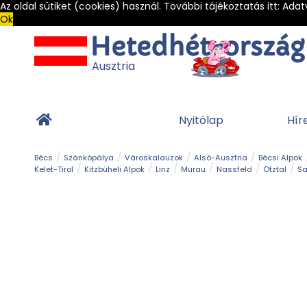
Az oldal sütiket (cookies) használ. További tájékoztatás itt:
Adat
Ok
Ausztria
Nyitólap
Hír
Bécs
Szánkópálya
Városkalauzok
Alsó-Ausztria
Bécsi Alpok
Kelet-Tirol
Kitzbüheli Alpok
Linz
Murau
Nassfeld
Ötztal
Sa
Alpesi út
Ásványok & Kristályok
Barlang
Bob
Csúszda
Esemény
Gleccser
Gyerek t
Múzeum
Óriásroller és mountaincart
Osztrák ételek
Park és kert
Túra
Vár és kastély
Világörökség
Vízesés
Zöldturista