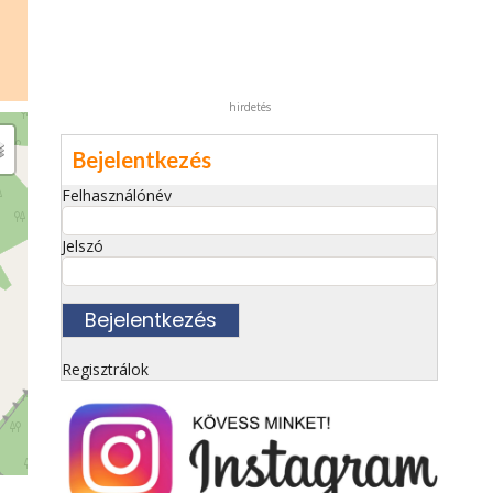
hirdetés
Bejelentkezés
Felhasználónév
Jelszó
Regisztrálok