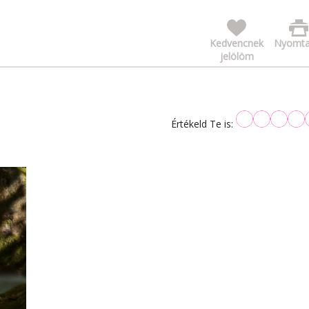
Kedvencnek
Nyomta
jelölöm
Értékeld Te is: