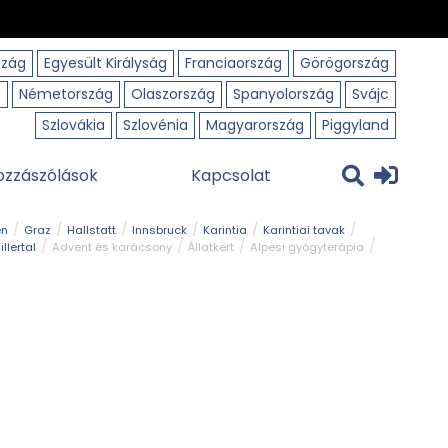
szág
Egyesült Királyság
Franciaország
Görögország
o
Németország
Olaszország
Spanyolország
Svájc
Szlovákia
Szlovénia
Magyarország
Piggyland
ozzászólások
Kapcsolat
en
Graz
Hallstatt
Innsbruck
Karintia
Karintiai tavak
illertal
Advent és karácsony
Állatkert
Alpesi gyógyterápia
park
Kerékpár
Kilátó
Korcsolyapálya
Magyar kapcsolat
avak
Tél
Téli túrázás
Templom és kolostor
Természeti park