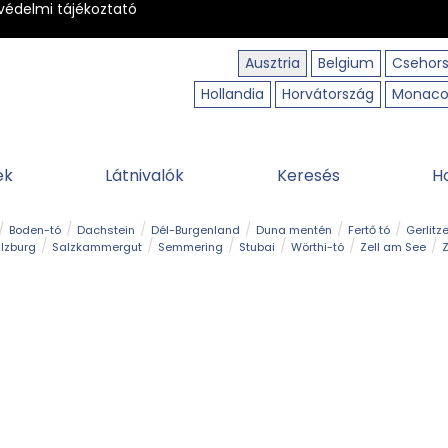
védelmi tájékoztató
Ausztria
Belgium
Csehor
Hollandia
Horvátország
Monac
ek
Látnivalók
Keresés
H
Boden-tó
Dachstein
Dél-Burgenland
Duna mentén
Fertő tó
Gerlitz
lzburg
Salzkammergut
Semmering
Stubai
Wörthi-tó
Zell am See
Z
úraút
Határélmény
Hegy és csúcs
Hegyi gyerekvilág
Húsvét
Kaland
Régiók
Sisi nyomában
Strand és fürdő
Szabadidőpark
Szurdok
T