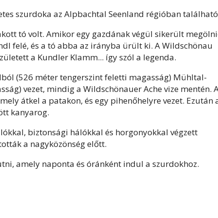
etes szurdoka az Alpbachtal Seenland régióban található
kott tó volt. Amikor egy gazdának végül sikerült megölni
dl felé, és a tó abba az irányba ürült ki. A Wildschönau
ületett a Kundler Klamm... így szól a legenda.
ól (526 méter tengerszint feletti magasság) Mühltal-
asság) vezet, mindig a Wildschönauer Ache vize mentén. 
mely átkel a patakon, és egy pihenőhelyre vezet. Ezután 
ött kanyarog.
álókkal, biztonsági hálókkal és horgonyokkal végzett
tották a nagyközönség előtt.
jutni, amely naponta és óránként indul a szurdokhoz.