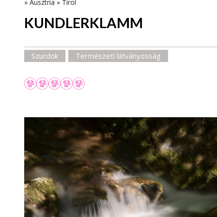
»
Ausztria
»
Tirol
KUNDLERKLAMM
Szurdok
Természeti látványosság