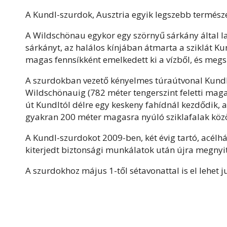
A Kundl-szurdok, Ausztria egyik legszebb termész
A Wildschönau egykor egy szörnyű sárkány által la
sárkányt, az halálos kínjában átmarta a sziklát Kun
magas fennsíkként emelkedett ki a vízből, és megsz
A szurdokban vezető kényelmes túraútvonal Kundlb
Wildschönauig (782 méter tengerszint feletti mag
út Kundltól délre egy keskeny fahídnál kezdődik, a
gyakran 200 méter magasra nyúló sziklafalak köz
A Kundl-szurdokot 2009-ben, két évig tartó, acélh
kiterjedt biztonsági munkálatok után újra megnyi
A szurdokhoz május 1-től sétavonattal is el lehet 