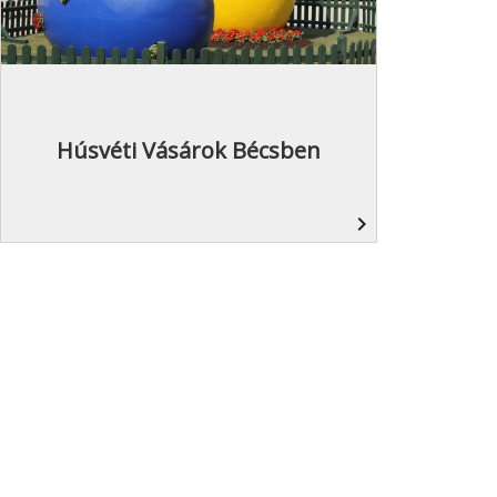
Húsvéti Vásárok Bécsben
navigate_next