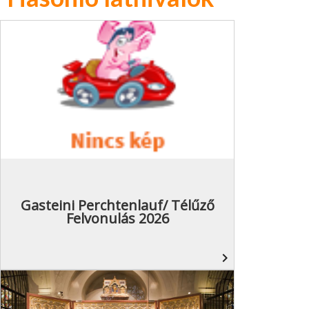
Gasteini Perchtenlauf/ Télűző
Felvonulás 2026
navigate_next