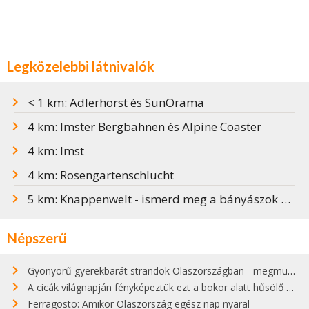
Legközelebbi látnivalók
< 1 km: Adlerhorst és SunOrama
4 km: Imster Bergbahnen és Alpine Coaster
4 km: Imst
4 km: Rosengartenschlucht
5 km: Knappenwelt - ismerd meg a bányászok életét
Népszerű
Gyönyörű gyerekbarát strandok Olaszországban - megmutatjuk a 15 legjobbat
A cicák világnapján fényképeztük ezt a bokor alatt hűsölő cicát Kisorosziban
Ferragosto: Amikor Olaszország egész nap nyaral