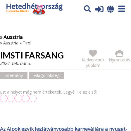
Az oldal sütiket (cookies) használ. További tájékoztatás itt:
Adatvédelmi tájékoztató
Ok
» Ausztria
»
Ausztria
»
Tirol
IMSTI FARSANG
Kedvencnek
Nyomtatás
2024. február 5.
jelölöm
Esemény
Világörökség
Ezt a helyet még nem értékelték. Legyél Te az első:
Az Alpok egyik leglátványosabb karneváljára a nyugat-