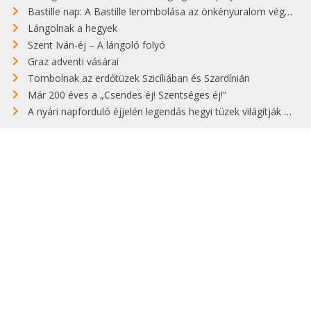
Bastille nap: A Bastille lerombolása az önkényuralom végét jelentette
Lángolnak a hegyek
Szent Iván-éj – A lángoló folyó
Graz adventi vásárai
Tombolnak az erdőtüzek Szicíliában és Szardínián
Már 200 éves a „Csendes éj! Szentséges éj!”
A nyári napforduló éjjelén legendás hegyi tüzek világítják meg Zugspitzét