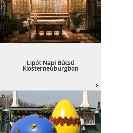
Lipót Napi Búcsú
Klosterneuburgban
navigate_next