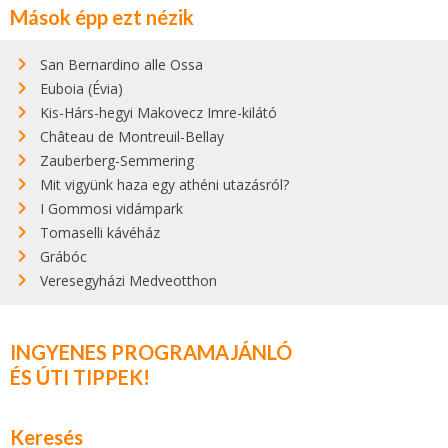
Mások épp ezt nézik
San Bernardino alle Ossa
Euboia (Évia)
Kis-Hárs-hegyi Makovecz Imre-kilátó
Château de Montreuil-Bellay
Zauberberg-Semmering
Mit vigyünk haza egy athéni utazásról?
I Gommosi vidámpark
Tomaselli kávéház
Grábóc
Veresegyházi Medveotthon
INGYENES PROGRAMAJÁNLÓ
ÉS ÚTI TIPPEK!
Keresés