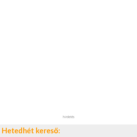
hirdetés
Hetedhét kereső: