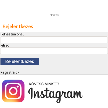
hirdetés
Bejelentkezés
Felhasználónév
Jelszó
Regisztrálok