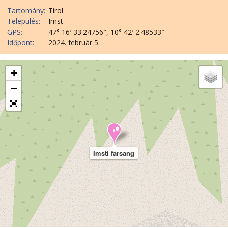
Tartomány:
Tirol
Település:
Imst
GPS:
47° 16′ 33.24756″, 10° 42′ 2.48533″
Időpont:
2024. február 5.
+
−
Imsti farsang