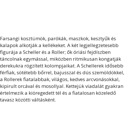
Farsangi kosztümök, parókák, maszkok, kesztyűk és
kalapok alkotják a kellékeket. A két legjellegzetesebb
figurája a Scheller és a Roller; ők óriási fejdíszben
táncolnak egymással, miközben ritmikusan kongatják
derekukra rögzített kolompjaikat. A Schellerek idősebb
férfiak, sötétebb bőrrel, bajusszal és dús szemöldökkel,
a Rollerek fiatalabbak, világos, kedves arcvonásokkal,
kipirult orcával és mosollyal. Kettejük viadalát gyakran
értelmezik a kiöregedett tél és a fiatalosan közeledő
tavasz közötti váltásként.