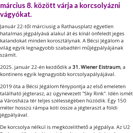
március 8. között várja a korcsolyázni
vágyókat.
Január 22-től márciusig a Rathausplatz egyetlen
hatalmas jégpályává alakul át és kínál önfeledt jeges
kalandokat minden korosztálynak. A Bécsi Jégálom a
világ egyik legnagyobb szabadtéri műjégpályájának
számít.
2025. január 22-én kezdődik a
31. Wiener Eistraum
, a
kontinens egyik legnagyobb korcsolyapályájával.
2019 óta a Bécsi Jégálom fénypontja az első emeleten
található jégterasz, az úgynevezett "Sky Rink". Idén ismét
a Városháza tér teljes szélességében húzódik. Egy 150
méter hosszú rámpa köti össze a jégteraszt a földi
jégpályával.
De korcsolya nélkül is megközelíthető a jégpálya. Az U2