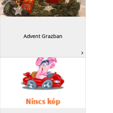
Advent Grazban
navigate_next