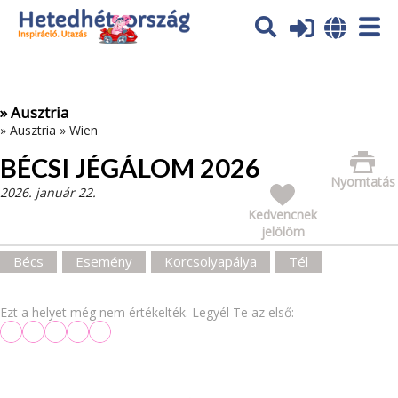
Az oldal sütiket (cookies) használ. További tájékoztatás itt:
Adatvédelmi tájékoztató
Ok
» Ausztria
»
Ausztria
»
Wien
BÉCSI JÉGÁLOM 2026
Nyomtatás
2026. január 22.
Kedvencnek
jelölöm
Bécs
Esemény
Korcsolyapálya
Tél
Ezt a helyet még nem értékelték. Legyél Te az első: