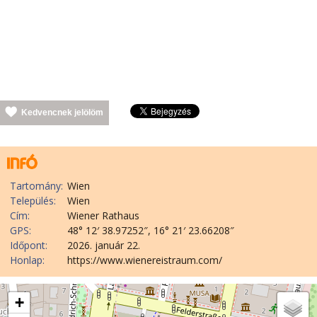
Kedvencnek jelölöm
Tartomány:
Wien
Település:
Wien
Cím:
Wiener Rathaus
GPS:
48° 12′ 38.97252″, 16° 21′ 23.66208″
Időpont:
2026. január 22.
Honlap:
https://www.wienereistraum.com/
+