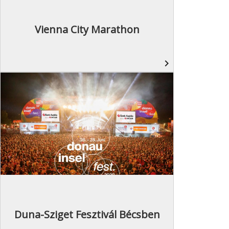
Vienna City Marathon
navigate_next
Duna-Sziget Fesztivál Bécsben