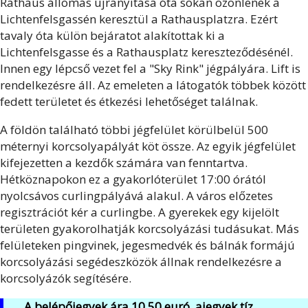
Rathaus állomás újranyitása óta sokan özönlenek a
Lichtenfelsgassén keresztül a Rathausplatzra. Ezért
tavaly óta külön bejáratot alakítottak ki a
Lichtenfelsgasse és a Rathausplatz kereszteződésénél.
Innen egy lépcső vezet fel a "Sky Rink" jégpályára. Lift is
rendelkezésre áll. Az emeleten a látogatók többek között
fedett területet és étkezési lehetőséget találnak.
A földön található többi jégfelület körülbelül 500
méternyi korcsolyapályát köt össze. Az egyik jégfelület
kifejezetten a kezdők számára van fenntartva.
Hétköznapokon ez a gyakorlóterület 17:00 órától
nyolcsávos curlingpályává alakul. A város előzetes
regisztrációt kér a curlingbe. A gyerekek egy kijelölt
területen gyakorolhatják korcsolyázási tudásukat. Más
felületeken pingvinek, jegesmedvék és bálnák formájú
korcsolyázási segédeszközök állnak rendelkezésre a
korcsolyázók segítésére.
A belépőjegyek ára 10,50 euró, ajegyek tíz