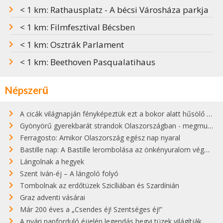
< 1 km: Rathausplatz - A bécsi Városháza parkja
< 1 km: Filmfesztival Bécsben
< 1 km: Osztrák Parlament
< 1 km: Beethoven Pasqualatihaus
Népszerű
A cicák világnapján fényképeztük ezt a bokor alatt hűsölő cicát Kisorosziban
Gyönyörű gyerekbarát strandok Olaszországban - megmutatjuk a 15 legjobbat
Ferragosto: Amikor Olaszország egész nap nyaral
Bastille nap: A Bastille lerombolása az önkényuralom végét jelentette
Lángolnak a hegyek
Szent Iván-éj – A lángoló folyó
Tombolnak az erdőtüzek Szicíliában és Szardínián
Graz adventi vásárai
Már 200 éves a „Csendes éj! Szentséges éj!”
A nyári napforduló éjjelén legendás hegyi tüzek világítják meg Zugspitzét