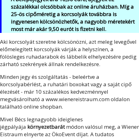
százalékkal olcsóbbak az online áruházban. Míg a
25-ös cipőméretig a korcsolyák továbbra is
ingyenesen kölcsönözhetők, a nagyobb méretekért
most már akár 9,50 eurót is fizetni kell.
Aki korcsolyát szeretne kölcsönözni, azt meleg levegővel
előmelegített korcsolyák várják a helyszínen, a
fölösleges ruhadarabok és lábbelik elhelyezésére pedig
zárható szekrények állnak rendelkezésre
.
Minden jegy és szolgáltatás - beleértve a
korcsolyabérlést, a ruhatári boxokat vagy a saját cipő
élezését - már 10 százalékos kedvezménnyel
megvásárolható a www.wienereistraum.com oldalon
található online shopban.
Mivel Bécs legnagyobb ideiglenes
jégpályája
környezetbarát
módon valósul meg, a Wiener
Eistraum elnyerte az ÖkoEvent díjat. A tudatos