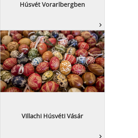
Húsvét Vorarlbergben
navigate_next
Villachi Húsvéti Vásár
navigate_next