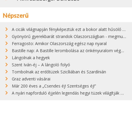
Népszerű
A cicák világnapján fényképeztük ezt a bokor alatt hűsölő cicát Kisorosziban
Gyönyörű gyerekbarát strandok Olaszországban - megmutatjuk a 15 legjobbat
Ferragosto: Amikor Olaszország egész nap nyaral
Bastille nap: A Bastille lerombolása az önkényuralom végét jelentette
Lángolnak a hegyek
Szent Iván-éj – A lángoló folyó
Tombolnak az erdőtüzek Szicíliában és Szardínián
Graz adventi vásárai
Már 200 éves a „Csendes éj! Szentséges éj!”
A nyári napforduló éjjelén legendás hegyi tüzek világítják meg Zugspitzét