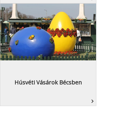
Húsvéti Vásárok Bécsben
navigate_next