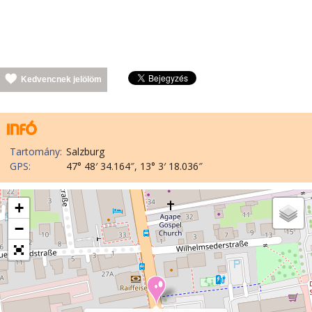
Kedvencnek jelölöm
Tartomány:
Salzburg
GPS:
47° 48′ 34.164″, 13° 3′ 18.036″
+
−