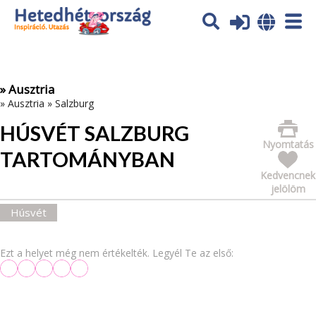
Az oldal sütiket (cookies) használ. További tájékoztatás itt:
Adatvédelmi tájékoztató
Ok
» Ausztria
»
Ausztria
»
Salzburg
HÚSVÉT SALZBURG
Nyomtatás
TARTOMÁNYBAN
Kedvencnek
jelölöm
Húsvét
Ezt a helyet még nem értékelték. Legyél Te az első: