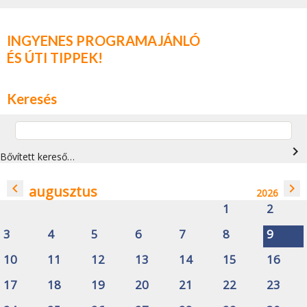
INGYENES PROGRAMAJÁNLÓ
ÉS ÚTI TIPPEK!
Keresés
navigate_next
Bővített kereső…
navigate_before
navigate_next
augusztus
2026
1
2
3
4
5
6
7
8
9
10
11
12
13
14
15
16
17
18
19
20
21
22
23