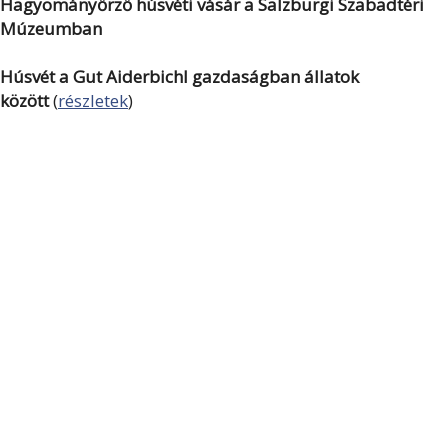
Hagyományőrző húsvéti vásár a Salzburgi Szabadtéri
Múzeumban
Húsvét a Gut Aiderbichl gazdaságban állatok
között
(
részletek
)