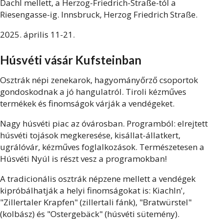
Dachl mellett, a Herzog-Friedrich-Straße-tól a
Riesengasse-ig. Innsbruck, Herzog Friedrich Straße.
2025. április 11-21.
Húsvéti vásár Kufsteinban
Osztrák népi zenekarok, hagyományőrző csoportok
gondoskodnak a jó hangulatról. Tiroli kézműves
termékek és finomságok várják a vendégeket.
Nagy húsvéti piac az óvárosban. Programból: elrejtett
húsvéti tojások megkeresése, kisállat-állatkert,
ugrálóvár, kézműves foglalkozások. Természetesen a
Húsvéti Nyúl is részt vesz a programokban!
A tradicionális osztrák népzene mellett a vendégek
kipróbálhatják a helyi finomságokat is: Kiachln',
"Zillertaler Krapfen" (zillertali fánk), "Bratwürstel"
(kolbász) és "Ostergebäck" (húsvéti sütemény).