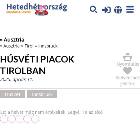
Az oldal sütiket (cookies) használ. További tájékoztatás itt:
Adatvédelmi tájékoztató
Ok
» Ausztria
»
Ausztria
»
Tirol
»
Innsbruck
HÚSVÉTI PIACOK
Nyomtatás
TIROLBAN
Kedvencnek
2025. április 11.
jelölöm
Húsvét
Innsbruck
Ezt a helyet még nem értékelték. Legyél Te az első: