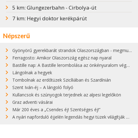
5 km: Glungezerbahn - Cirbolya-út
7 km: Hegyi doktor kerékpárút
Népszerű
Gyönyörű gyerekbarát strandok Olaszországban - megmutatjuk a 15 legjobbat
Ferragosto: Amikor Olaszország egész nap nyaral
Bastille nap: A Bastille lerombolása az önkényuralom végét jelentette
Lángolnak a hegyek
Tombolnak az erdőtüzek Szicíliában és Szardínián
Szent Iván-éj – A lángoló folyó
Kullancsok és szúnyogok terjednek az alpesi legelőkön
Graz adventi vásárai
Már 200 éves a „Csendes éj! Szentséges éj!”
A nyári napforduló éjjelén legendás hegyi tüzek világítják meg Zugspitzét