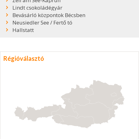
Zell am See-Kaprun
Lindt csokoládégyár
Bevásárló központok Bécsben
Neusiedler See / Fertő tó
Hallstatt
Régióválasztó