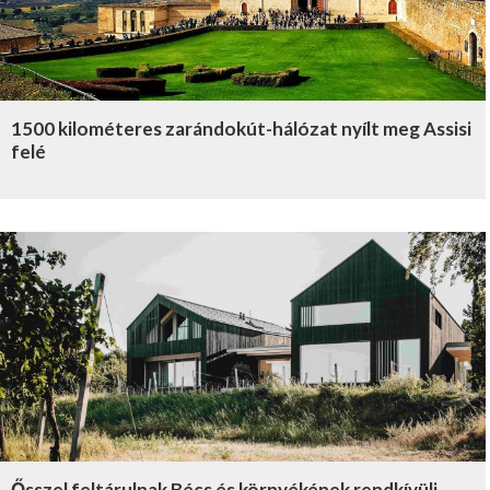
1500 kilométeres zarándokút-hálózat nyílt meg Assisi
felé
Ősszel feltárulnak Bécs és környékének rendkívüli