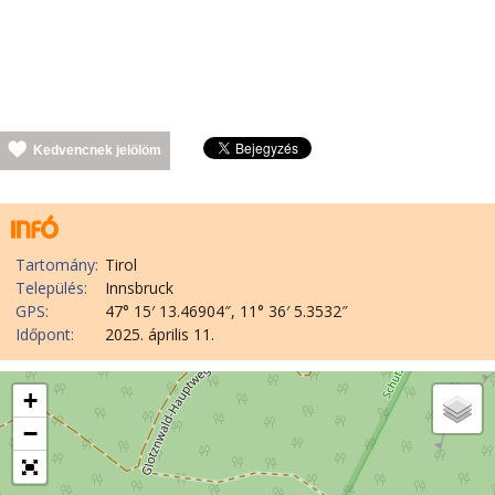
Kedvencnek jelölöm
Tartomány:
Tirol
Település:
Innsbruck
GPS:
47° 15′ 13.46904″, 11° 36′ 5.3532″
Időpont:
2025. április 11.
+
−