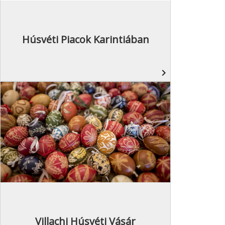
Húsvéti Piacok Karintiában
navigate_next
Villachi Húsvéti Vásár