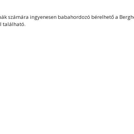
abák számára ingyenesen babahordozó bérelhető a Bergh
 található.