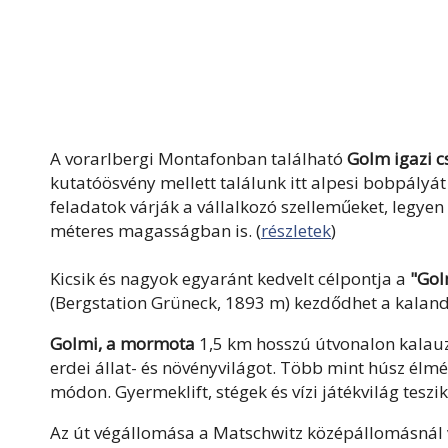
A vorarlbergi Montafonban található
Golm igazi c
kutatóösvény mellett találunk itt alpesi bobpályá
feladatok várják a vállalkozó szelleműeket, legyen
méteres magasságban is. (
részletek
)
Kicsik és nagyok egyaránt kedvelt célpontja a
"Gol
(Bergstation Grüneck, 1893 m) kezdődhet a kaland
Golmi, a mormota
1,5 km hosszú útvonalon kalauz
erdei állat- és növényvilágot. Több mint húsz él
módon. Gyermeklift, stégek és vízi játékvilág teszik 
Az út végállomása a Matschwitz középállomásnál v