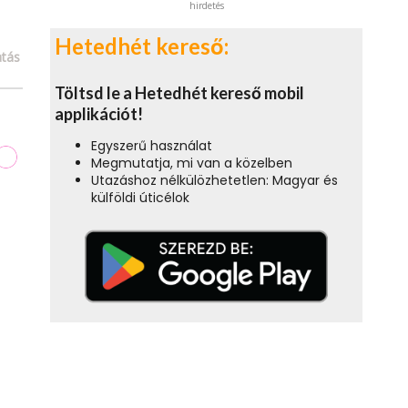
hirdetés
Hetedhét kereső:
tás
Töltsd le a Hetedhét kereső mobil
applikációt!
Egyszerű használat
Megmutatja, mi van a közelben
Utazáshoz nélkülözhetetlen: Magyar és
külföldi úticélok