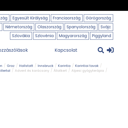
szág
Egyesült Királyság
Franciaország
Görögország
o
Németország
Olaszország
Spanyolország
Svájc
Szlovákia
Szlovénia
Magyarország
Piggyland
ozzászólások
Kapcsolat
en
Graz
Hallstatt
Innsbruck
Karintia
Karintiai tavak
illertal
Advent és karácsony
Állatkert
Alpesi gyógyterápia
park
Kerékpár
Kilátó
Korcsolyapálya
Magyar kapcsolat
avak
Tél
Téli túrázás
Templom és kolostor
Természeti park