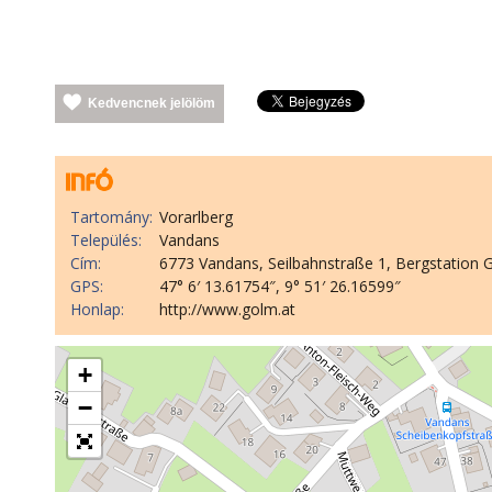
Kedvencnek jelölöm
Tartomány:
Vorarlberg
Település:
Vandans
Cím:
6773 Vandans, Seilbahnstraße 1, Bergstation 
GPS:
47° 6′ 13.61754″, 9° 51′ 26.16599″
Honlap:
http://www.golm.at
+
−