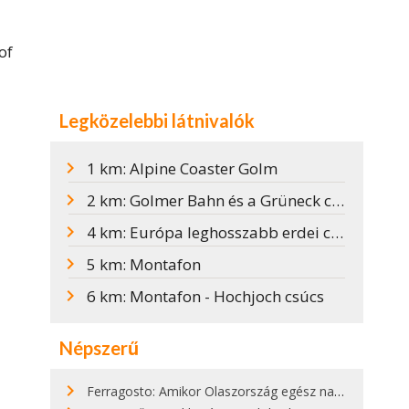
of
Legközelebbi látnivalók
1 km: Alpine Coaster Golm
2 km: Golmer Bahn és a Grüneck csúcs
4 km: Európa leghosszabb erdei csúszdaparkja
5 km: Montafon
6 km: Montafon - Hochjoch csúcs
Népszerű
Ferragosto: Amikor Olaszország egész nap nyaral