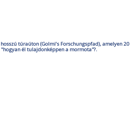
 hosszú túraúton (Golmi's Forschungspfad), amelyen 20
e, "hogyan él tulajdonképpen a mormota"?.