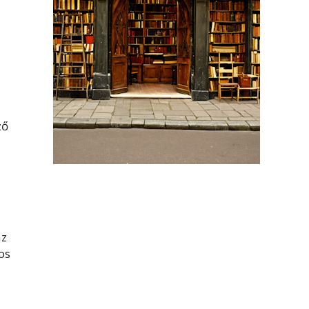
ző
az
os