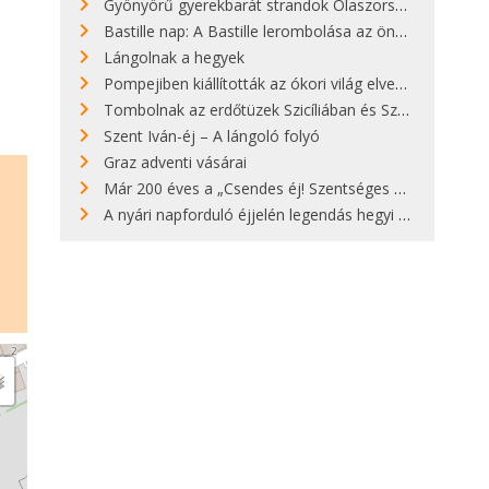
Gyönyörű gyerekbarát strandok Olaszországban - megmutatjuk a 15 legjobbat
Bastille nap: A Bastille lerombolása az önkényuralom végét jelentette
Lángolnak a hegyek
Pompejiben kiállították az ókori világ elveszett híres szobrának másolatát
Tombolnak az erdőtüzek Szicíliában és Szardínián
Szent Iván-éj – A lángoló folyó
Graz adventi vásárai
Már 200 éves a „Csendes éj! Szentséges éj!”
A nyári napforduló éjjelén legendás hegyi tüzek világítják meg Zugspitzét