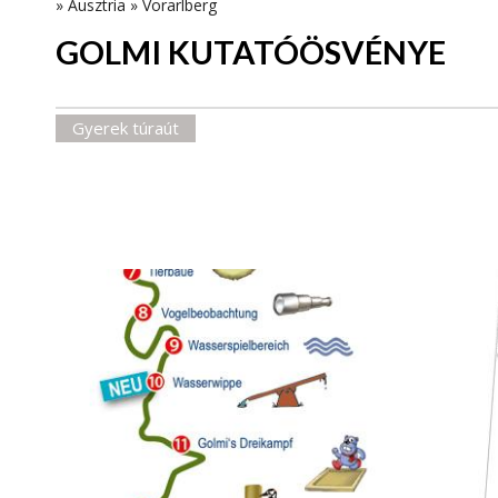
»
Ausztria
»
Vorarlberg
GOLMI KUTATÓÖSVÉNYE
Gyerek túraút