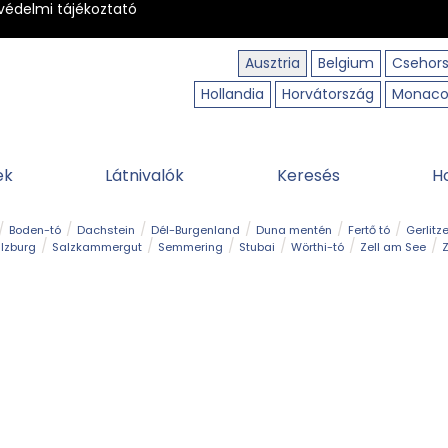
védelmi tájékoztató
Ausztria
Belgium
Csehor
Hollandia
Horvátország
Monac
ek
Látnivalók
Keresés
H
Boden-tó
Dachstein
Dél-Burgenland
Duna mentén
Fertő tó
Gerlitz
lzburg
Salzkammergut
Semmering
Stubai
Wörthi-tó
Zell am See
Z
úraút
Határélmény
Hegy és csúcs
Hegyi gyerekvilág
Húsvét
Kaland
Régiók
Sisi nyomában
Strand és fürdő
Szabadidőpark
Szurdok
T