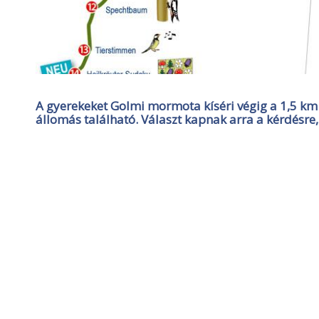
A gyerekeket Golmi mormota kíséri végig a 1,5 km
állomás található. Választ kapnak arra a kérdésr