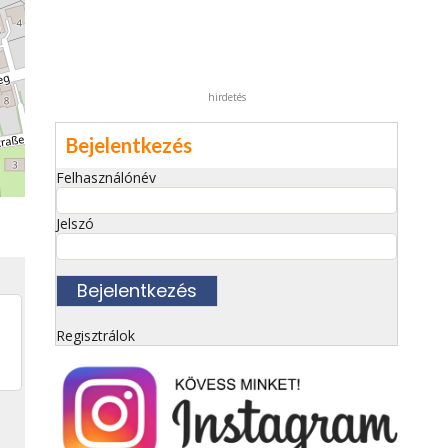
hirdetés
Bejelentkezés
Felhasználónév
Jelszó
Regisztrálok