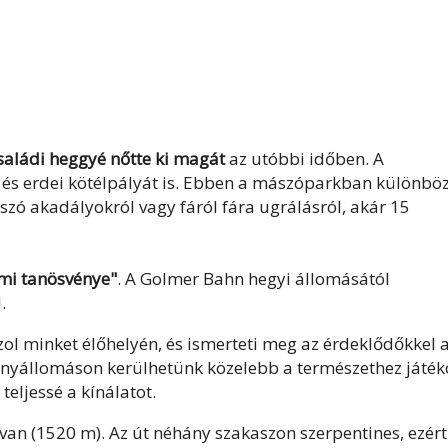
saládi heggyé nőtte ki magát
az utóbbi időben. A
t és erdei kötélpályát is. Ebben a mászóparkban különbö
 szó akadályokról vagy fáról fára ugrálásról, akár 15
mi tanösvénye"
. A Golmer Bahn hegyi állomásától
.
ol minket élőhelyén, és ismerteti meg az érdeklődőkkel 
ményállomáson kerülhetünk közelebb a természethez játék
teljessé a kínálatot.
an (1520 m). Az út néhány szakaszon szerpentines, ezért