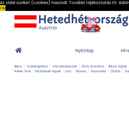
Az oldal sütiket (cookies) használ. További tájékoztatás itt:
Adat
Ok
Ausztria
Nyitólap
Hír
Bécs
Szánkópálya
Városkalauzok
Alsó-Ausztria
Bécsi Alpok
Kelet-Tirol
Kitzbüheli Alpok
Linz
Murau
Nassfeld
Ötztal
Sa
Alpesi út
Ásványok & Kristályok
Barlang
Bob
Csúszda
Esemény
Gleccser
Gyerek t
Múzeum
Óriásroller és mountaincart
Osztrák ételek
Park és kert
Túra
Vár és kastély
Világörökség
Vízesés
Zöldturista