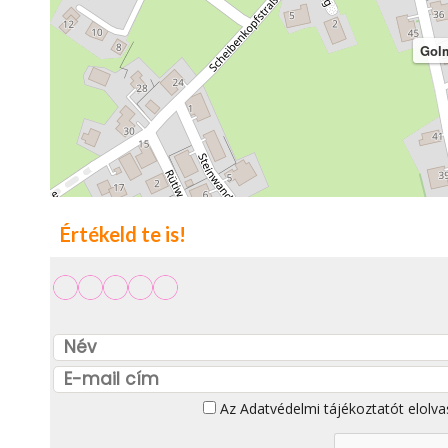
Golm
Értékeld te is!
Az
Adatvédelmi tájékoztatót
elolva