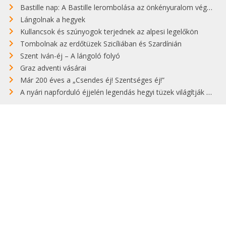
Bastille nap: A Bastille lerombolása az önkényuralom végét jelentette
Lángolnak a hegyek
Kullancsok és szúnyogok terjednek az alpesi legelőkön
Tombolnak az erdőtüzek Szicíliában és Szardínián
Szent Iván-éj – A lángoló folyó
Graz adventi vásárai
Már 200 éves a „Csendes éj! Szentséges éj!”
A nyári napforduló éjjelén legendás hegyi tüzek világítják meg Zugspitzét