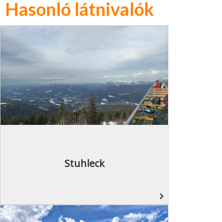
Hasonló látnivalók
Stuhleck
navigate_next