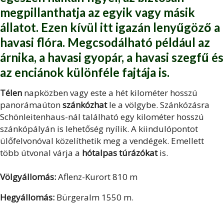
megpillanthatja az egyik vagy másik
állatot. Ezen kívül itt igazán lenyűgöző a
havasi flóra. Megcsodálható például az
árnika, a havasi gyopár, a havasi szegfű és
az enciánok különféle fajtája is.
Télen
napközben vagy este a hét kilométer hosszú
panorámaúton
szánkózhat
le a völgybe. Szánkózásra
Schönleitenhaus-nál található egy kilométer hosszú
szánkópályán is lehetőség nyílik. A kiindulópontot
ülőfelvonóval közelíthetik meg a vendégek. Emellett
több útvonal várja a
hótalpas túrázókat
is.
Völgyállomás:
Aflenz-Kurort 810 m
Hegyállomás:
Bürgeralm 1550 m.