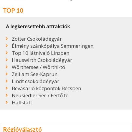
TOP 10
A legkeresettebb attrakciók
Zotter Csokoládégyár
Élmény szánkópálya Semmeringen
Top 10 látnivaló Linzben
Hauswirth Csokoládégyár
Wörthersee / Wörthi-tó
Zell am See-Kaprun
Lindt csokoládégyár
Bevásárló központok Bécsben
Neusiedler See / Fertő tó
Hallstatt
Régióválasztó