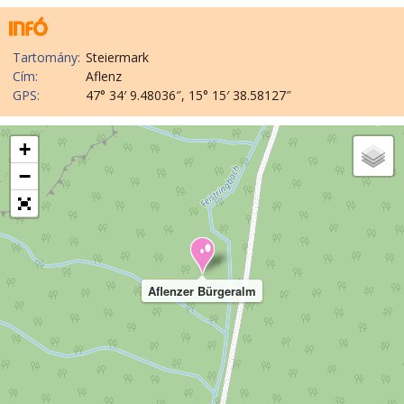
Tartomány:
Steiermark
Cím:
Aflenz
GPS:
47° 34′ 9.48036″, 15° 15′ 38.58127″
+
−
Aflenzer Bürgeralm