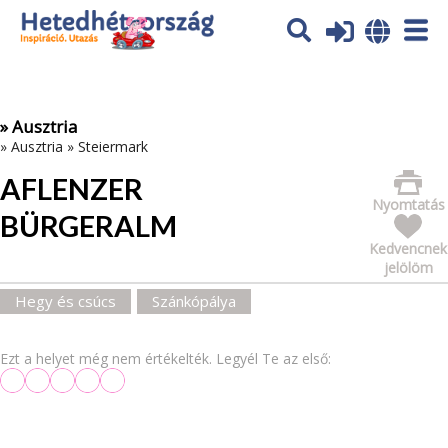
Az oldal sütiket (cookies) használ. További tájékoztatás itt:
Adatvédelmi tájékoztató
Ok
» Ausztria
»
Ausztria
»
Steiermark
AFLENZER
Nyomtatás
BÜRGERALM
Kedvencnek
jelölöm
Hegy és csúcs
Szánkópálya
Ezt a helyet még nem értékelték. Legyél Te az első: