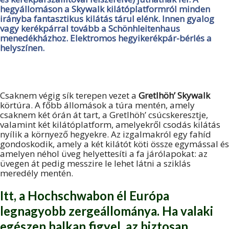
hegyállomáson a
Skywalk kilátóplatformról
minden
irányba fantasztikus kilátás tárul elénk. Innen gyalog
vagy kerékpárral tovább a Schönhleitenhaus
menedékházhoz. Elektromos hegyikerékpár-bérlés a
helyszínen.
Csaknem végig sík terepen vezet a
Gretlhöh’ Skywalk
körtúra. A főbb állomások a túra mentén, amely
csaknem két órán át tart, a Gretlhöh’ csúcskeresztje,
valamint két kilátóplatform, amelyekről csodás kilátás
nyílik a környező hegyekre. Az izgalmakról egy fahíd
gondoskodik, amely a két kilátót köti össze egymással és
amelyen néhol üveg helyettesíti a fa járólapokat: az
üvegen át pedig messzire le lehet látni a sziklás
meredély mentén.
Itt, a Hochschwabon él
Európa
legnagyobb zergeállománya
. Ha valaki
egészen halkan figyel, az biztosan