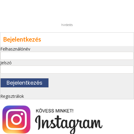
hirdetés
Bejelentkezés
Felhasználónév
Jelszó
Regisztrálok