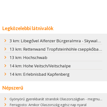
Legközelebbi látnivalók
3 km: Libegővel Alfenzer Bürgeralmra - Skywalk kilátó
13 km: Rettenwand Tropfsteinhöhle cseppkőbarlang
13 km: Hochschwab
14 km: Hohe Veitsch/Veitschalpe
14 km: Erlebnisbad Kapfenberg
Népszerű
Gyönyörű gyerekbarát strandok Olaszországban - megmutatjuk a 15 legjobbat
Ferragosto: Amikor Olaszország egész nap nyaral