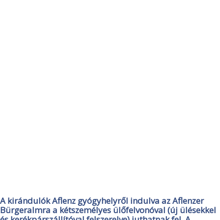
A kirándulók
Aflenz
gyógyhelyről indulva az
Aflenzer
Bürgeralmra a kétszemélyes ülőfelvonóval
(új ülésekkel
és kerékpárszállítóval felszerelve) juthatnak fel. A