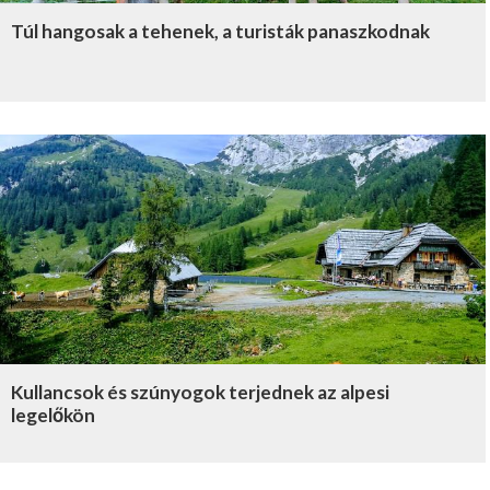
Túl hangosak a tehenek, a turisták panaszkodnak
Kullancsok és szúnyogok terjednek az alpesi
legelőkön