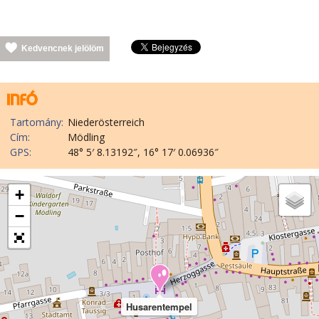
Kedvencnek jelölöm
Tartomány:
Niederösterreich
Cím:
Mödling
GPS:
48° 5′ 8.13192″, 16° 17′ 0.06936″
+
−
Husarentempel