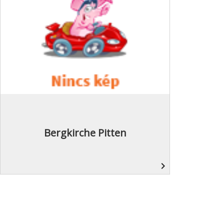
Bergkirche Pitten
navigate_next