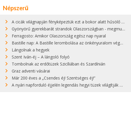
Népszerű
A cicák világnapján fényképeztük ezt a bokor alatt hűsölő cicát Kisorosziban
Gyönyörű gyerekbarát strandok Olaszországban - megmutatjuk a 15 legjobbat
Ferragosto: Amikor Olaszország egész nap nyaral
Bastille nap: A Bastille lerombolása az önkényuralom végét jelentette
Lángolnak a hegyek
Szent Iván-éj – A lángoló folyó
Tombolnak az erdőtüzek Szicíliában és Szardínián
Graz adventi vásárai
Már 200 éves a „Csendes éj! Szentséges éj!”
A nyári napforduló éjjelén legendás hegyi tüzek világítják meg Zugspitzét