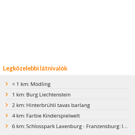
Legközelebbi látnivalók
< 1 km: Mödling
1 km: Burg Liechtenstein
2 km: Hinterbrühli tavas barlang
4 km: Farbie Kinderspielwelt
6 km: Schlosspark Laxenburg - Franzensburg: Itt romantikázott Sisi és Ferenc József