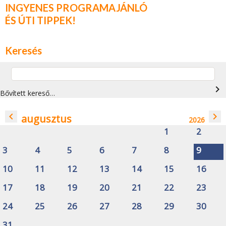
INGYENES PROGRAMAJÁNLÓ
ÉS ÚTI TIPPEK!
Keresés
navigate_next
Bővített kereső…
navigate_before
navigate_next
augusztus
2026
1
2
3
4
5
6
7
8
9
10
11
12
13
14
15
16
17
18
19
20
21
22
23
24
25
26
27
28
29
30
31