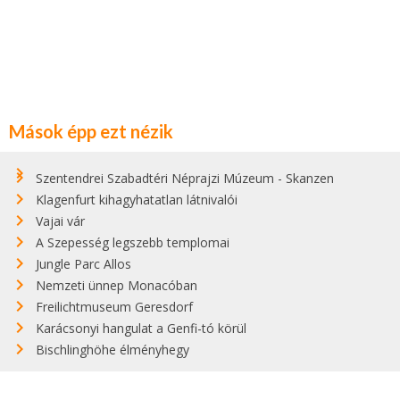
Mások épp ezt nézik
Szentendrei Szabadtéri Néprajzi Múzeum - Skanzen
Klagenfurt kihagyhatatlan látnivalói
Vajai vár
A Szepesség legszebb templomai
Jungle Parc Allos
Nemzeti ünnep Monacóban
Freilichtmuseum Geresdorf
Karácsonyi hangulat a Genfi-tó körül
Bischlinghöhe élményhegy