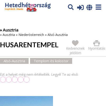
Az oldal sütiket (cookies) használ. További tájékoztatás itt:
Adatvédelmi tájékoztató
Ok
» Ausztria
»
Ausztria
»
Niederösterreich
»
Alsó-Ausztria
HUSARENTEMPEL
Kedvencnek
Nyomtatás
jelölöm
Alsó-Ausztria
Templom és kolostor
Ezt a helyet még nem értékelték. Legyél Te az első: