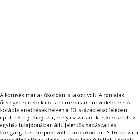
A környék már az ókorban is lakott volt. A rómaiak
őrhelyet építettek ide, az erre haladó út védelmére. A
korábbi erődítések helyén a 13. század első felében
épült fel a gollingi vár, mely évszázadokon keresztül az
egyház tulajdonában állt. Jelentős hadászati és
közigazgatási központ volt a középkorban. A 16. századi
parasztfelkelések idején, a várat felgyújtották, később