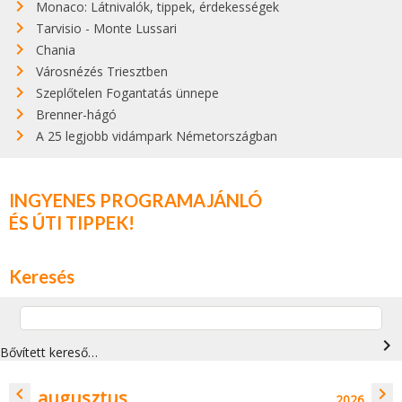
Monaco: Látnivalók, tippek, érdekességek
Tarvisio - Monte Lussari
Chania
Városnézés Triesztben
Szeplőtelen Fogantatás ünnepe
Brenner-hágó
A 25 legjobb vidámpark Németországban
INGYENES PROGRAMAJÁNLÓ
ÉS ÚTI TIPPEK!
Keresés
navigate_next
Bővített kereső…
navigate_before
navigate_next
augusztus
2026