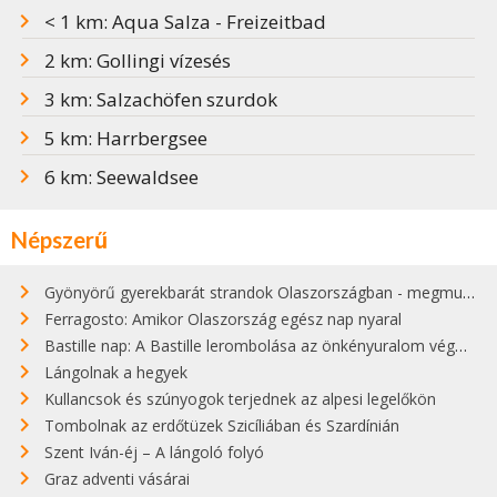
< 1 km: Aqua Salza - Freizeitbad
2 km: Gollingi vízesés
3 km: Salzachöfen szurdok
5 km: Harrbergsee
6 km: Seewaldsee
Népszerű
Gyönyörű gyerekbarát strandok Olaszországban - megmutatjuk a 15 legjobbat
Ferragosto: Amikor Olaszország egész nap nyaral
Bastille nap: A Bastille lerombolása az önkényuralom végét jelentette
Lángolnak a hegyek
Kullancsok és szúnyogok terjednek az alpesi legelőkön
Tombolnak az erdőtüzek Szicíliában és Szardínián
Szent Iván-éj – A lángoló folyó
Graz adventi vásárai