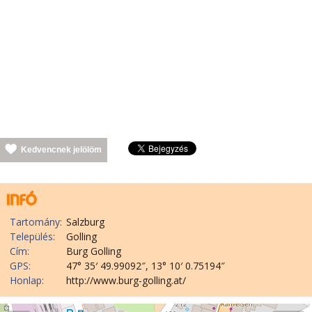
Kedvencnek jelölöm
Tartomány:
Salzburg
Település:
Golling
Cím:
Burg Golling
GPS:
47° 35′ 49.99092″, 13° 10′ 0.75194″
Honlap:
http://www.burg-golling.at/