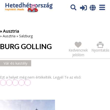
Az oldal sütiket (cookies) használ. További tájékoztatás itt:
Adatvédelmi tájékoztató
Ok
» Ausztria
»
Ausztria
»
Salzburg
BURG GOLLING
Kedvencnek
Nyomtatás
jelölöm
Vár és kastély
Ezt a helyet még nem értékelték. Legyél Te az első: