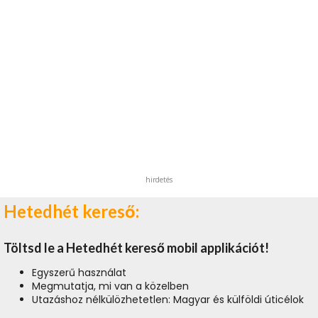
hirdetés
Hetedhét kereső:
Töltsd le a Hetedhét kereső mobil applikációt!
Egyszerű használat
Megmutatja, mi van a közelben
Utazáshoz nélkülözhetetlen: Magyar és külföldi úticélok