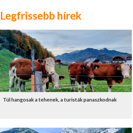
Legfrissebb hírek
Túl hangosak a tehenek, a turisták panaszkodnak