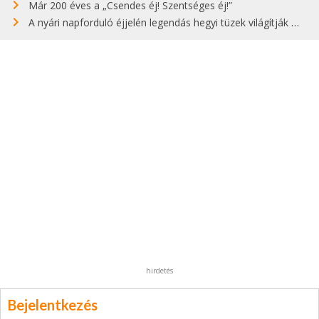
Már 200 éves a „Csendes éj! Szentséges éj!”
A nyári napforduló éjjelén legendás hegyi tüzek világítják meg Zugspitzét
hirdetés
Bejelentkezés