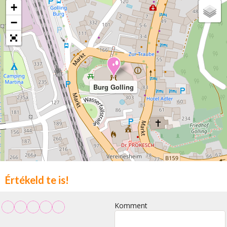
+
−
Burg Golling
Értékeld te is!
Komment