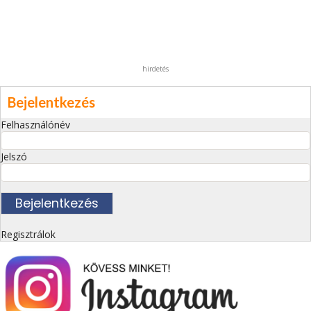
hirdetés
Bejelentkezés
Felhasználónév
Jelszó
Regisztrálok