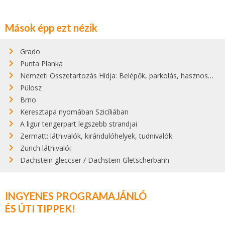
Mások épp ezt nézik
Grado
Punta Planka
Nemzeti Összetartozás Hídja: Belépők, parkolás, hasznos infók
Pülosz
Brno
Keresztapa nyomában Szicíliában
A ligur tengerpart legszebb strandjai
Zermatt: látnivalók, kirándulóhelyek, tudnivalók
Zürich látnivalói
Dachstein gleccser / Dachstein Gletscherbahn
INGYENES PROGRAMAJÁNLÓ
ÉS ÚTI TIPPEK!