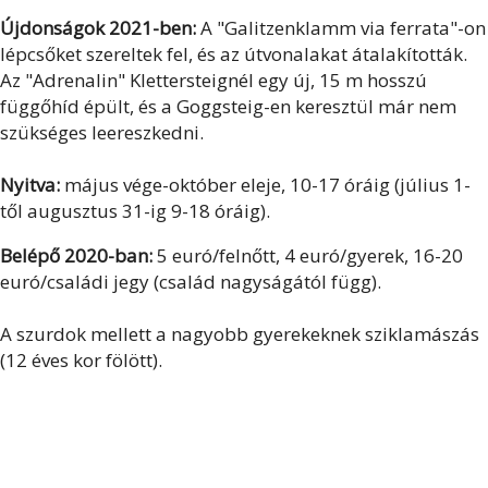
Újdonságok 2021-ben:
A "Galitzenklamm via ferrata"-on
lépcsőket szereltek fel, és az útvonalakat átalakították.
Az "Adrenalin" Klettersteignél egy új, 15 m hosszú
függőhíd épült, és a Goggsteig-en keresztül már nem
szükséges leereszkedni.
Nyitva:
május vége-október eleje, 10-17 óráig (július 1-
től augusztus 31-ig 9-18 óráig).
Belépő 2020-ban:
5 euró/felnőtt, 4 euró/gyerek, 16-20
euró/családi jegy (család nagyságától függ).
A szurdok mellett a nagyobb gyerekeknek sziklamászás
(12 éves kor fölött).