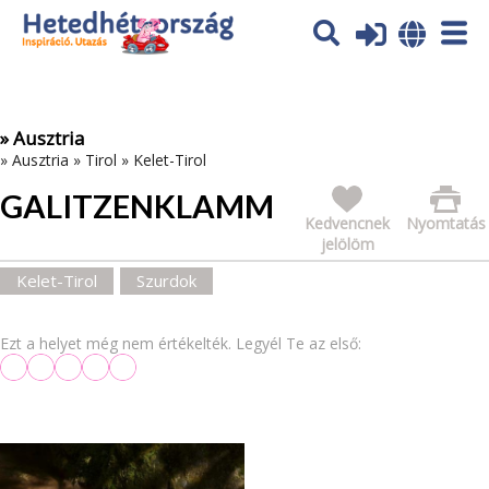
Az oldal sütiket (cookies) használ. További tájékoztatás itt:
Adatvédelmi tájékoztató
Ok
» Ausztria
»
Ausztria
»
Tirol
»
Kelet-Tirol
GALITZENKLAMM
Kedvencnek
Nyomtatás
jelölöm
Kelet-Tirol
Szurdok
Ezt a helyet még nem értékelték. Legyél Te az első: