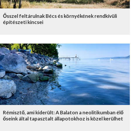
Ősszel feltárulnak Bécs és környékének rendkívüli
építészeti kincsei
Rémisztő, ami kiderült: A Balaton a neolitikumban élő
őseink által tapasztalt állapotokhoz is közel kerülhet