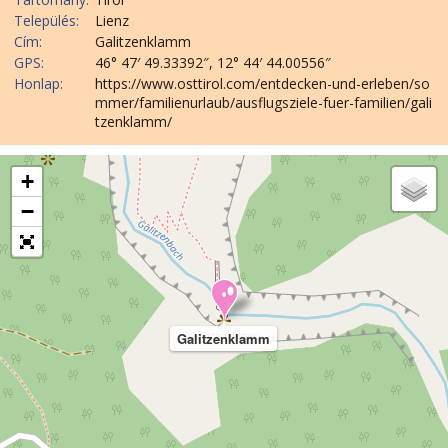
Település:
Lienz
Cím:
Galitzenklamm
GPS:
46° 47′ 49.33392″, 12° 44′ 44.00556″
Honlap:
https://www.osttirol.com/entdecken-und-erleben/so
mmer/familienurlaub/ausflugsziele-fuer-familien/gali
tzenklamm/
+
−
Galitzenklamm