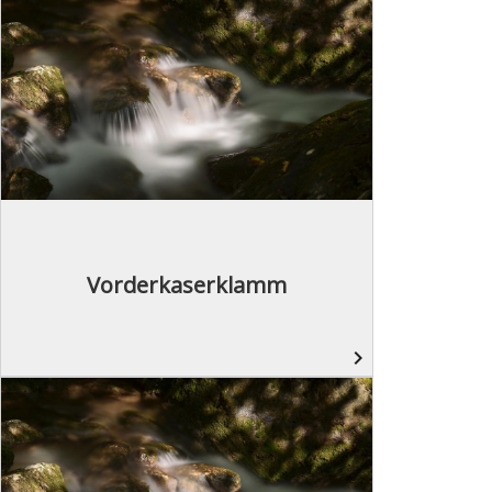
Vorderkaserklamm
navigate_next