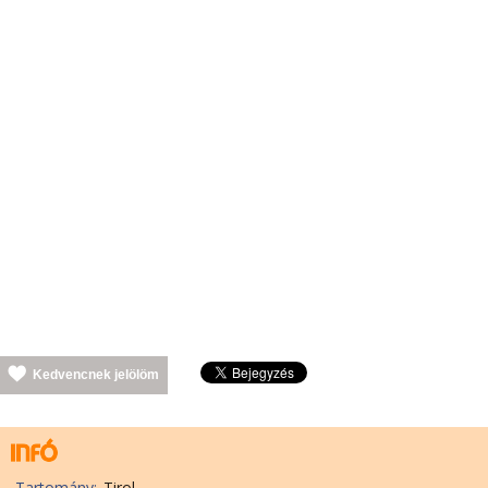
Kedvencnek jelölöm
Tartomány:
Tirol