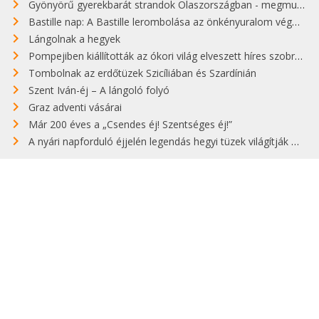
Gyönyörű gyerekbarát strandok Olaszországban - megmutatjuk a 15 legjobbat
Bastille nap: A Bastille lerombolása az önkényuralom végét jelentette
Lángolnak a hegyek
Pompejiben kiállították az ókori világ elveszett híres szobrának másolatát
Tombolnak az erdőtüzek Szicíliában és Szardínián
Szent Iván-éj – A lángoló folyó
Graz adventi vásárai
Már 200 éves a „Csendes éj! Szentséges éj!”
A nyári napforduló éjjelén legendás hegyi tüzek világítják meg Zugspitzét