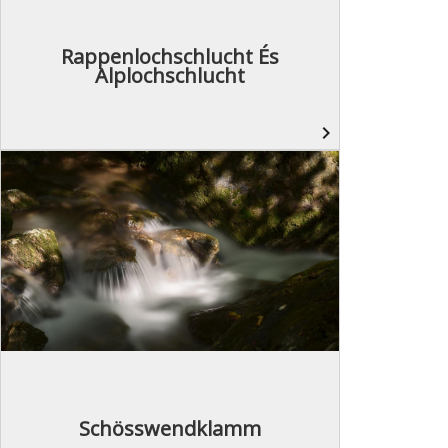
Rappenlochschlucht És
Alplochschlucht
navigate_next
Schösswendklamm