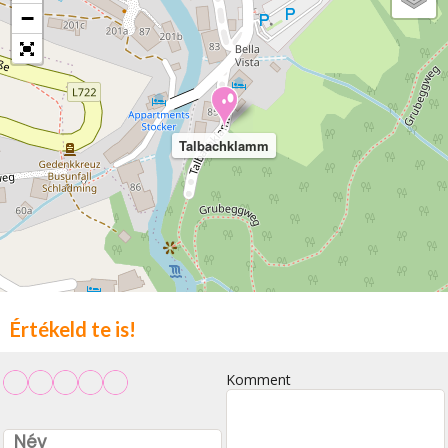
−
Talbachklamm
Értékeld te is!
Komment