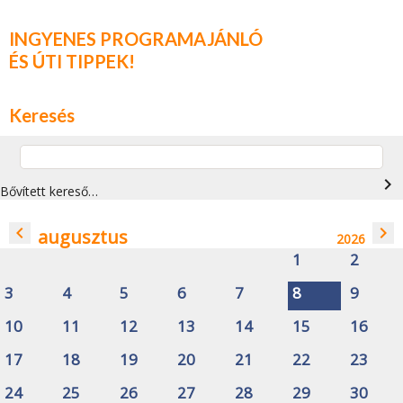
INGYENES PROGRAMAJÁNLÓ
ÉS ÚTI TIPPEK!
Keresés
navigate_next
Bővített kereső…
navigate_before
navigate_next
augusztus
2026
1
2
3
4
5
6
7
8
9
10
11
12
13
14
15
16
17
18
19
20
21
22
23
24
25
26
27
28
29
30