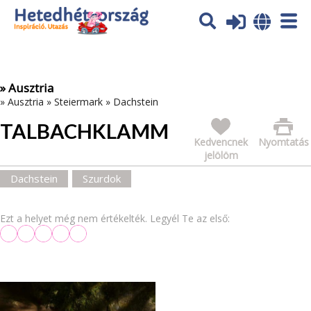
Az oldal sütiket (cookies) használ. További tájékoztatás itt:
Adatvédelmi tájékoztató
Ok
» Ausztria
»
Ausztria
»
Steiermark
»
Dachstein
TALBACHKLAMM
Kedvencnek
Nyomtatás
jelölöm
Dachstein
Szurdok
Ezt a helyet még nem értékelték. Legyél Te az első: