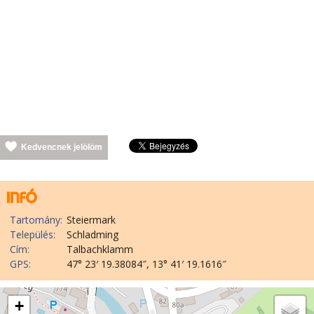
Kedvencnek jelölöm
Tartomány:
Steiermark
Település:
Schladming
Cím:
Talbachklamm
GPS:
47° 23′ 19.38084″, 13° 41′ 19.1616″
+