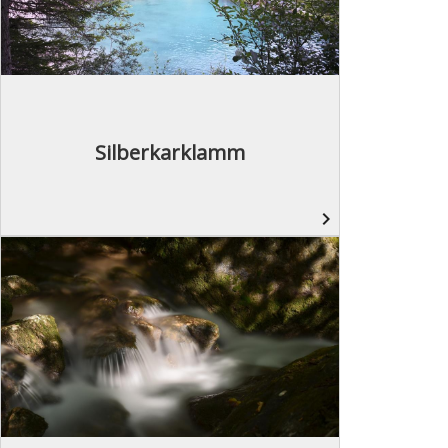
Silberkarklamm
navigate_next