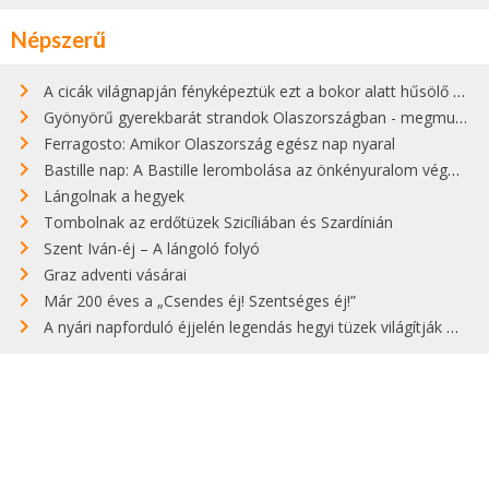
Népszerű
A cicák világnapján fényképeztük ezt a bokor alatt hűsölő cicát Kisorosziban
Gyönyörű gyerekbarát strandok Olaszországban - megmutatjuk a 15 legjobbat
Ferragosto: Amikor Olaszország egész nap nyaral
Bastille nap: A Bastille lerombolása az önkényuralom végét jelentette
Lángolnak a hegyek
Tombolnak az erdőtüzek Szicíliában és Szardínián
Szent Iván-éj – A lángoló folyó
Graz adventi vásárai
Már 200 éves a „Csendes éj! Szentséges éj!”
A nyári napforduló éjjelén legendás hegyi tüzek világítják meg Zugspitzét