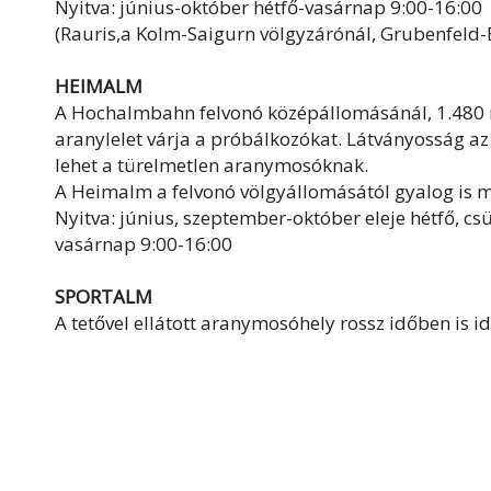
Nyitva: június-október hétfő-vasárnap 9:00-16:00
(Rauris,a Kolm-Saigurn völgyzárónál, Grubenfeld
HEIMALM
A Hochalmbahn felvonó középállomásánál, 1.480 
aranylelet várja a próbálkozókat. Látványosság 
lehet a türelmetlen aranymosóknak.
A Heimalm a felvonó völgyállomásától gyalog is m
Nyitva: június, szeptember-október eleje hétfő, cs
vasárnap 9:00-16:00
SPORTALM
A tetővel ellátott aranymosóhely rossz időben is id