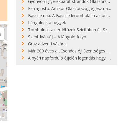
Gyönyörű gyerekbarát strandok Olaszországban - megmutatjuk a 15 legjobbat
Ferragosto: Amikor Olaszország egész nap nyaral
Bastille nap: A Bastille lerombolása az önkényuralom végét jelentette
Lángolnak a hegyek
Tombolnak az erdőtüzek Szicíliában és Szardínián
Szent Iván-éj – A lángoló folyó
Graz adventi vásárai
Már 200 éves a „Csendes éj! Szentséges éj!”
A nyári napforduló éjjelén legendás hegyi tüzek világítják meg Zugspitzét