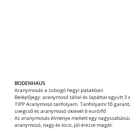
BODENHAUS
Aranymosás a zubogó hegyi patakban
Belépőjegy: aranymosó tállal és lapáttal együtt 3
TIPP Aranymosó tanfolyam. Tanfolyam/ fő garantált
üvegcső és aranymosó oklevél 6 euró/fő
Az aranymosás élménye mellett egy nagyszabásúan
aranymosó, nagy és kicsi, jól érezze magát.