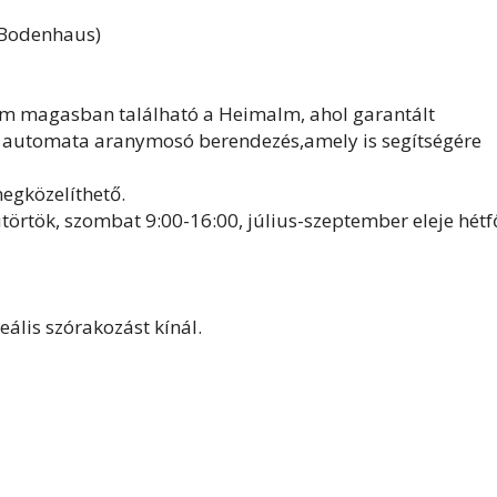
-Bodenhaus)
m magasban található a Heimalm, ahol garantált
az automata aranymosó berendezés,amely is segítségére
egközelíthető.
ütörtök, szombat 9:00-16:00, július-szeptember eleje hétf
eális szórakozást kínál.