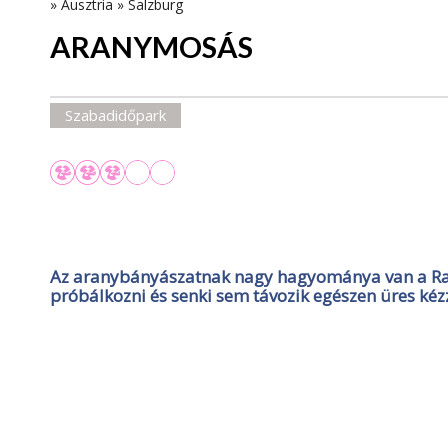
»
Ausztria
»
Salzburg
ARANYMOSÁS
Szabadidőpark
Az aranybányászatnak nagy hagyománya van a Rau
próbálkozni és senki sem távozik egészen üres kézz