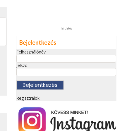
hirdetés
Bejelentkezés
Felhasználónév
Jelszó
Regisztrálok