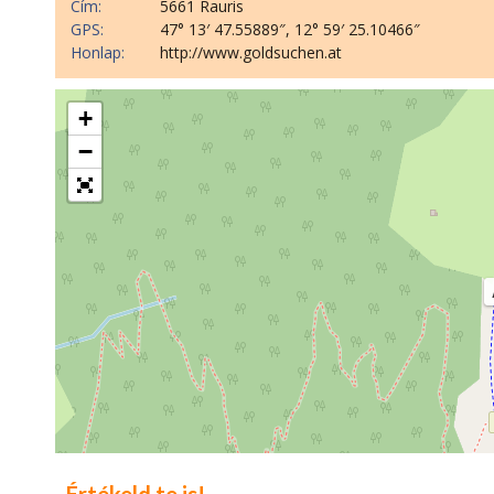
Cím:
5661 Rauris
GPS:
47° 13′ 47.55889″, 12° 59′ 25.10466″
Honlap:
http://www.goldsuchen.at
+
−
Értékeld te is!