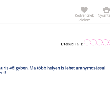
Kedvencnek
Nyomta
jelölöm
Értékeld Te is:
ris-völgyben. Ma több helyen is lehet aranymosással
el!