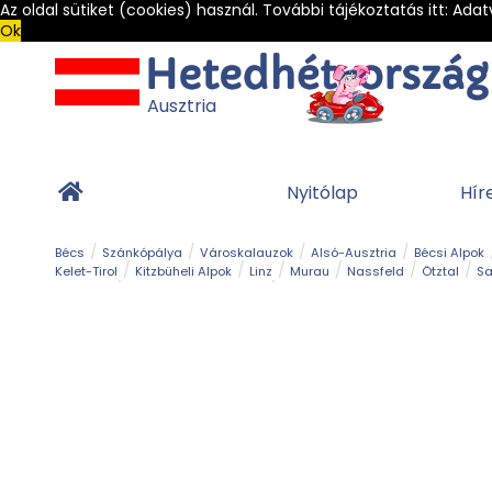
Az oldal sütiket (cookies) használ. További tájékoztatás itt:
Adat
Ok
Ausztria
Nyitólap
Hír
Bécs
Szánkópálya
Városkalauzok
Alsó-Ausztria
Bécsi Alpok
Kelet-Tirol
Kitzbüheli Alpok
Linz
Murau
Nassfeld
Ötztal
Sa
Alpesi út
Ásványok & Kristályok
Barlang
Bob
Csúszda
Esemény
Gleccser
Gyerek t
Múzeum
Óriásroller és mountaincart
Osztrák ételek
Park és kert
Túra
Vár és kastély
Világörökség
Vízesés
Zöldturista