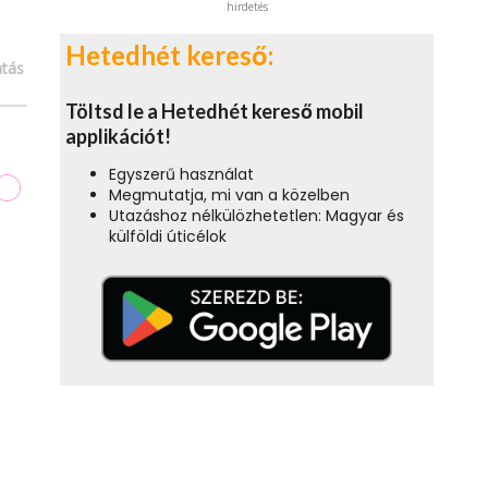
hirdetés
Hetedhét kereső:
tás
Töltsd le a Hetedhét kereső mobil
applikációt!
Egyszerű használat
Megmutatja, mi van a közelben
Utazáshoz nélkülözhetetlen: Magyar és
külföldi úticélok