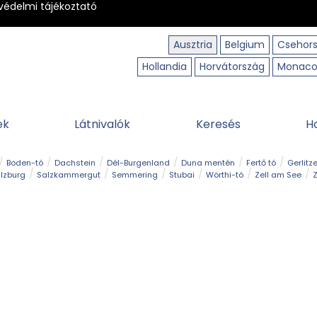
védelmi tájékoztató
Ausztria
Belgium
Csehor
Hollandia
Horvátország
Monac
ek
Látnivalók
Keresés
H
Boden-tó
Dachstein
Dél-Burgenland
Duna mentén
Fertő tó
Gerlitz
lzburg
Salzkammergut
Semmering
Stubai
Wörthi-tó
Zell am See
Z
úraút
Határélmény
Hegy és csúcs
Hegyi gyerekvilág
Húsvét
Kaland
Régiók
Sisi nyomában
Strand és fürdő
Szabadidőpark
Szurdok
T