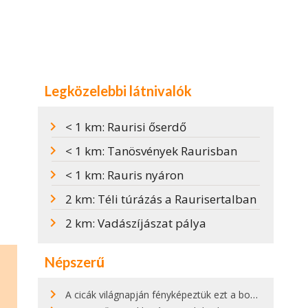
Legközelebbi látnivalók
< 1 km: Raurisi őserdő
< 1 km: Tanösvények Raurisban
< 1 km: Rauris nyáron
2 km: Téli túrázás a Raurisertalban
2 km: Vadászíjászat pálya
Népszerű
A cicák világnapján fényképeztük ezt a bokor alatt hűsölő cicát Kisorosziban