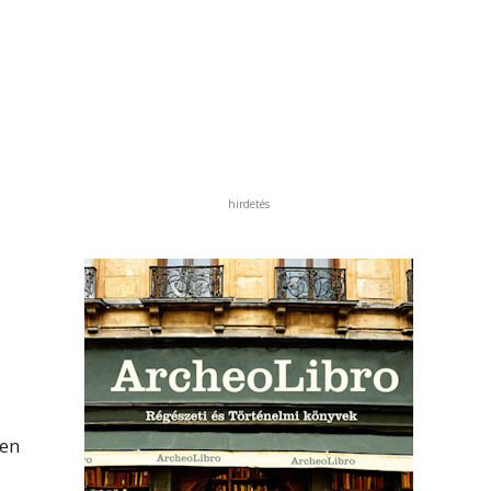
hirdetés
den