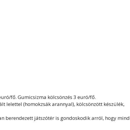
 euró/fő. Gumicsizma kölcsönzés 3 euró/fő.
 lelettel (homokzsák arannyal), kölcsönzött készülék,
 berendezett játszótér is gondoskodik arról, hogy min