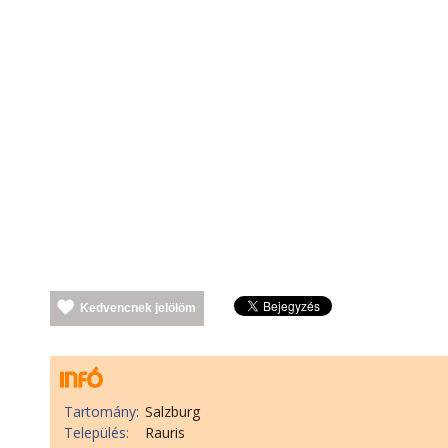
Kedvencnek jelölöm
Tartomány:
Salzburg
Település:
Rauris