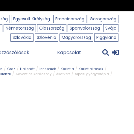
szág
Egyesült Királyság
Franciaország
Görögország
o
Németország
Olaszország
Spanyolország
Svájc
Szlovákia
Szlovénia
Magyarország
Piggyland
ozzászólások
Kapcsolat
en
Graz
Hallstatt
Innsbruck
Karintia
Karintiai tavak
illertal
Advent és karácsony
Állatkert
Alpesi gyógyterápia
park
Kerékpár
Kilátó
Korcsolyapálya
Magyar kapcsolat
avak
Tél
Téli túrázás
Templom és kolostor
Természeti park