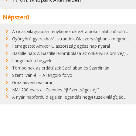
Népszerű
A cicák világnapján fényképeztük ezt a bokor alatt hűsölő cicát Kisorosziban
Gyönyörű gyerekbarát strandok Olaszországban - megmutatjuk a 15 legjobbat
Ferragosto: Amikor Olaszország egész nap nyaral
Bastille nap: A Bastille lerombolása az önkényuralom végét jelentette
Lángolnak a hegyek
Tombolnak az erdőtüzek Szicíliában és Szardínián
Szent Iván-éj – A lángoló folyó
Graz adventi vásárai
Már 200 éves a „Csendes éj! Szentséges éj!”
A nyári napforduló éjjelén legendás hegyi tüzek világítják meg Zugspitzét