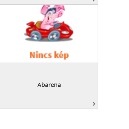
Abarena
navigate_next