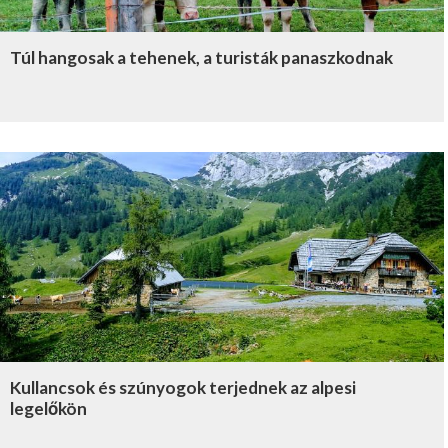
Túl hangosak a tehenek, a turisták panaszkodnak
Kullancsok és szúnyogok terjednek az alpesi
legelőkön