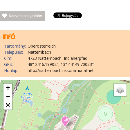
Kedvencnek jelölöm
Tartomány:
Oberösterreich
Település:
Natternbach
Cím:
4723 Natternbach, Indianerpfad
GPS:
48° 24′ 6.19902″, 13° 44′ 49.70033″
Honlap:
http://natternbach.riskommunal.net
+
−