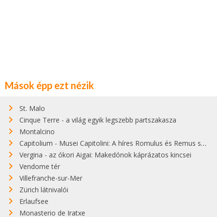
Mások épp ezt nézik
St. Malo
Cinque Terre - a világ egyik legszebb partszakasza
Montalcino
Capitolium - Musei Capitolini: A híres Romulus és Remus szobor őrzője
Vergina - az ókori Aigai: Makedónok káprázatos kincsei
Vendome tér
Villefranche-sur-Mer
Zürich látnivalói
Erlaufsee
Monasterio de Iratxe