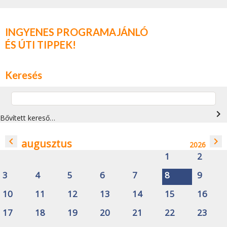
INGYENES PROGRAMAJÁNLÓ
ÉS ÚTI TIPPEK!
Keresés
navigate_next
Bővített kereső…
navigate_before
navigate_next
augusztus
2026
1
2
3
4
5
6
7
8
9
10
11
12
13
14
15
16
17
18
19
20
21
22
23