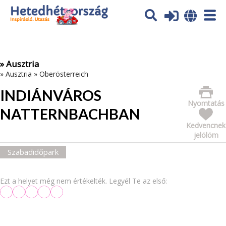
Az oldal sütiket (cookies) használ. További tájékoztatás itt:
Adatvédelmi tájékoztató
Ok
» Ausztria
»
Ausztria
»
Oberösterreich
INDIÁNVÁROS
Nyomtatás
NATTERNBACHBAN
Kedvencnek
jelölöm
Szabadidőpark
Ezt a helyet még nem értékelték. Legyél Te az első: