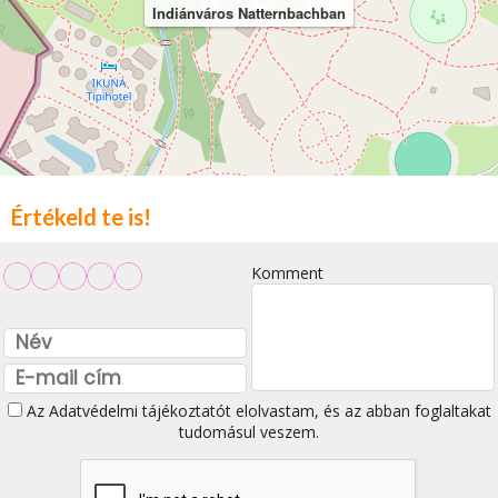
Indiánváros Natternbachban
Értékeld te is!
Komment
Az
Adatvédelmi tájékoztatót
elolvastam, és az abban foglaltakat
tudomásul veszem.