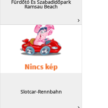
Fürdőtó És Szabadidőpark
Ramsau Beach
navigate_next
Slotcar-Rennbahn
navigate_next