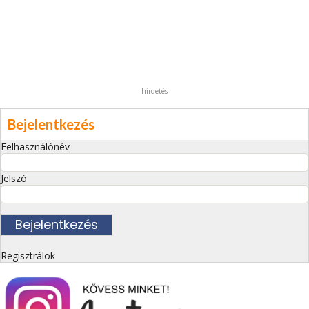
hirdetés
Bejelentkezés
Felhasználónév
Jelszó
Regisztrálok