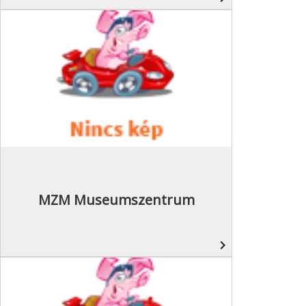
MZM Museumszentrum
navigate_next