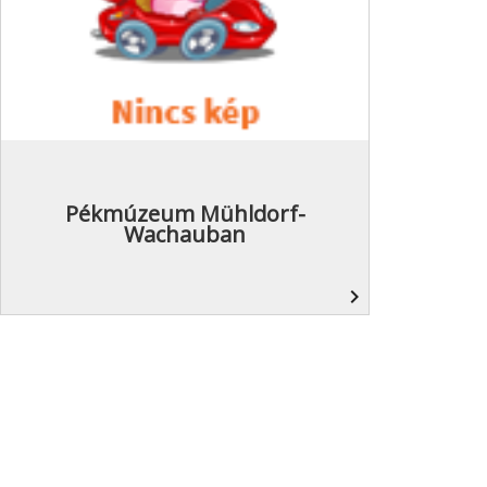
Pékmúzeum Mühldorf-
Wachauban
navigate_next