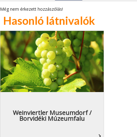
Még nem érkezett hozzászólás!
Hasonló látnivalók
Weinviertler Museumdorf /
Borvidéki Múzeumfalu
navigate_next