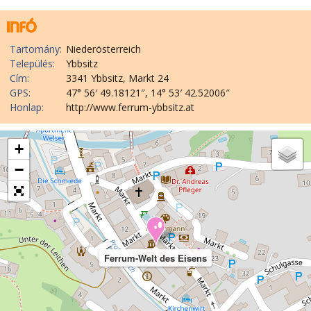
Tartomány:
Niederösterreich
Település:
Ybbsitz
Cím:
3341 Ybbsitz, Markt 24
GPS:
47° 56′ 49.18121″, 14° 53′ 42.52006″
Honlap:
http://www.ferrum-ybbsitz.at
+
−
Ferrum-Welt des Eisens