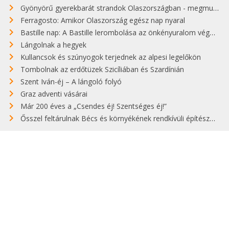
Gyönyörű gyerekbarát strandok Olaszországban - megmutatjuk a 15 legjobbat
Ferragosto: Amikor Olaszország egész nap nyaral
Bastille nap: A Bastille lerombolása az önkényuralom végét jelentette
Lángolnak a hegyek
Kullancsok és szúnyogok terjednek az alpesi legelőkön
Tombolnak az erdőtüzek Szicíliában és Szardínián
Szent Iván-éj – A lángoló folyó
Graz adventi vásárai
Már 200 éves a „Csendes éj! Szentséges éj!”
Ősszel feltárulnak Bécs és környékének rendkívüli építészeti kincsei