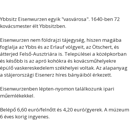
Ybbsitz Eisenwurzen egyik "vasvárosa". 1640-ben 72
kovácsmester élt Ybbsitzben.
Eisenwurzen nem földrajzi tájegység, hiszen magába
foglalja az Ybbs és az Erlauf völgyeit, az Ötschert, és
átterjed Felső-Ausztriára is. Települései a középkorban
és később is az apró kohókra és kovácsműhelyekre
épülő vaskereskedelem székhelyei voltak. Az alapanyag
a stájerországi Eisenerz híres bányáiból érkezett.
Eisenwurzenben lépten-nyomon találkozunk ipari
műemlékekkel.
Belépő 6,60 euró/felnőtt és 4,20 euró/gyerek. A múzeum
6 éves korig ingyenes.