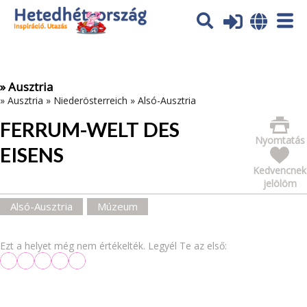
Az oldal sütiket (cookies) használ. További tájékoztatás itt:
Adatvédelmi tájékoztató
Ok
» Ausztria
»
Ausztria
»
Niederösterreich
»
Alsó-Ausztria
FERRUM-WELT DES
Nyomtatás
EISENS
Kedvencnek
jelölöm
Alsó-Ausztria
Múzeum
Ezt a helyet még nem értékelték. Legyél Te az első: