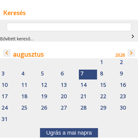
Keresés
navigate_next
Bővített kereső…
navigate_before
navigate_next
augusztus
2026
1
2
3
4
5
6
7
8
9
10
11
12
13
14
15
16
17
18
19
20
21
22
23
24
25
26
27
28
29
30
31
Ugrás a mai napra