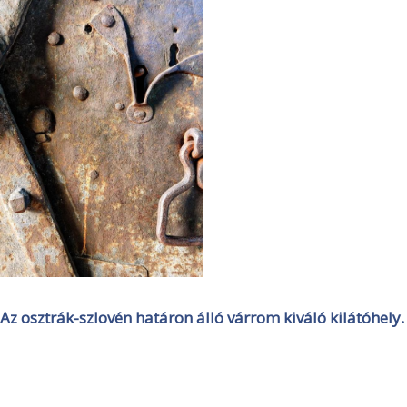
Az osztrák-szlovén határon álló várrom kiváló kilátóhely.