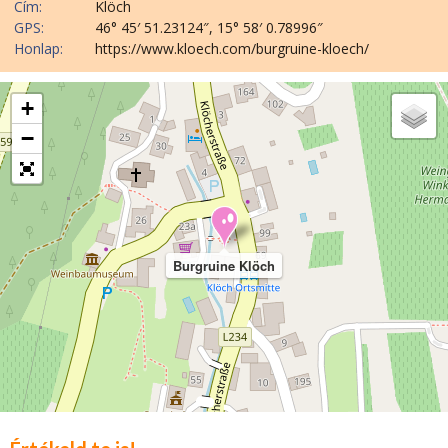
Cím:
Klöch
GPS:
46° 45′ 51.23124″, 15° 58′ 0.78996″
Honlap:
https://www.kloech.com/burgruine-kloech/
+
−
Burgruine Klöch