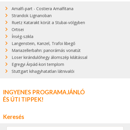
Amalfi-part - Costiera Amalfitana
Strandok Lignanoban
Ruetz Katarakt körút a Stubai-völgyben
Ortisei
Ínség-szikla
Langenstein, Kanzel, Trafoi libegő
Mariazellerbahn: panorámás vonatút
Loser kirándulóhegy álomszép kilátással
Egregyi Árpád-kori templom
Stuttgart kihagyhatatlan látnivalói
INGYENES PROGRAMAJÁNLÓ
ÉS ÚTI TIPPEK!
Keresés