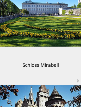
Schloss Mirabell
navigate_next