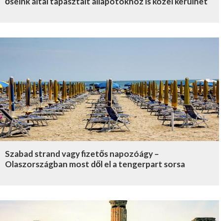
őseink által tapasztalt állapotokhoz is közel kerülhet
Szabad strand vagy fizetős napozóágy –
Olaszországban most dől el a tengerpart sorsa