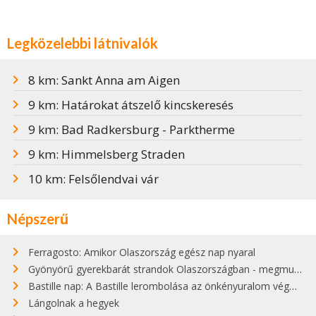
Legközelebbi látnivalók
8 km: Sankt Anna am Aigen
9 km: Határokat átszelő kincskeresés
9 km: Bad Radkersburg - Parktherme
9 km: Himmelsberg Straden
10 km: Felsőlendvai vár
Népszerű
Ferragosto: Amikor Olaszország egész nap nyaral
Gyönyörű gyerekbarát strandok Olaszországban - megmutatjuk a 15 legjobbat
Bastille nap: A Bastille lerombolása az önkényuralom végét jelentette
Lángolnak a hegyek