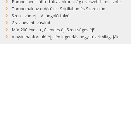
Pompejiben kiállították az ókori világ elveszett híres szobrának másolatát
Tombolnak az erdőtüzek Szicíliában és Szardínián
Szent Iván-éj – A lángoló folyó
Graz adventi vásárai
Már 200 éves a „Csendes éj! Szentséges éj!”
A nyári napforduló éjjelén legendás hegyi tüzek világítják meg Zugspitzét