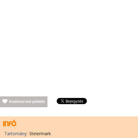
Kedvencnek jelölöm
Tartomány:
Steiermark