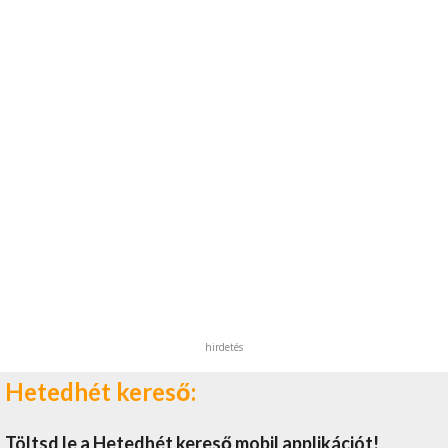
hirdetés
Hetedhét kereső:
Töltsd le a Hetedhét kereső mobil applikációt!