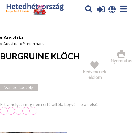
Az oldal sütiket (cookies) használ. További tájékoztatás itt:
Adatvédelmi tájékoztató
Ok
» Ausztria
»
Ausztria
»
Steiermark
BURGRUINE KLÖCH
Nyomtatás
Kedvencnek
jelölöm
Vár és kastély
Ezt a helyet még nem értékelték. Legyél Te az első: