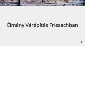
Élmény Várépítés Friesachban
navigate_next