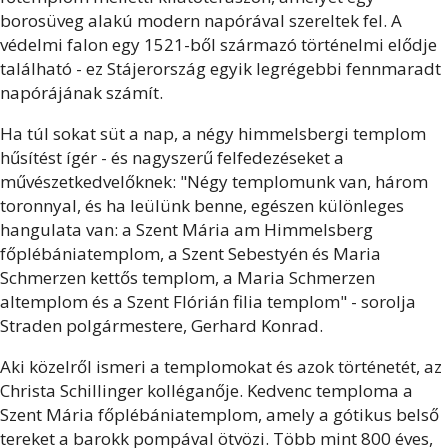
borosüveg alakú modern napórával szereltek fel. A
védelmi falon egy 1521-ből származó történelmi elődje
található - ez Stájerország egyik legrégebbi fennmaradt
napórájának számít.
Ha túl sokat süt a nap, a négy himmelsbergi templom
hűsítést ígér - és nagyszerű felfedezéseket a
művészetkedvelőknek: "Négy templomunk van, három
toronnyal, és ha leülünk benne, egészen különleges
hangulata van: a Szent Mária am Himmelsberg
főplébániatemplom, a Szent Sebestyén és Maria
Schmerzen kettős templom, a Maria Schmerzen
altemplom és a Szent Flórián filia templom" - sorolja
Straden polgármestere, Gerhard Konrad.
Aki közelről ismeri a templomokat és azok történetét, az
Christa Schillinger kolléganője. Kedvenc temploma a
Szent Mária főplébániatemplom, amely a gótikus belső
tereket a barokk pompával ötvözi. Több mint 800 éves,