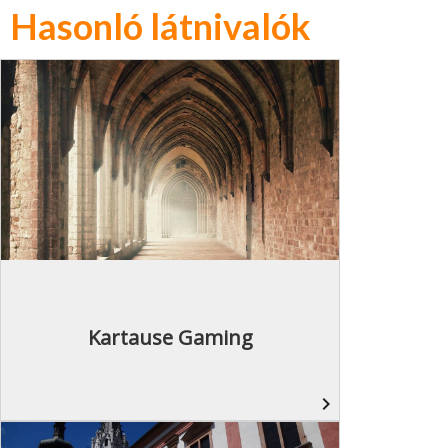
Hasonló látnivalók
Kartause Gaming
navigate_next