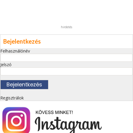
hirdetés
Bejelentkezés
Felhasználónév
Jelszó
Regisztrálok