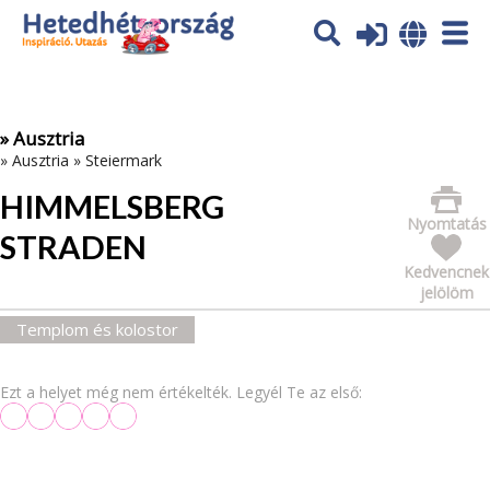
Az oldal sütiket (cookies) használ. További tájékoztatás itt:
Adatvédelmi tájékoztató
Ok
» Ausztria
»
Ausztria
»
Steiermark
HIMMELSBERG
Nyomtatás
STRADEN
Kedvencnek
jelölöm
Templom és kolostor
Ezt a helyet még nem értékelték. Legyél Te az első: