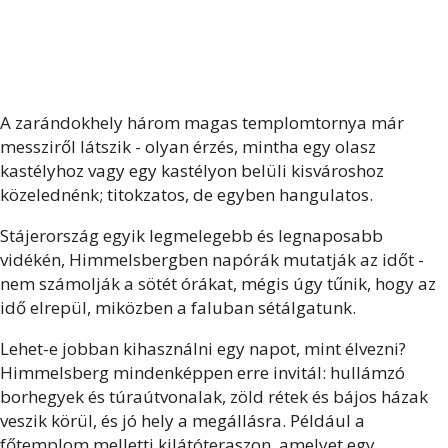
A zarándokhely három magas templomtornya már
messziről látszik - olyan érzés, mintha egy olasz
kastélyhoz vagy egy kastélyon belüli kisvároshoz
közelednénk; titokzatos, de egyben hangulatos.
Stájerország egyik legmelegebb és legnaposabb
vidékén, Himmelsbergben napórák mutatják az időt -
nem számolják a sötét órákat, mégis úgy tűnik, hogy az
idő elrepül, miközben a faluban sétálgatunk.
Lehet-e jobban kihasználni egy napot, mint élvezni?
Himmelsberg mindenképpen erre invitál: hullámzó
borhegyek és túraútvonalak, zöld rétek és bájos házak
veszik körül, és jó hely a megállásra. Például a
főtemplom melletti kilátóteraszon, amelyet egy