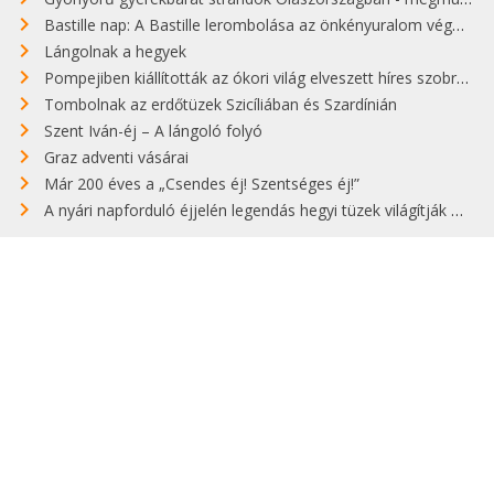
Bastille nap: A Bastille lerombolása az önkényuralom végét jelentette
Lángolnak a hegyek
Pompejiben kiállították az ókori világ elveszett híres szobrának másolatát
Tombolnak az erdőtüzek Szicíliában és Szardínián
Szent Iván-éj – A lángoló folyó
Graz adventi vásárai
Már 200 éves a „Csendes éj! Szentséges éj!”
A nyári napforduló éjjelén legendás hegyi tüzek világítják meg Zugspitzét