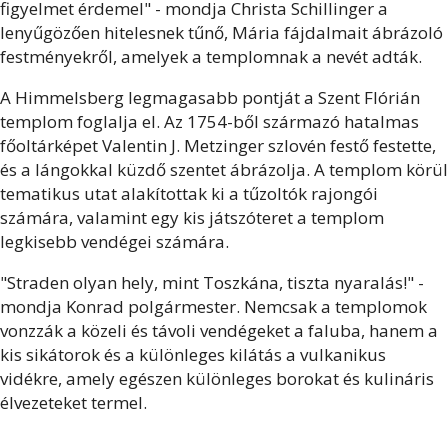
figyelmet érdemel" - mondja Christa Schillinger a
lenyűgözően hitelesnek tűnő, Mária fájdalmait ábrázoló
festményekről, amelyek a templomnak a nevét adták.
A Himmelsberg legmagasabb pontját a Szent Flórián
templom foglalja el. Az 1754-ből származó hatalmas
főoltárképet Valentin J. Metzinger szlovén festő festette,
és a lángokkal küzdő szentet ábrázolja. A templom körül
tematikus utat alakítottak ki a tűzoltók rajongói
számára, valamint egy kis játszóteret a templom
legkisebb vendégei számára.
"Straden olyan hely, mint Toszkána, tiszta nyaralás!" -
mondja Konrad polgármester. Nemcsak a templomok
vonzzák a közeli és távoli vendégeket a faluba, hanem a
kis sikátorok és a különleges kilátás a vulkanikus
vidékre, amely egészen különleges borokat és kulináris
élvezeteket termel.