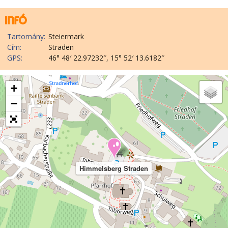
Tartomány:
Steiermark
Cím:
Straden
GPS:
46° 48′ 22.97232″, 15° 52′ 13.6182″
+
−
Himmelsberg Straden