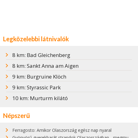
Legközelebbi látnivalók
8 km: Bad Gleichenberg
8 km: Sankt Anna am Aigen
9 km: Burgruine Klöch
9 km: Styrassic Park
10 km: Murturm kilátó
Népszerű
Ferragosto: Amikor Olaszország egész nap nyaral
Gyönyörű gyerekbarát strandok Olaszországban - megmutatjuk a 15 legjobbat