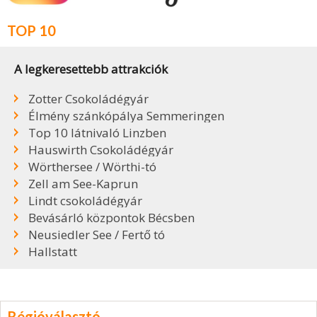
TOP 10
A legkeresettebb attrakciók
Zotter Csokoládégyár
Élmény szánkópálya Semmeringen
Top 10 látnivaló Linzben
Hauswirth Csokoládégyár
Wörthersee / Wörthi-tó
Zell am See-Kaprun
Lindt csokoládégyár
Bevásárló központok Bécsben
Neusiedler See / Fertő tó
Hallstatt
Régióválasztó