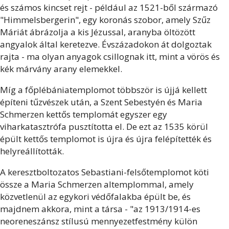
és számos kincset rejt - például az 1521-ből származó
"Himmelsbergerin", egy koronás szobor, amely Szűz
Máriát ábrázolja a kis Jézussal, aranyba öltözött
angyalok által keretezve. Évszázadokon át dolgoztak
rajta - ma olyan anyagok csillognak itt, mint a vörös és
kék márvány arany elemekkel.
Míg a főplébániatemplomot többször is újjá kellett
építeni tűzvészek után, a Szent Sebestyén és Maria
Schmerzen kettős templomát egyszer egy
viharkatasztrófa pusztította el. De ezt az 1535 körül
épült kettős templomot is újra és újra felépítették és
helyreállították.
A keresztboltozatos Sebastiani-felsőtemplomot köti
össze a Maria Schmerzen altemplommal, amely
közvetlenül az egykori védőfalakba épült be, és
majdnem akkora, mint a társa - "az 1913/1914-es
neoreneszánsz stílusú mennyezetfestmény külön