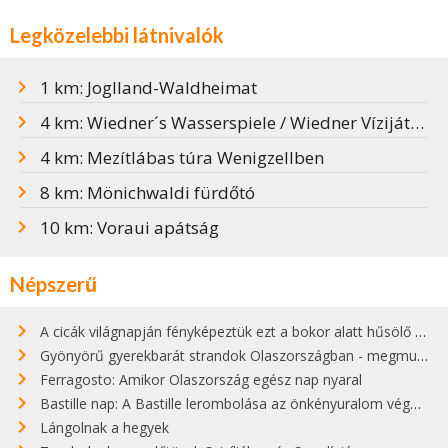
Legközelebbi látnivalók
1 km: Joglland-Waldheimat
4 km: Wiedner´s Wasserspiele / Wiedner Vízijátékok
4 km: Mezítlábas túra Wenigzellben
8 km: Mönichwaldi fürdőtó
10 km: Voraui apátság
Népszerű
A cicák világnapján fényképeztük ezt a bokor alatt hűsölő cicát Kisorosziban
Gyönyörű gyerekbarát strandok Olaszországban - megmutatjuk a 15 legjobbat
Ferragosto: Amikor Olaszország egész nap nyaral
Bastille nap: A Bastille lerombolása az önkényuralom végét jelentette
Lángolnak a hegyek