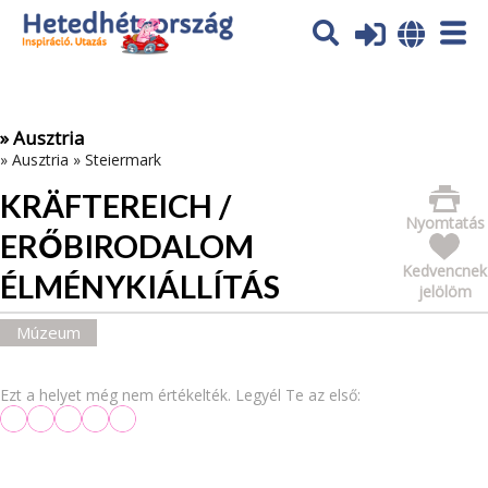
Az oldal sütiket (cookies) használ. További tájékoztatás itt:
Adatvédelmi tájékoztató
Ok
» Ausztria
»
Ausztria
»
Steiermark
KRÄFTEREICH /
Nyomtatás
ERŐBIRODALOM
Kedvencnek
ÉLMÉNYKIÁLLÍTÁS
jelölöm
Múzeum
Ezt a helyet még nem értékelték. Legyél Te az első: