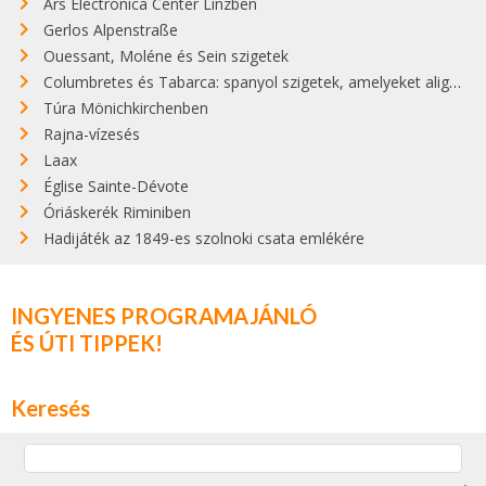
Ars Electronica Center Linzben
Gerlos Alpenstraße
Ouessant, Moléne és Sein szigetek
Columbretes és Tabarca: spanyol szigetek, amelyeket alig ismer valaki
Túra Mönichkirchenben
Rajna-vízesés
Laax
Église Sainte-Dévote
Óriáskerék Riminiben
Hadijáték az 1849-es szolnoki csata emlékére
INGYENES PROGRAMAJÁNLÓ
ÉS ÚTI TIPPEK!
Keresés