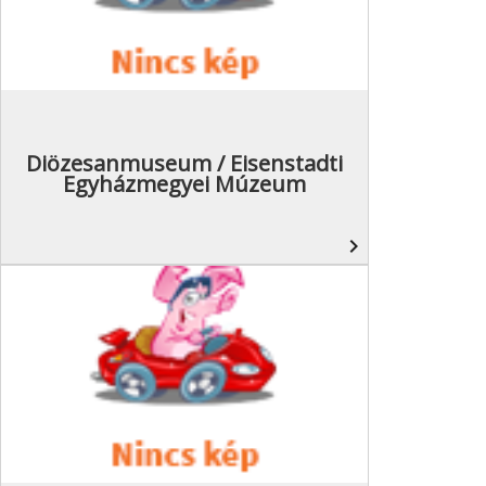
Diözesanmuseum / Eisenstadti
Egyházmegyei Múzeum
navigate_next