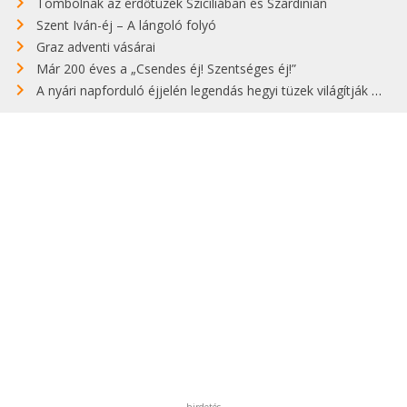
Tombolnak az erdőtüzek Szicíliában és Szardínián
Szent Iván-éj – A lángoló folyó
Graz adventi vásárai
Már 200 éves a „Csendes éj! Szentséges éj!”
A nyári napforduló éjjelén legendás hegyi tüzek világítják meg Zugspitzét