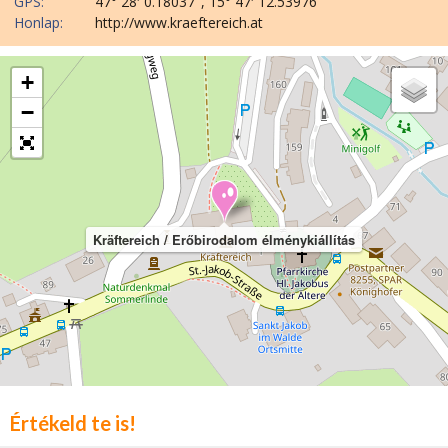
GPS:
47° 28′ 0.18037″, 15° 47′ 12.53976″
Honlap:
http://www.kraeftereich.at
+
−
Kräftereich / Erőbirodalom élménykiállítás
Értékeld te is!