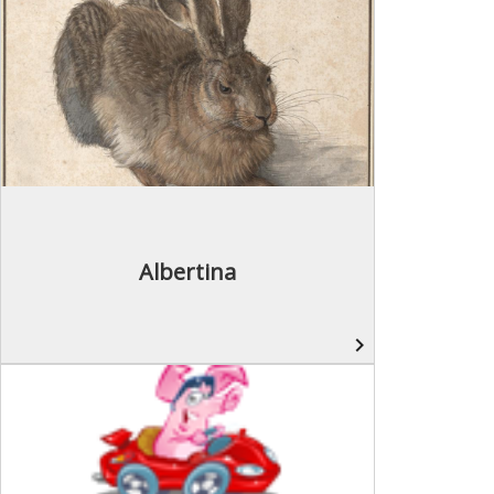
Albertina
navigate_next