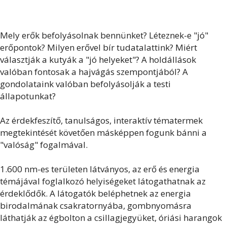
Mely erők befolyásolnak bennünket? Léteznek-e "jó"
erőpontok? Milyen erővel bír tudatalattink? Miért
választják a kutyák a "jó helyeket"? A holdállások
valóban fontosak a hajvágás szempontjából? A
gondolataink valóban befolyásolják a testi
állapotunkat?
Az érdekfeszítő, tanulságos, interaktív tématermek
megtekintését követően másképpen fogunk bánni a
"valóság" fogalmával.
1.600 nm-es területen látványos, az erő és energia
témájával foglalkozó helyiségeket látogathatnak az
érdeklődők. A látogatók beléphetnek az energia
birodalmának csakratornyába, gombnyomásra
láthatják az égbolton a csillagjegyüket, óriási harangok