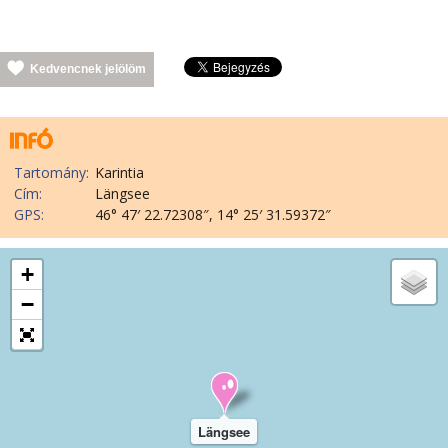
Kedvencnek jelölöm
Tartomány:
Karintia
Cím:
Längsee
GPS:
46° 47′ 22.72308″, 14° 25′ 31.59372″
+
−
Längsee