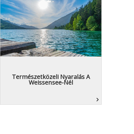
Természetközeli Nyaralás A
Weissensee-Nél
navigate_next