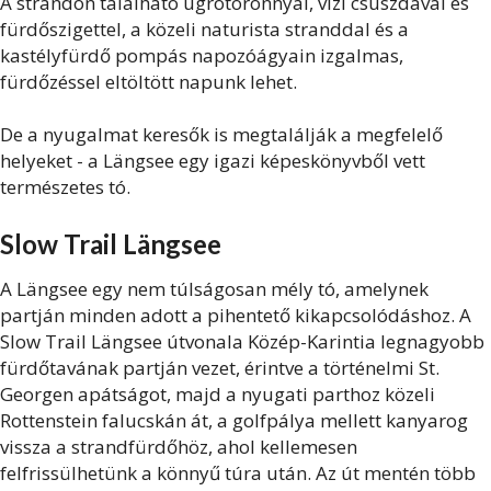
A strandon található ugrótoronnyal, vízi csúszdával és
fürdőszigettel, a közeli naturista stranddal és a
kastélyfürdő pompás napozóágyain izgalmas,
fürdőzéssel eltöltött napunk lehet.
De a nyugalmat keresők is megtalálják a megfelelő
helyeket - a Längsee egy igazi képeskönyvből vett
természetes tó.
Slow Trail Längsee
A Längsee egy nem túlságosan mély tó, amelynek
partján minden adott a pihentető kikapcsolódáshoz. A
Slow Trail Längsee útvonala Közép-Karintia legnagyobb
fürdőtavának partján vezet, érintve a történelmi St.
Georgen apátságot, majd a nyugati parthoz közeli
Rottenstein falucskán át, a golfpálya mellett kanyarog
vissza a strandfürdőhöz, ahol kellemesen
felfrissülhetünk a könnyű túra után. Az út mentén több