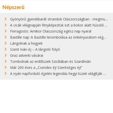
Népszerű
Gyönyörű gyerekbarát strandok Olaszországban - megmutatjuk a 15 legjobbat
A cicák világnapján fényképeztük ezt a bokor alatt hűsölő cicát Kisorosziban
Ferragosto: Amikor Olaszország egész nap nyaral
Bastille nap: A Bastille lerombolása az önkényuralom végét jelentette
Lángolnak a hegyek
Szent Iván-éj – A lángoló folyó
Graz adventi vásárai
Tombolnak az erdőtüzek Szicíliában és Szardínián
Már 200 éves a „Csendes éj! Szentséges éj!”
A nyári napforduló éjjelén legendás hegyi tüzek világítják meg Zugspitzét