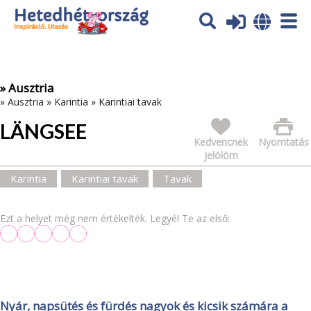
Az oldal sütiket (cookies) használ. További tájékoztatás itt:
Adatvédelmi tájékoztató
Ok
» Ausztria
»
Ausztria
»
Karintia
»
Karintiai tavak
LÄNGSEE
Kedvencnek
Nyomtatás
jelölöm
Karintia
Karintiai tavak
Tavak
Ezt a helyet még nem értékelték. Legyél Te az első:
Nyár, napsütés és fürdés nagyok és kicsik számára a