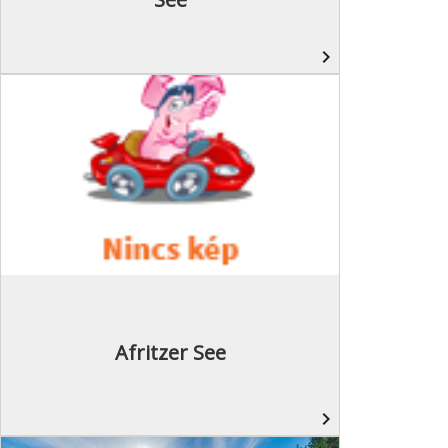
navigate_next
Afritzer See
navigate_next