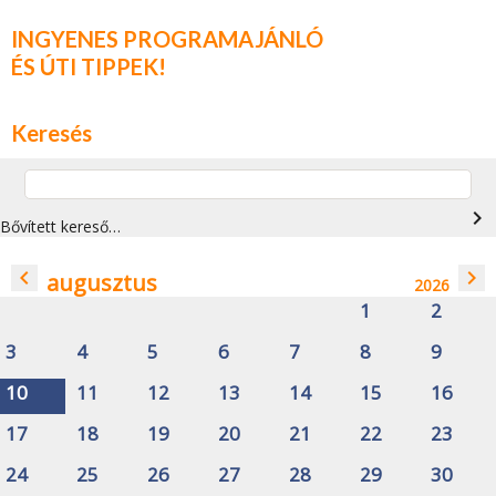
INGYENES PROGRAMAJÁNLÓ
ÉS ÚTI TIPPEK!
Keresés
navigate_next
Bővített kereső…
navigate_before
navigate_next
augusztus
2026
1
2
3
4
5
6
7
8
9
10
11
12
13
14
15
16
17
18
19
20
21
22
23
24
25
26
27
28
29
30