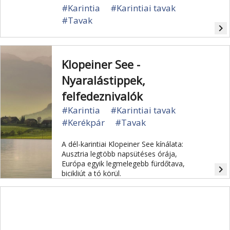
#Karintia
#Karintiai tavak
#Tavak
navigate_next
Klopeiner See -
Nyaralástippek,
felfedeznivalók
#Karintia
#Karintiai tavak
#Kerékpár
#Tavak
A dél-karintiai Klopeiner See kínálata:
Ausztria legtöbb napsütéses órája,
Európa egyik legmelegebb fürdőtava,
navigate_next
bicikliút a tó körül.