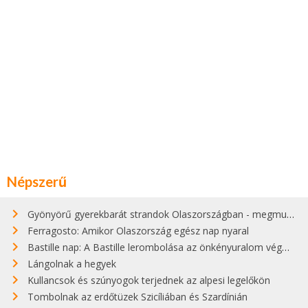
Népszerű
Gyönyörű gyerekbarát strandok Olaszországban - megmutatjuk a 15 legjobbat
Ferragosto: Amikor Olaszország egész nap nyaral
Bastille nap: A Bastille lerombolása az önkényuralom végét jelentette
Lángolnak a hegyek
Kullancsok és szúnyogok terjednek az alpesi legelőkön
Tombolnak az erdőtüzek Szicíliában és Szardínián