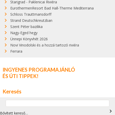
Starigrad - Paklenicai Riviéra
EurothermenResort Bad Hall-Therme Mediterrana
Schloss Trauttmansdorff
Strand Deutschkreutzban
Szent Péter bazilika
Nagy-Eged hegy
Ünnepi Könyvhét 2026
Novi Vinodolski és a hozzá tartozó riviéra
Ferrara
INGYENES PROGRAMAJÁNLÓ
ÉS ÚTI TIPPEK!
Keresés
navigate_next
Bővített kereső…