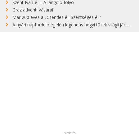
Szent Iván-éj – A lángoló folyó
Graz adventi vásárai
Már 200 éves a „Csendes éj! Szentséges éj!”
A nyári napforduló éjjelén legendás hegyi tüzek világítják meg Zugspitzét
hirdetés