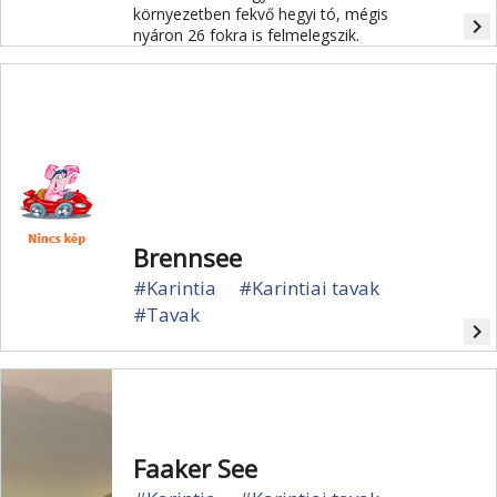
környezetben fekvő hegyi tó, mégis
navigate_next
nyáron 26 fokra is felmelegszik.
Brennsee
#Karintia
#Karintiai tavak
#Tavak
navigate_next
Faaker See