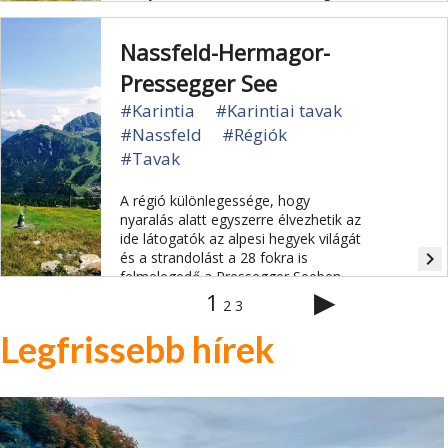
Nassfeld-Hermagor-
Pressegger See
#Karintia
#Karintiai tavak
#Nassfeld
#Régiók
#Tavak
A régió különlegessége, hogy
nyaralás alatt egyszerre élvezhetik az
ide látogatók az alpesi hegyek világát
navigate_next
és a strandolást a 28 fokra is
felmelegedő a Pressegger Seeben.
▶
1
2
3
Legfrissebb hírek