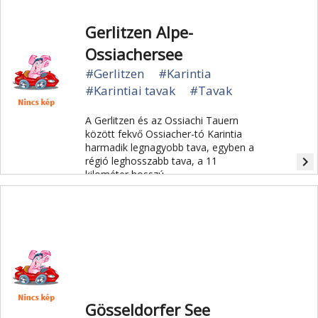
Gerlitzen Alpe-
Ossiachersee
#Gerlitzen
#Karintia
#Karintiai tavak
#Tavak
A Gerlitzen és az Ossiachi Tauern
között fekvő Ossiacher-tó Karintia
harmadik legnagyobb tava, egyben a
navigate_next
régió leghosszabb tava, a 11
kilométer hosszú.
Gösseldorfer See