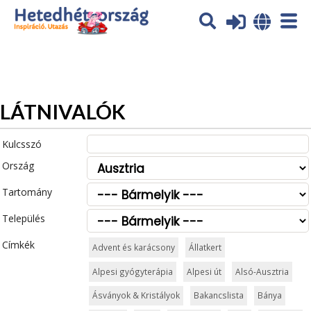
Az oldal sütiket (cookies) használ. További tájékoztatás itt:
Adatvédelmi tájékoztató
Ok
LÁTNIVALÓK
Kulcsszó
Ország
Tartomány
Település
Címkék
Advent és karácsony
Állatkert
Alpesi gyógyterápia
Alpesi út
Alsó-Ausztria
Ásványok & Kristályok
Bakancslista
Bánya