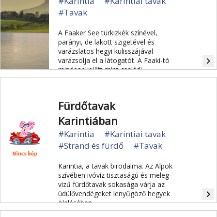
#Karintia
#Karintiai tavak
#Tavak
A Faaker See türkizkék színével,
parányi, de lakott szigetével és
varázslatos hegyi kulisszájával
navigate_next
varázsolja el a látogatót. A Faaki-tó
mindenekelőtt mint családi
paradicsom vált ismertté.
Fürdőtavak
Karintiában
#Karintia
#Karintiai tavak
#Strand és fürdő
#Tavak
Karintia, a tavak birodalma. Az Alpok
szívében ivóvíz tisztaságú és meleg
vizű fürdőtavak sokasága várja az
navigate_next
üdülővendégeket lenyűgöző hegyek
ölelésében.