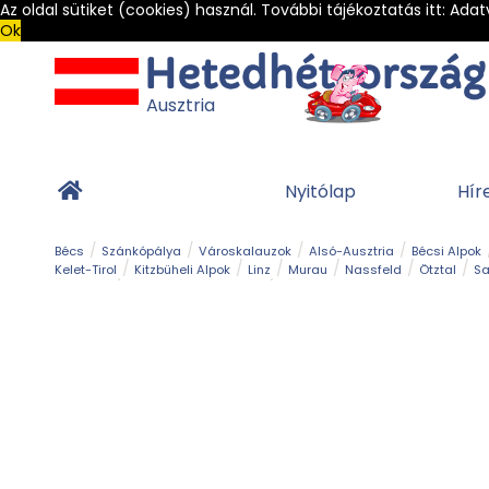
Az oldal sütiket (cookies) használ. További tájékoztatás itt:
Adat
Ok
Ausztria
Nyitólap
Hír
Bécs
Szánkópálya
Városkalauzok
Alsó-Ausztria
Bécsi Alpok
Kelet-Tirol
Kitzbüheli Alpok
Linz
Murau
Nassfeld
Ötztal
Sa
Alpesi út
Ásványok & Kristályok
Barlang
Bob
Csúszda
Esemény
Gleccser
Gyerek t
Múzeum
Óriásroller és mountaincart
Osztrák ételek
Park és kert
Túra
Vár és kastély
Világörökség
Vízesés
Zöldturista