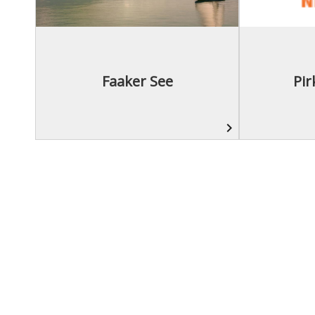
Faaker See
Pir
navigate_next