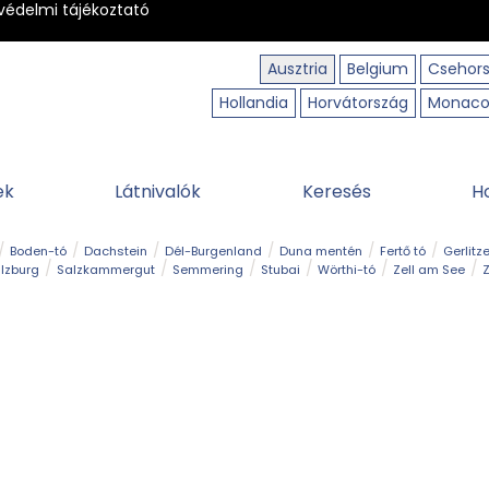
védelmi tájékoztató
Ausztria
Belgium
Csehor
Hollandia
Horvátország
Monac
ek
Látnivalók
Keresés
H
Boden-tó
Dachstein
Dél-Burgenland
Duna mentén
Fertő tó
Gerlitz
lzburg
Salzkammergut
Semmering
Stubai
Wörthi-tó
Zell am See
Z
úraút
Határélmény
Hegy és csúcs
Hegyi gyerekvilág
Húsvét
Kaland
Régiók
Sisi nyomában
Strand és fürdő
Szabadidőpark
Szurdok
T