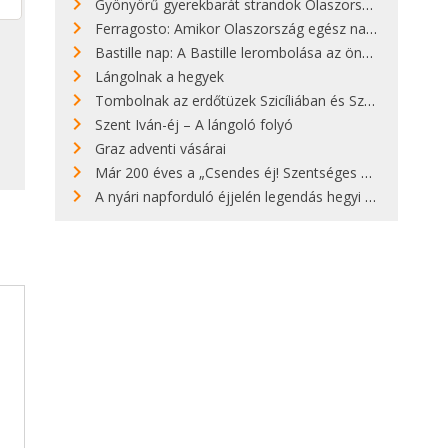
Gyönyörű gyerekbarát strandok Olaszországban - megmutatjuk a 15 legjobbat
Ferragosto: Amikor Olaszország egész nap nyaral
Bastille nap: A Bastille lerombolása az önkényuralom végét jelentette
Lángolnak a hegyek
Tombolnak az erdőtüzek Szicíliában és Szardínián
Szent Iván-éj – A lángoló folyó
Graz adventi vásárai
Már 200 éves a „Csendes éj! Szentséges éj!”
A nyári napforduló éjjelén legendás hegyi tüzek világítják meg Zugspitzét