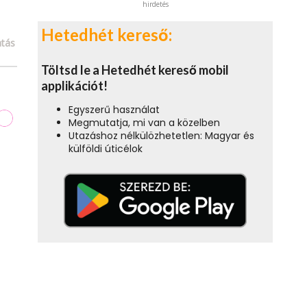
hirdetés
Hetedhét kereső:
tás
Töltsd le a Hetedhét kereső mobil
applikációt!
Egyszerű használat
Megmutatja, mi van a közelben
Utazáshoz nélkülözhetetlen: Magyar és
külföldi úticélok