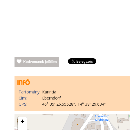
Kedvencnek jelölöm
Tartomány:
Karintia
Cím:
Eberndorf
GPS:
46° 35′ 26.55528″, 14° 38′ 29.634″
+