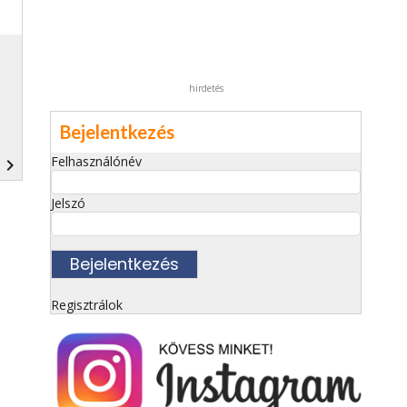
hirdetés
Bejelentkezés
Felhasználónév
navigate_next
Jelszó
Regisztrálok