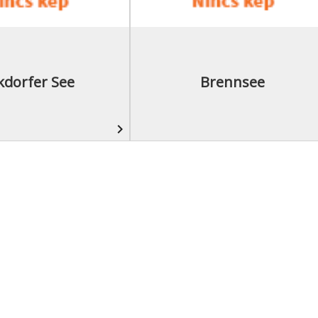
kdorfer See
Brennsee
navigate_next