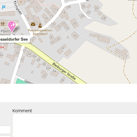
sseldorfer See
Komment