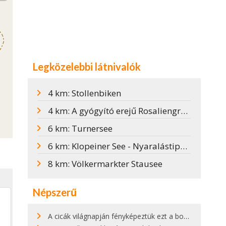
Legközelebbi látnivalók
4 km: Stollenbiken
4 km: A gyógyító erejű Rosaliengrotte
6 km: Turnersee
6 km: Klopeiner See - Nyaralástippek, felfedeznivalók
8 km: Völkermarkter Stausee
Népszerű
A cicák világnapján fényképeztük ezt a bokor alatt hűsölő cicát Kisorosziban