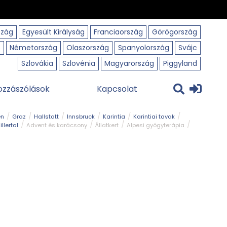
szág
Egyesült Királyság
Franciaország
Görögország
o
Németország
Olaszország
Spanyolország
Svájc
Szlovákia
Szlovénia
Magyarország
Piggyland
ozzászólások
Kapcsolat
en
Graz
Hallstatt
Innsbruck
Karintia
Karintiai tavak
illertal
Advent és karácsony
Állatkert
Alpesi gyógyterápia
park
Kerékpár
Kilátó
Korcsolyapálya
Magyar kapcsolat
avak
Tél
Téli túrázás
Templom és kolostor
Természeti park