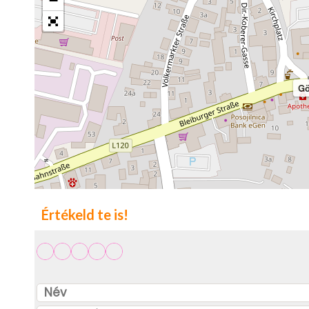
−
Gö
Értékeld te is!