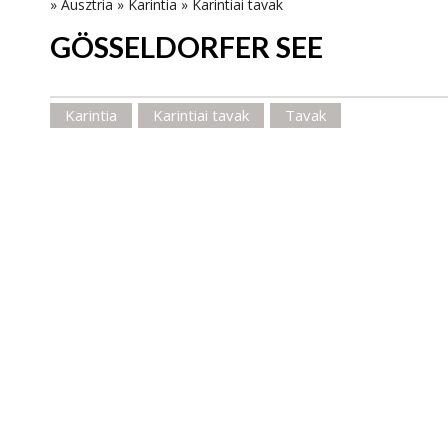
»
Ausztria
»
Karintia
»
Karintiai tavak
GÖSSELDORFER SEE
Karintia
Karintiai tavak
Tavak