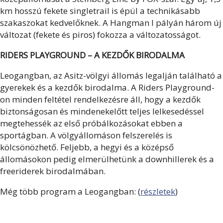
km hosszú fekete singletrail is épül a technikásabb
szakaszokat kedvelőknek. A Hangman I pályán három új
változat (fekete és piros) fokozza a változatosságot.
RIDERS PLAYGROUND – A KEZDŐK BIRODALMA
Leogangban, az Asitz-völgyi állomás legalján található a
gyerekek és a kezdők birodalma. A Riders Playground-
on minden feltétel rendelkezésre áll, hogy a kezdők
biztonságosan és mindenekelőtt teljes lelkesedéssel
megtehessék az első próbálkozásokat ebben a
sportágban. A völgyállomáson felszerelés is
kölcsönözhető. Feljebb, a hegyi és a középső
állomásokon pedig elmerülhetünk a downhillerek és a
freeriderek birodalmában.
Még több program a Leogangban: (
részletek
)