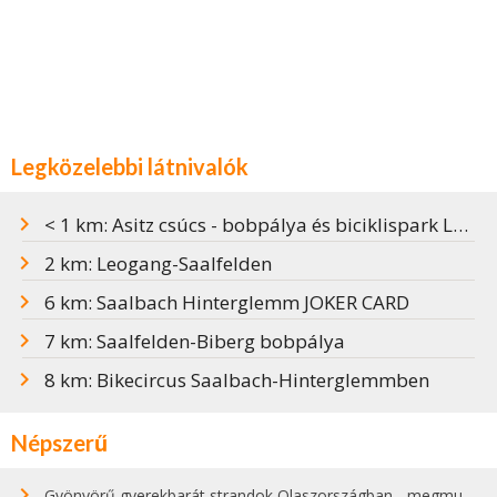
Legközelebbi látnivalók
< 1 km: Asitz csúcs - bobpálya és biciklispark Leogangban
2 km: Leogang-Saalfelden
6 km: Saalbach Hinterglemm JOKER CARD
7 km: Saalfelden-Biberg bobpálya
8 km: Bikecircus Saalbach-Hinterglemmben
Népszerű
Gyönyörű gyerekbarát strandok Olaszországban - megmutatjuk a 15 legjobbat