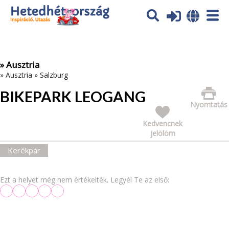
Az oldal sütiket (cookies) használ. További tájékoztatás itt:
Adatvédelmi tájékoztató
Ok
» Ausztria
»
Ausztria
»
Salzburg
BIKEPARK LEOGANG
Nyomtatás
Kedvencnek
jelölöm
Kerékpár
Ezt a helyet még nem értékelték. Legyél Te az első: