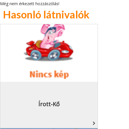
Még nem érkezett hozzászólás!
Hasonló látnivalók
Írott-Kő
navigate_next