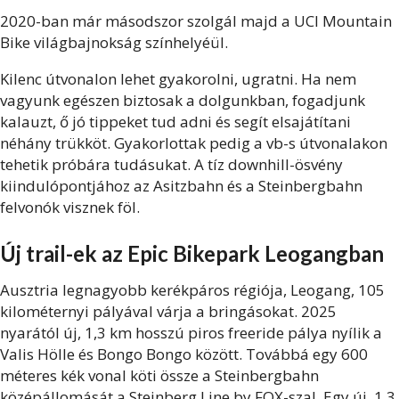
2020-ban már másodszor szolgál majd a UCI Mountain
Bike világbajnokság színhelyéül.
Kilenc útvonalon lehet gyakorolni, ugratni. Ha nem
vagyunk egészen biztosak a dolgunkban, fogadjunk
kalauzt, ő jó tippeket tud adni és segít elsajátítani
néhány trükköt. Gyakorlottak pedig a vb-s útvonalakon
tehetik próbára tudásukat. A tíz downhill-ösvény
kiindulópontjához az Asitzbahn és a Steinbergbahn
felvonók visznek föl.
Új trail-ek az Epic Bikepark Leogangban
Ausztria legnagyobb kerékpáros régiója, Leogang, 105
kilométernyi pályával várja a bringásokat. 2025
nyarától új, 1,3 km hosszú piros freeride pálya nyílik a
Valis Hölle és Bongo Bongo között. Továbbá egy 600
méteres kék vonal köti össze a Steinbergbahn
középállomását a Steinberg Line by FOX-szal. Egy új, 1,3