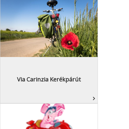
Via Carinzia Kerékpárút
navigate_next