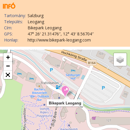
Tartomány:
Salzburg
Település:
Leogang
Cím:
Bikepark Leogang
GPS:
47° 26′ 21.31476″, 12° 43′ 8.56704″
Honlap:
http://www.bikepark-leogang.com
+
−
Bikepark Leogang