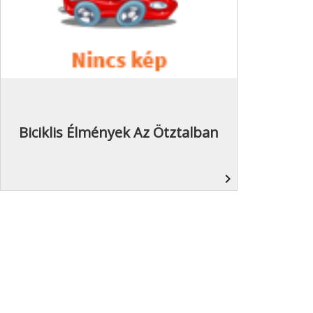
Biciklis Élmények Az Ötztalban
navigate_next