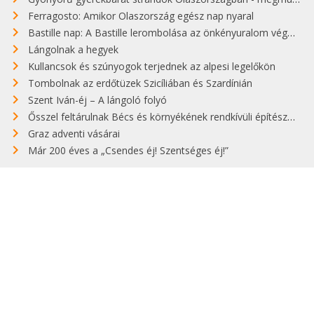
Ferragosto: Amikor Olaszország egész nap nyaral
Bastille nap: A Bastille lerombolása az önkényuralom végét jelentette
Lángolnak a hegyek
Kullancsok és szúnyogok terjednek az alpesi legelőkön
Tombolnak az erdőtüzek Szicíliában és Szardínián
Szent Iván-éj – A lángoló folyó
Ősszel feltárulnak Bécs és környékének rendkívüli építészeti kincsei
Graz adventi vásárai
Már 200 éves a „Csendes éj! Szentséges éj!”