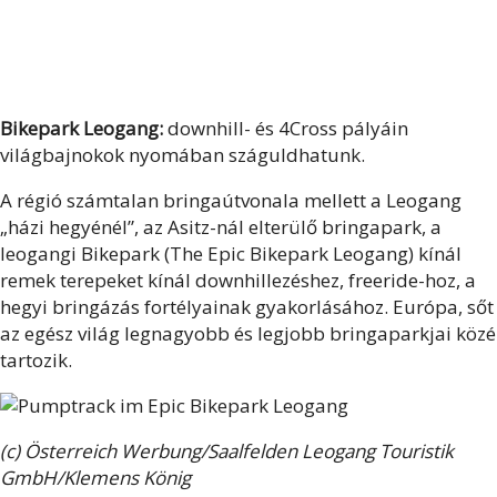
Bikepark Leogang:
downhill- és 4Cross pályáin
világbajnokok nyomában száguldhatunk.
A régió számtalan bringaútvonala mellett a Leogang
„házi hegyénél”, az Asitz-nál elterülő bringapark, a
leogangi Bikepark (The Epic Bikepark Leogang) kínál
remek terepeket kínál downhillezéshez, freeride-hoz, a
hegyi bringázás fortélyainak gyakorlásához. Európa, sőt
az egész világ legnagyobb és legjobb bringaparkjai közé
tartozik.
(c) Österreich Werbung/Saalfelden Leogang Touristik
GmbH/Klemens König