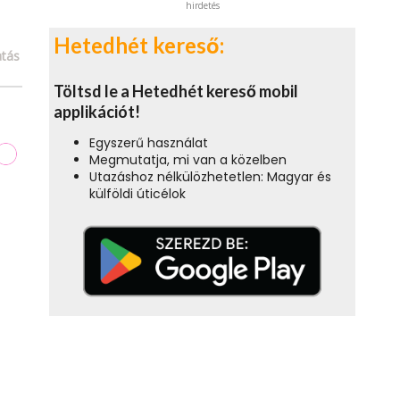
hirdetés
Hetedhét kereső:
tás
Töltsd le a Hetedhét kereső mobil
applikációt!
Egyszerű használat
Megmutatja, mi van a közelben
Utazáshoz nélkülözhetetlen: Magyar és
külföldi úticélok