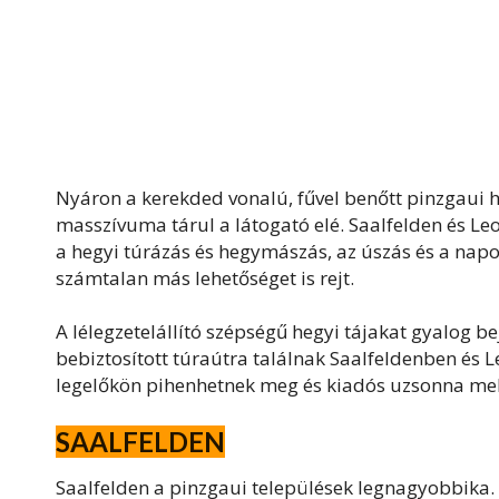
Nyáron a kerekded vonalú, fűvel benőtt pinzgaui 
masszívuma tárul a látogató elé. Saalfelden és Le
a hegyi túrázás és hegymászás, az úszás és a nap
számtalan más lehetőséget is rejt.
A lélegzetelállító szépségű hegyi tájakat gyalog b
bebiztosított túraútra találnak Saalfeldenben és Le
legelőkön pihenhetnek meg és kiadós uzsonna mell
SAALFELDEN
Saalfelden a pinzgaui települések legnagyobbika. K