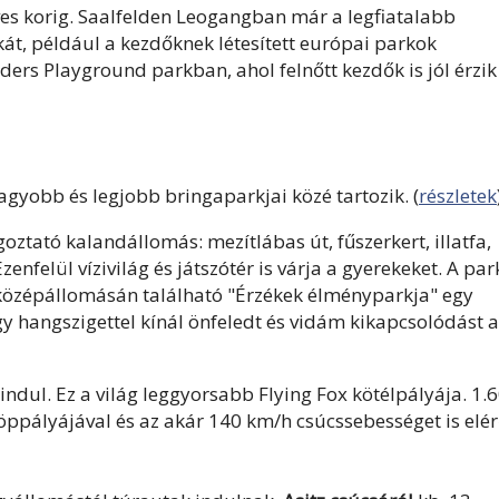
éves korig. Saalfelden Leogangban már a legfiatalabb
ikát, például a kezdőknek létesített európai parkok
ers Playground parkban, ahol felnőtt kezdők is jól érzik
nagyobb és legjobb bringaparkjai közé tartozik.
(
részletek
ztató kalandállomás: mezítlábas út, fűszerkert, illatfa,
enfelül vízivilág és játszótér is várja a gyerekeket. A par
 középállomásán található "Érzékek élményparkja" egy
egy hangszigettel kínál önfeledt és vidám kikapcsolódást a
indul. Ez a világ leggyorsabb Flying Fox kötélpályája. 1.
ppályájával és az akár 140 km/h csúcssebességet is elé