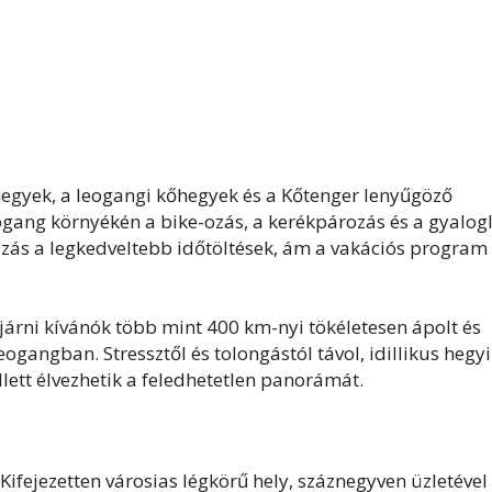
hegyek, a leogangi kőhegyek és a Kőtenger lenyűgöző
ogang környékén a bike-ozás, a kerékpározás és a gyalogl
ozás a legkedveltebb időtöltések, ám a vakációs program
ejárni kívánók több mint 400 km-nyi tökéletesen ápolt és
ogangban. Stressztől és tolongástól távol, idillikus hegyi
ett élvezhetik a feledhetetlen panorámát.
ifejezetten városias légkörű hely, száznegyven üzletével