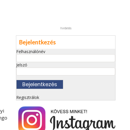
hirdetés
Bejelentkezés
Felhasználónév
Jelszó
Regisztrálok
yi
ongo