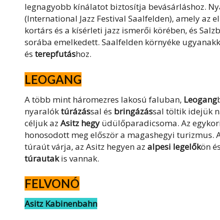
legnagyobb kínálatot biztosítja bevásárláshoz. Nya
(International Jazz Festival Saalfelden), amely az 
kortárs és a kísérleti jazz ismerői körében, és Sa
sorába emelkedett. Saalfelden környéke ugyanakk
és
terepfutás
hoz.
LEOGANG
A több mint háromezres lakosú faluban,
Leogang
nyaralók
túrázás
sal és
bringázás
sal töltik idejük 
céljuk az
Asitz hegy
üdülőparadicsoma. Az egykori b
honosodott meg először a magashegyi turizmus. A
túraút várja, az Asitz hegyen az
alpesi
legelők
ön
é
túrautak
is vannak.
FELVONÓ
Asitz Kabinenbahn