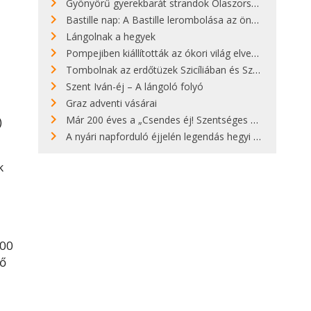
Gyönyörű gyerekbarát strandok Olaszországban - megmutatjuk a 15 legjobbat
Bastille nap: A Bastille lerombolása az önkényuralom végét jelentette
Lángolnak a hegyek
Pompejiben kiállították az ókori világ elveszett híres szobrának másolatát
Tombolnak az erdőtüzek Szicíliában és Szardínián
Szent Iván-éj – A lángoló folyó
Graz adventi vásárai
Már 200 éves a „Csendes éj! Szentséges éj!”
)
A nyári napforduló éjjelén legendás hegyi tüzek világítják meg Zugspitzét
k
600
rő