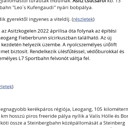
egyállomástól túrautak indulnak.
Asitz csúcsáról
kb. 13
lbahn "Leo´s Kufengaudi" nyári bobpálya.
 gyerektől ingyenes a viteldíj. (
részletek
)
az Asitzkogelen 2022 áprilisa óta folynak az építési
eogang Fieberbrunn sícirkuszban található. Az új
n kezdetén helyezik üzembe. A nyolcszemélyes ülőlift
lmet biztosít. Rendelkezik ülésfűtéssel, védőburokkal és
mélyes L7 Sportbahn felvonót váltja fel.
zletek
)
legnagyobb kerékpáros régiója, Leogang, 105 kilométern
 km hosszú piros freeride pálya nyílik a Valis Hölle és B
köti össze a Steinbergbahn középállomását a Steinberg