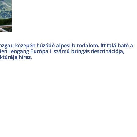
zgau közepén húzódó alpesi birodalom. Itt található a
lden Leogang Európa I. számú bringás desztinációja,
ktúrája híres.