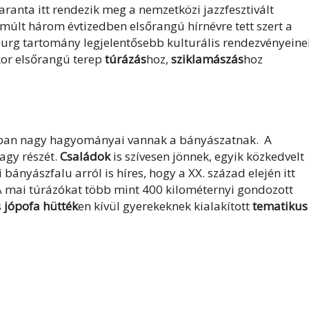
ranta itt rendezik meg a nemzetközi jazzfesztivált
elmúlt három évtizedben elsőrangú hírnévre tett szert a
lzburg tartomány legjelentősebb kulturális rendezvényeine
or elsőrangú terep
túrázás
hoz,
sziklamászás
hoz
ban nagy hagyományai vannak a bányászatnak. A
nagy részét.
Családok
is szívesen jönnek, egyik közkedvelt
ányászfalu arról is híres, hogy a XX. század elején itt
 mai túrázókat több mint 400 kilométernyi gondozott
s
jópofa hütték
en kívül gyerekeknek kialakított
tematikus