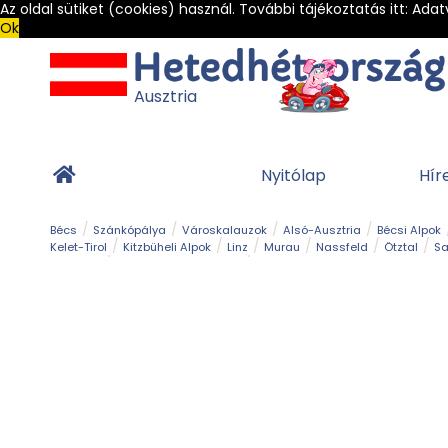
Az oldal sütiket (cookies) használ. További tájékoztatás itt:
Adat
Ok
Ausztria
Nyitólap
Hír
Bécs
Szánkópálya
Városkalauzok
Alsó-Ausztria
Bécsi Alpok
Kelet-Tirol
Kitzbüheli Alpok
Linz
Murau
Nassfeld
Ötztal
Sa
Alpesi út
Ásványok & Kristályok
Barlang
Bob
Csúszda
Esemény
Gleccser
Gyerek t
Múzeum
Óriásroller és mountaincart
Osztrák ételek
Park és kert
Túra
Vár és kastély
Világörökség
Vízesés
Zöldturista