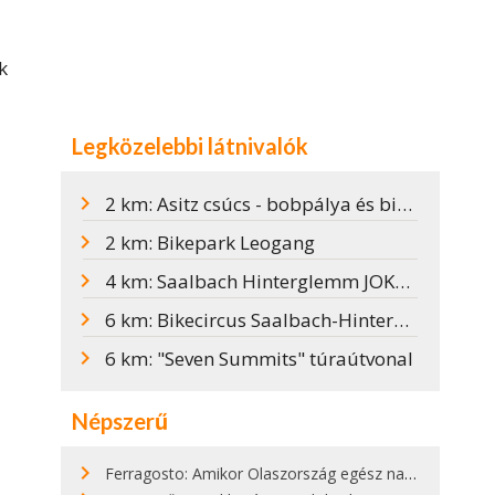
k
Legközelebbi látnivalók
2 km: Asitz csúcs - bobpálya és biciklispark Leogangban
2 km: Bikepark Leogang
4 km: Saalbach Hinterglemm JOKER CARD
6 km: Bikecircus Saalbach-Hinterglemmben
6 km: "Seven Summits" túraútvonal
Népszerű
Ferragosto: Amikor Olaszország egész nap nyaral