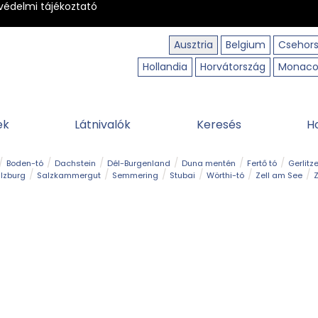
védelmi tájékoztató
Ausztria
Belgium
Csehor
Hollandia
Horvátország
Monac
ek
Látnivalók
Keresés
H
Boden-tó
Dachstein
Dél-Burgenland
Duna mentén
Fertő tó
Gerlitz
lzburg
Salzkammergut
Semmering
Stubai
Wörthi-tó
Zell am See
Z
úraút
Határélmény
Hegy és csúcs
Hegyi gyerekvilág
Húsvét
Kaland
Régiók
Sisi nyomában
Strand és fürdő
Szabadidőpark
Szurdok
T