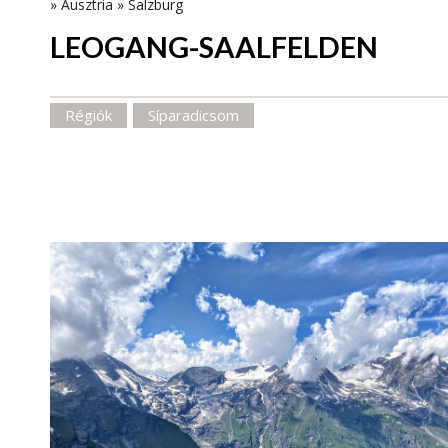
»
Ausztria
»
Salzburg
LEOGANG-SAALFELDEN
Régiók
Síparadicsom