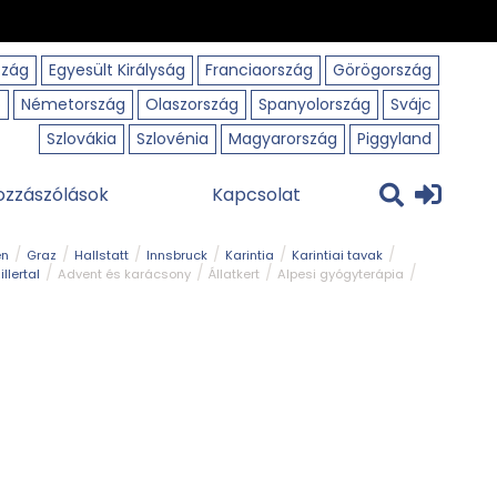
szág
Egyesült Királyság
Franciaország
Görögország
o
Németország
Olaszország
Spanyolország
Svájc
Szlovákia
Szlovénia
Magyarország
Piggyland
ozzászólások
Kapcsolat
en
Graz
Hallstatt
Innsbruck
Karintia
Karintiai tavak
illertal
Advent és karácsony
Állatkert
Alpesi gyógyterápia
park
Kerékpár
Kilátó
Korcsolyapálya
Magyar kapcsolat
avak
Tél
Téli túrázás
Templom és kolostor
Természeti park