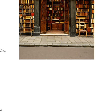
ás,
 a