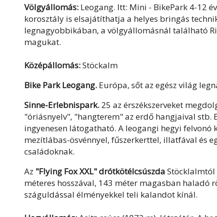
Völgyállomás:
Leogang. Itt: Mini - BikePark 4-12 
korosztály is elsajátíthatja a helyes bringás techn
legnagyobbikában, a völgyállomásnál található Rid
magukat.
Középállomás:
Stöckalm
Bike Park Leogang.
Európa, sőt az egész világ leg
Sinne-Erlebnispark.
25 az érszékszerveket megdolgo
"óriásnyelv", "hangterem" az erdő hangjaival stb. Ez
ingyenesen látogatható. A leogangi hegyi felvonó
mezítlábas-ösvénnyel, fűszerkerttel, illatfával és 
családoknak.
Az
"Flying Fox XXL" drótkötélcsúszda
Stöcklalmtól 
méteres hosszával, 143 méter magasban haladó rö
száguldással élményekkel teli kalandot kínál.