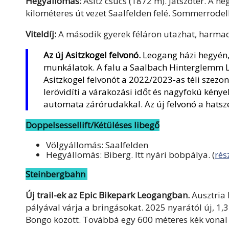
Hegyállomás:
Asitz csúcs (1872 m). Játszótér. A h
kilométeres út vezet Saalfelden felé. Sommerrode
Viteldíj:
A második gyerek féláron utazhat, harmadik
Az új Asitzkogel felvonó.
Leogang házi hegyén, 
munkálatok. A falu a Saalbach Hinterglemm L
Asitzkogel felvonót a 2022/2023-as téli szezo
lerövidíti a várakozási időt és nagyfokú kénye
automata zárórudakkal. Az új felvonó a hatsze
Doppelsessellift/Kétüléses libegő
Völgyállomás: Saalfelden
Hegyállomás: Biberg. Itt nyári bobpálya. (
rés
Steinbergbahn
Új trail-ek az Epic Bikepark Leogangban.
Ausztria 
pályával várja a bringásokat. 2025 nyarától új, 1,3
Bongo között. Továbbá egy 600 méteres kék vonal 