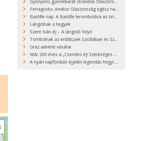
Gyönyörű gyerekbarát strandok Olaszországban - megmutatjuk a 15 legjobbat
Ferragosto: Amikor Olaszország egész nap nyaral
Bastille nap: A Bastille lerombolása az önkényuralom végét jelentette
Lángolnak a hegyek
Szent Iván-éj – A lángoló folyó
Tombolnak az erdőtüzek Szicíliában és Szardínián
Graz adventi vásárai
Már 200 éves a „Csendes éj! Szentséges éj!”
A nyári napforduló éjjelén legendás hegyi tüzek világítják meg Zugspitzét