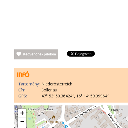
Kedvencnek jelölöm
Tartomány:
Niederösterreich
Cím:
Sollenau
GPS:
47° 53′ 50.36424″, 16° 14′ 59.99964″
+
−