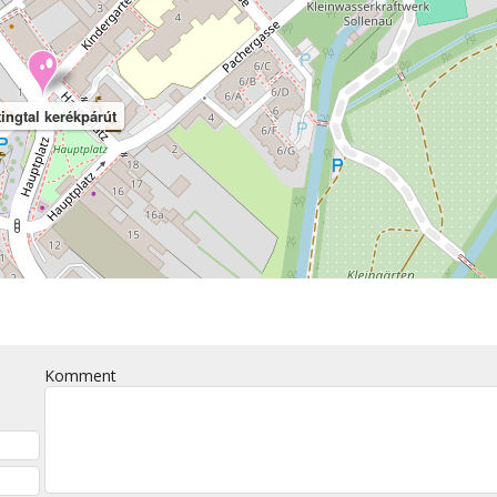
tingtal kerékpárút
Komment