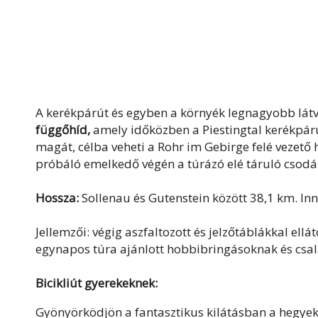
A kerékpárút és egyben a környék legnagyobb lát
függőhíd,
amely időközben a Piestingtal kerékpárút
magát, célba veheti a Rohr im Gebirge felé vezető h
próbáló emelkedő végén a túrázó elé táruló csodá
Hossza:
Sollenau és Gutenstein között 38,1 km. In
Jellemzői: végig aszfaltozott és jelzőtáblákkal ell
egynapos túra ajánlott hobbibringásoknak és csa
Bicikliút gyerekeknek:
Gyönyörködjön a fantasztikus kilátásban a hegyekr