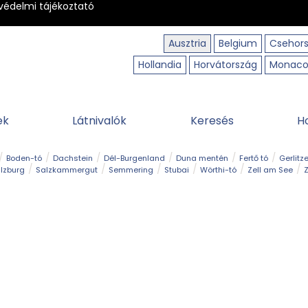
védelmi tájékoztató
Ausztria
Belgium
Csehor
Hollandia
Horvátország
Monac
ek
Látnivalók
Keresés
H
Boden-tó
Dachstein
Dél-Burgenland
Duna mentén
Fertő tó
Gerlitz
lzburg
Salzkammergut
Semmering
Stubai
Wörthi-tó
Zell am See
Z
úraút
Határélmény
Hegy és csúcs
Hegyi gyerekvilág
Húsvét
Kaland
Régiók
Sisi nyomában
Strand és fürdő
Szabadidőpark
Szurdok
T