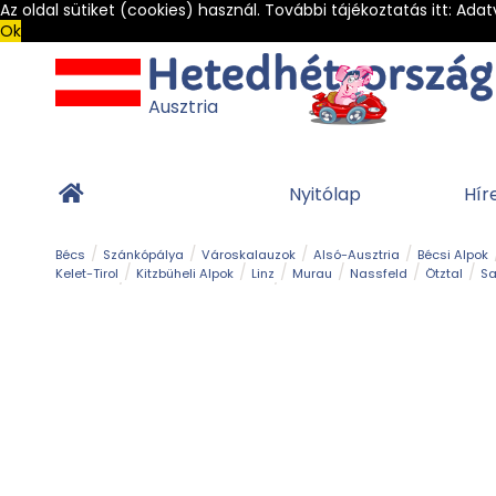
Az oldal sütiket (cookies) használ. További tájékoztatás itt:
Adat
Ok
Ausztria
Nyitólap
Hír
Bécs
Szánkópálya
Városkalauzok
Alsó-Ausztria
Bécsi Alpok
Kelet-Tirol
Kitzbüheli Alpok
Linz
Murau
Nassfeld
Ötztal
Sa
Alpesi út
Ásványok & Kristályok
Barlang
Bob
Csúszda
Esemény
Gleccser
Gyerek t
Múzeum
Óriásroller és mountaincart
Osztrák ételek
Park és kert
Túra
Vár és kastély
Világörökség
Vízesés
Zöldturista