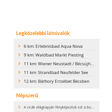
Legközelebbi látnivalók
6 km: Erlebnisbad Aqua Nova
9 km: Waldbad Markt Piesting
11 km: Wiener Neustadt / Bécsújhely
11 km: Strandbad Neufelder See
12 km: Báthory Erzsébet Bécsben
Népszerű
A cicák világnapján fényképeztük ezt a bokor alatt hűsölő cicát Kisorosziban