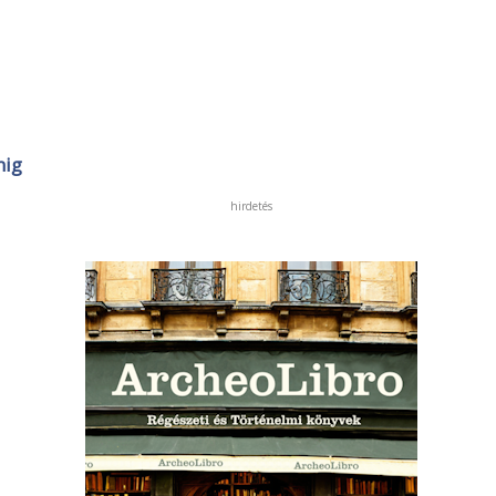
nig
hirdetés