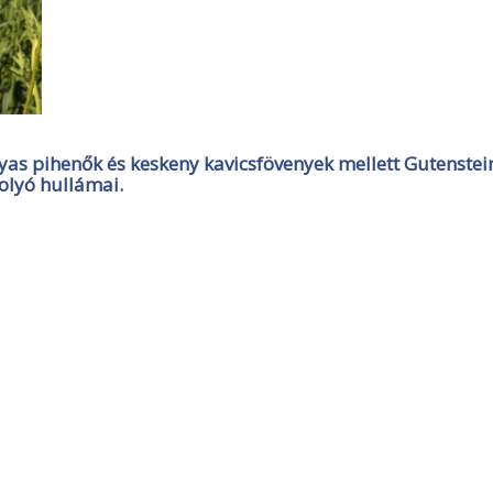
nyas pihenők és keskeny kavicsfövenyek mellett Gutenstei
folyó hullámai.