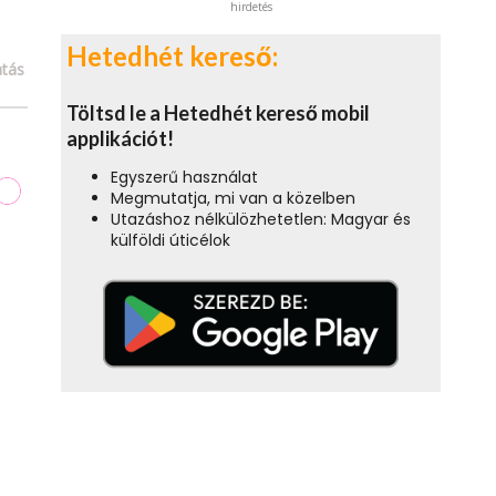
hirdetés
Hetedhét kereső:
tás
Töltsd le a Hetedhét kereső mobil
applikációt!
Egyszerű használat
Megmutatja, mi van a közelben
Utazáshoz nélkülözhetetlen: Magyar és
külföldi úticélok