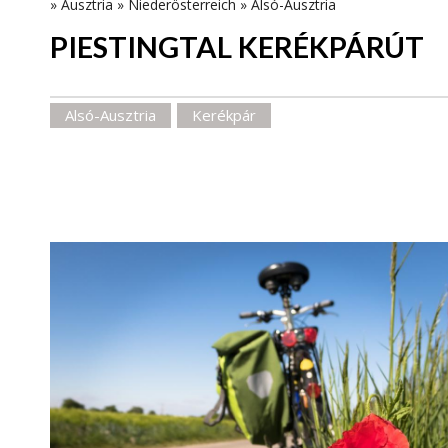
»
Ausztria
»
Niederösterreich
»
Alsó-Ausztria
PIESTINGTAL KERÉKPÁRÚT
Alsó-Ausztria
Kerékpár