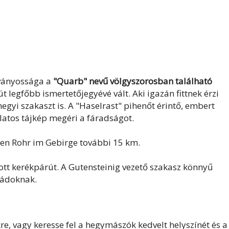
ványossága a
"Quarb" nevű völgyszorosban található
 legfőbb ismertetőjegyévé vált. Aki igazán fittnek érzi
egyi szakaszt is. A "Haselrast" pihenőt érintő, embert
latos tájkép megéri a fáradságot.
nen Rohr im Gebirge további 15 km.
átott kerékpárút. A Gutensteinig vezető szakasz könnyű
ládoknak.
e, vagy keresse fel a hegymászók kedvelt helyszínét és a