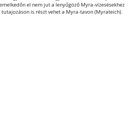
s emelkedőn el nem jut a lenyűgöző Myra-vízesésekhez
 tutajozáson is részt vehet a Myra-tavon (Myrateich).