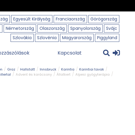
szág
Egyesült Királyság
Franciaország
Görögország
o
Németország
Olaszország
Spanyolország
Svájc
Szlovákia
Szlovénia
Magyarország
Piggyland
ozzászólások
Kapcsolat
en
Graz
Hallstatt
Innsbruck
Karintia
Karintiai tavak
illertal
Advent és karácsony
Állatkert
Alpesi gyógyterápia
park
Kerékpár
Kilátó
Korcsolyapálya
Magyar kapcsolat
avak
Tél
Téli túrázás
Templom és kolostor
Természeti park