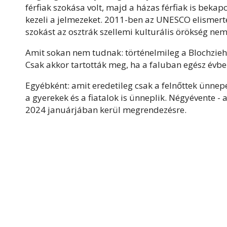
férfiak szokása volt, majd a házas férfiak is bekap
kezeli a jelmezeket. 2011-ben az UNESCO elismerte a
szokást az osztrák szellemi kulturális örökség nem
Amit sokan nem tudnak: történelmileg a Blochziehe
Csak akkor tartották meg, ha a faluban egész évb
Egyébként: amit eredetileg csak a felnőttek ünnepe
a gyerekek és a fiatalok is ünneplik. Négyévente -
2024 januárjában kerül megrendezésre.