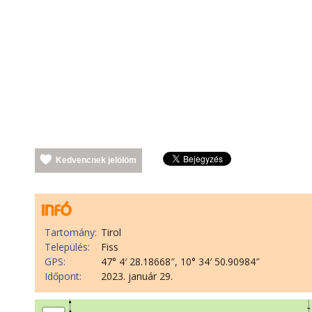
Kedvencnek jelölöm
Tartomány:
Tirol
Település:
Fiss
GPS:
47° 4′ 28.18668″, 10° 34′ 50.90984″
Időpont:
2023. január 29.