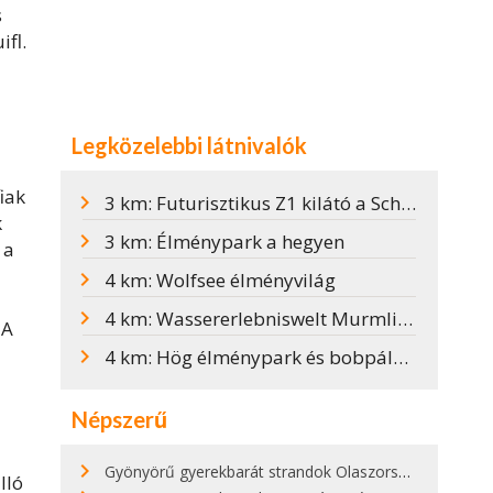
s
ifl.
Legközelebbi látnivalók
iak
3 km: Futurisztikus Z1 kilátó a Schönjoch-on
k
3 km: Élménypark a hegyen
 a
4 km: Wolfsee élményvilág
4 km: Wassererlebniswelt Murmliwasser
 A
4 km: Hög élménypark és bobpálya Serfausban
Népszerű
Gyönyörű gyerekbarát strandok Olaszországban - megmutatjuk a 15 legjobbat
lló