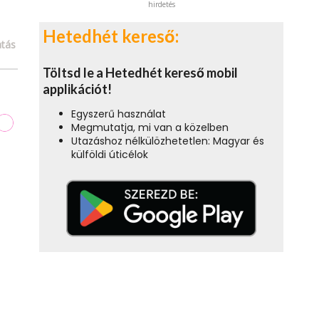
hirdetés
Hetedhét kereső:
tás
Töltsd le a Hetedhét kereső mobil
applikációt!
Egyszerű használat
Megmutatja, mi van a közelben
Utazáshoz nélkülözhetetlen: Magyar és
külföldi úticélok