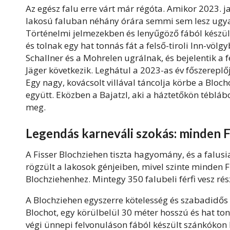
Az egész falu erre várt már régóta. Amikor 2023. j
lakosú faluban néhány órára semmi sem lesz ugyana
Történelmi jelmezekben és lenyűgöző fából készü
és tolnak egy hat tonnás fát a felső-tiroli Inn-völgy
Schallner és a Mohrelen ugrálnak, és bejelentik a f
Jäger következik. Leghátul a 2023-as év főszereplő
Egy nagy, kovácsolt villával táncolja körbe a Blo
együtt. Eközben a Bajatzl, aki a háztetőkön téblábol
meg.
Legendás karneváli szokás: minden F
A Fisser Blochziehen tiszta hagyomány, és a falusia
rögzült a lakosok génjeiben, mivel szinte minden 
Blochziehenhez. Mintegy 350 falubeli férfi vesz rés
A Blochziehen egyszerre kötelesség és szabadidős 
Blochot, egy körülbelül 30 méter hosszú és hat tonn
végi ünnepi felvonuláson fából készült szánkókon 