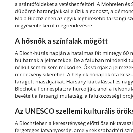
a szántóföldeket a vetéshez feltöri. A Mohrelen és 
dübörgő harangjaikkal elűzik a gonoszt, a démonok
Ma a Blochziehen az egyik leghíresebb farsangi s
négyévente kerül megrendezésre.
A hősnők a színfalak mögött
A Bloch-húzás napján a hatalmas fát mintegy 60 m
bújhatnak a jelmezekbe. De a faluban mindenki tu
nélkül semmi sem működne. Ők varrják a jelmezeke
rendezvény sikeréhez. A helyiek hónapok óta készü
faragott maszkjaikat. Harsány kiabálással és nagy z
Blochot a Fonnesplatzra hurcolják, ahol a felvonul
bevételt a farsangi mulatság, a faluközösségi proj
Az UNESCO szellemi kulturális örö
A Blochziehen a kereszténység előtti őseink tavas
fergeteges látványosság, amelynek szabadtéri szín