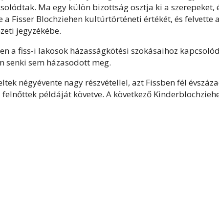
csolódtak. Ma egy külön bizottság osztja ki a szerepeket, 
 Fisser Blochziehen kultúrtörténeti értékét, és felvette 
zeti jegyzékébe.
n a fiss-i lakosok házasságkötési szokásaihoz kapcsolód
en senki sem házasodott meg.
ltek négyévente nagy részvétellel, azt Fissben fél évszáz
 a felnőttek példáját követve. A következő Kinderblochzieh