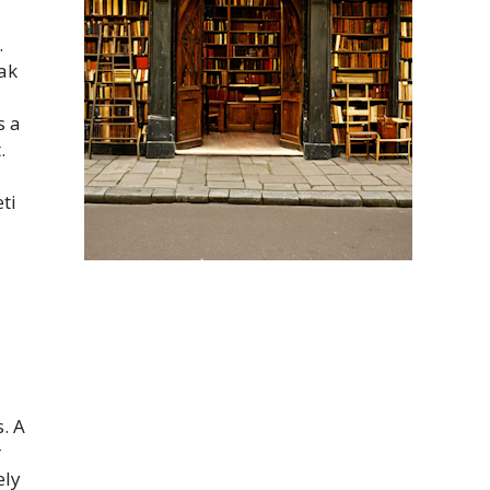
.
ak
s a
.
ti
. A
r
ely