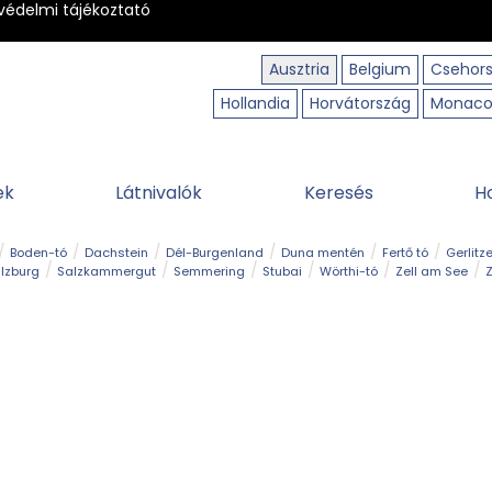
védelmi tájékoztató
Ausztria
Belgium
Csehor
Hollandia
Horvátország
Monac
ek
Látnivalók
Keresés
H
Boden-tó
Dachstein
Dél-Burgenland
Duna mentén
Fertő tó
Gerlitz
lzburg
Salzkammergut
Semmering
Stubai
Wörthi-tó
Zell am See
Z
úraút
Határélmény
Hegy és csúcs
Hegyi gyerekvilág
Húsvét
Kaland
Régiók
Sisi nyomában
Strand és fürdő
Szabadidőpark
Szurdok
T