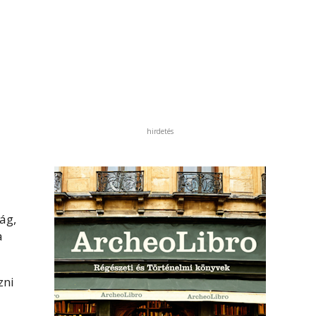
hirdetés
ág,
a
zni