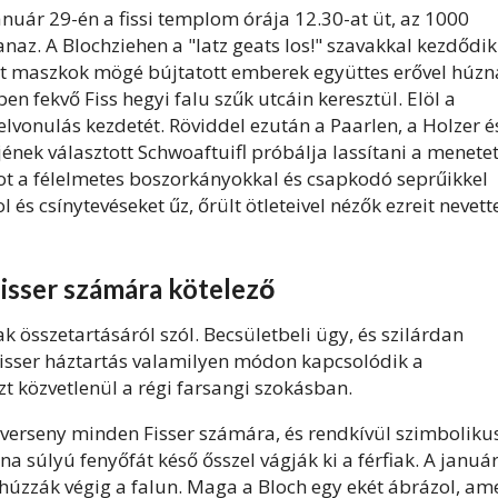
anuár 29-én a fissi templom órája 12.30-at üt, az 1000
z. A Blochziehen a "latz geats los!" szavakkal kezdődik
lt maszkok mögé bújtatott emberek együttes erővel húzn
ben fekvő Fiss hegyi falu szűk utcáin keresztül. Elöl a
elvonulás kezdetét. Röviddel ezután a Paarlen, a Holzer é
jének választott Schwoaftuifl próbálja lassítani a menetet
chot a félelmetes boszorkányokkal és csapkodó seprűikkel
 és csínytevéseket űz, őrült ötleteivel nézők ezreit nevette
isser számára kötelező
k összetartásáról szól. Becsületbeli ügy, és szilárdan
Fisser háztartás valamilyen módon kapcsolódik a
zt közvetlenül a régi farsangi szokásban.
verseny minden Fisser számára, és rendkívül szimbolikus
a súlyú fenyőfát késő ősszel vágják ki a férfiak. A januá
húzzák végig a falun. Maga a Bloch egy ekét ábrázol, am