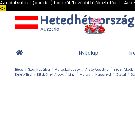
Az oldal sütiket (cookies) használ. További tájékoztatás itt:
Adat
Ok
Ausztria
Nyitólap
Hír
Bécs
Szánkópálya
Városkalauzok
Alsó-Ausztria
Bécsi Alpok
Kelet-Tirol
Kitzbüheli Alpok
Linz
Murau
Nassfeld
Ötztal
Sa
Alpesi út
Ásványok & Kristályok
Barlang
Bob
Csúszda
Esemény
Gleccser
Gyerek t
Múzeum
Óriásroller és mountaincart
Osztrák ételek
Park és kert
Túra
Vár és kastély
Világörökség
Vízesés
Zöldturista