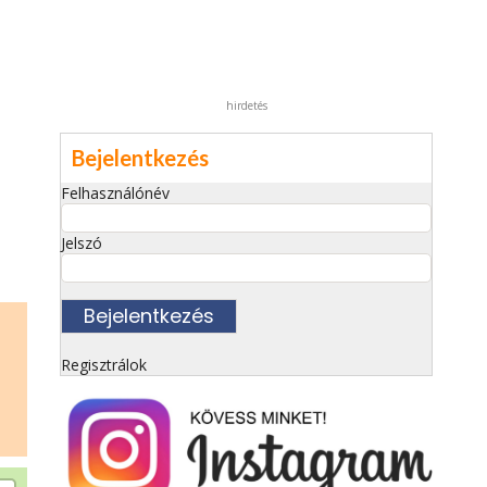
hirdetés
Bejelentkezés
Felhasználónév
Jelszó
Regisztrálok