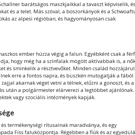
Schallner barátságos maszkjaikkal a tavaszt képviselik, é
at és a telet. Más szóval, a boszorkányok és a Schwoaftu
zokás az alpesi régióban, és hagyományosan csak
aszkos ember húzza végig a falun. Egyébként csak a férf
dja, hogy még ha a színfalak mögött aktívabbak is, a nő
t és sminkelik a résztvevőket. Minden család hozzájárul
lnek erre a fontos napra, és büszkén mutogatják a fából
ajjal akarnak véget vetni a télnek, elűzni a gonoszt, és a
ás után a polgármester elárverezi a legtöbbet ajánlónak.
ektek vagy szociális intézmények kapják.
ksége
zi és termékenységi rítusainak maradványa, és egy
pada Fiss faluközpontja. Régebben a fiúk és az egyedülá