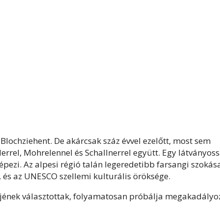
 Blochziehent. De akárcsak száz évvel ezelőtt, most sem
rel, Mohrelennel és Schallnerrel együtt. Egy látványoss
elképezi. Az alpesi régió talán legeredetibb farsangi szokás
, és az UNESCO szellemi kulturális öröksége.
lőjének választottak, folyamatosan próbálja megakadályo