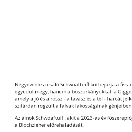
Négyévente a csaló Schwoaftuifl körbejárja a fiss-i
egyedül megy, hanem a boszorkányokkal, a Giggeler
amely a jó és a rossz - a tavasz és a tél - harcát j
szilárdan rögzült a falvak lakosságának génjeiben
Az álnok Schwoaftuifl, akit a 2023-as év főszerep
a Blochzieher előrehaladását.