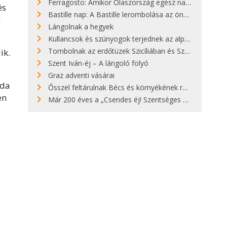
Ferragosto: Amikor Olaszország egész nap nyaral
és
Bastille nap: A Bastille lerombolása az önkényuralom végét jelentette
a
Lángolnak a hegyek
Kullancsok és szúnyogok terjednek az alpesi legelőkön
Tombolnak az erdőtüzek Szicíliában és Szardínián
ik.
Szent Iván-éj – A lángoló folyó
Graz adventi vásárai
ada
Ősszel feltárulnak Bécs és környékének rendkívüli építészeti kincsei
en
Már 200 éves a „Csendes éj! Szentséges éj!”