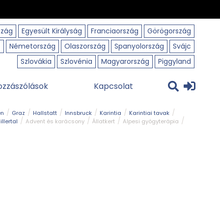
szág
Egyesült Királyság
Franciaország
Görögország
o
Németország
Olaszország
Spanyolország
Svájc
Szlovákia
Szlovénia
Magyarország
Piggyland
ozzászólások
Kapcsolat
en
Graz
Hallstatt
Innsbruck
Karintia
Karintiai tavak
illertal
Advent és karácsony
Állatkert
Alpesi gyógyterápia
park
Kerékpár
Kilátó
Korcsolyapálya
Magyar kapcsolat
avak
Tél
Téli túrázás
Templom és kolostor
Természeti park