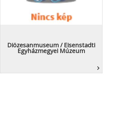
Diözesanmuseum / Eisenstadti
Egyházmegyei Múzeum
navigate_next