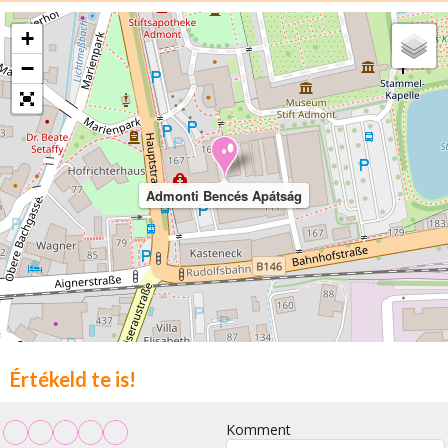
+
−
Admonti Bencés Apátság
Értékeld te is!
Komment