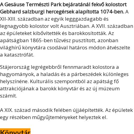
A Gesäuse Természti Park bejáratánál fekvő kolostort
Gebhard salzburgi hercegérsek alapította 1074-ben.
A
XII-XIII. században az egyik legggazdagabb és
legnagyobb kolostor volt Ausztriában. A XVII. században
az épületeket kibővítették és barokkosították. Az
apátságban 1865-ben tűzvész pusztított, azonban
világhírű könyvtára csodával határos módon átvészelte
a katasztrófát.
Stájerország legrégebbről fennmaradt kolostora a
hagyományok, a haladás és a párbeszédek különleges
helyszínéne. Kulturális szempontból az apátság fő
attrakciójának a barokk könyvtár és az új múzeum
számít.
A XIX. század második felében újjáépítették. Az épületek
egy részében műgyűjteményeket helyeztek el.
Könyvtár