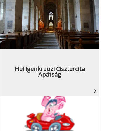
Heiligenkreuzi Cisztercita
Apátság
navigate_next