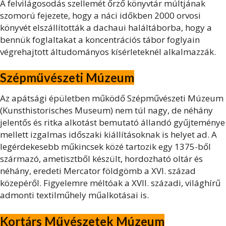
A felvilágosodás szellemét őrző könyvtár múltjának
szomorú fejezete, hogy a náci időkben 2000 orvosi
könyvét elszállították a dachaui haláltáborba, hogy a
bennük foglaltakat a koncentrációs tábor foglyain
végrehajtott áltudományos kísérleteknél alkalmazzák.
Szépművészeti Múzeum
Az apátsági épületben működő Szépművészeti Múzeum
(Kunsthistorisches Museum) nem túl nagy, de néhány
jelentős és ritka alkotást bemutató állandó gyűjteménye
mellett izgalmas időszaki kiállításoknak is helyet ad. A
legérdekesebb műkincsek közé tartozik egy 1375-ből
származó, ametisztből készült, hordozható oltár és
néhány, eredeti Mercator földgömb a XVI. század
közepéről. Figyelemre méltóak a XVII. századi, világhírű
admonti textilműhely műalkotásai is.
Kortárs Művészetek Múzeum