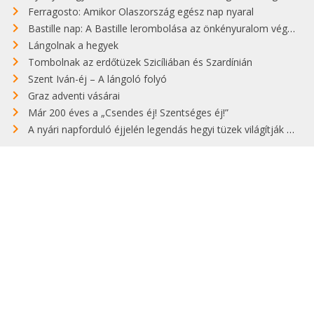
Ferragosto: Amikor Olaszország egész nap nyaral
Bastille nap: A Bastille lerombolása az önkényuralom végét jelentette
Lángolnak a hegyek
Tombolnak az erdőtüzek Szicíliában és Szardínián
Szent Iván-éj – A lángoló folyó
Graz adventi vásárai
Már 200 éves a „Csendes éj! Szentséges éj!”
A nyári napforduló éjjelén legendás hegyi tüzek világítják meg Zugspitzét