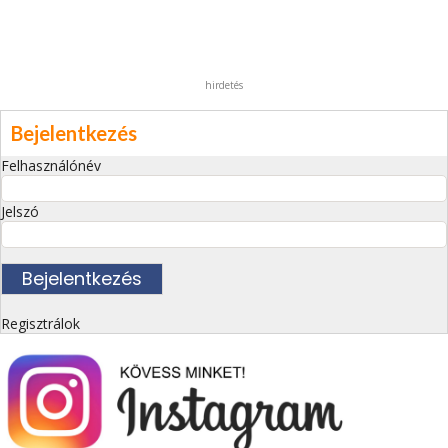
hirdetés
Bejelentkezés
Felhasználónév
Jelszó
Regisztrálok