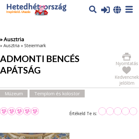
Az oldal sütiket (cookies) használ. További tájékoztatás itt:
Adatvédelmi tájékoztató
Ok
» Ausztria
»
Ausztria
»
Steiermark
ADMONTI BENCÉS
Nyomtatás
APÁTSÁG
Kedvencnek
jelölöm
Múzeum
Templom és kolostor
Értékeld Te is: