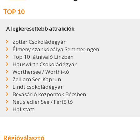
TOP 10
A legkeresettebb attrakciók
Zotter Csokoládégyár
Élmény szánkópálya Semmeringen
Top 10 látnivaló Linzben
Hauswirth Csokoládégyár
Wörthersee / Wörthi-tó
Zell am See-Kaprun
Lindt csokoládégyár
Bevásárló központok Bécsben
Neusiedler See / Fertő tó
Hallstatt
Régióválasztó