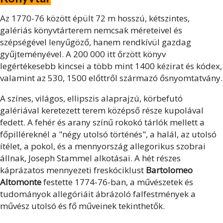
Az 1770-76 között épült 72 m hosszú, kétszintes,
galériás könyvtárterem nemcsak méreteivel és
szépségével lenyűgöző, hanem rendkívül gazdag
gyűjteményével. A 200 000 itt őrzött könyv
legértékesebb kincsei a több mint 1400 kézirat és kódex,
valamint az 530, 1500 előttről származó ősnyomtatvány.
A színes, világos, ellipszis alaprajzú, körbefutó
galériával keretezett terem középső része kupolával
fedett. A fehér és arany színű rokokó tárlók mellett a
főpilléreknél a "négy utolsó történés", a halál, az utolsó
ítélet, a pokol, és a mennyország allegorikus szobrai
állnak, Joseph Stammel alkotásai. A hét részes
káprázatos mennyezeti freskóciklust
Bartolomeo
Altomonte
festette 1774-76-ban, a művészetek és
tudományok allegóriáit ábrázoló falfestmények a
művész utolsó és fő műveinek tekinthetők.