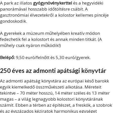
A park az illatos
gyógynövénykerttel
és a hegyvidéki
panorámával hosszabb időtöltésre csábít. A
gasztronómiai élvezetekről a kolostor kellemes pincéje
gondoskodik.
A gyerekek a múzeum műhelyében kreatív módon
fedezhetik fel a kolostort és annak minden titkát. (A
műhely csak nyáron működik!)
Belépő:
9,50 euró/felnőtt és 5,30 euró/gyerek.
250 éves az admonti apátsági könyvtár
Az admonti apátság könyvtára az európai késő barokk
egyik kiemelkedő összművészeti alkotása. Méreteit
tekintve – 70 méter hosszú, 14 méter széles és 13 méter
magas – a világ legnagyobb kolostori könyvtárának
számít. Ebben a térben az építészet, a freskók, a szobrok
és az évszázados kéziratok harmonikus egységet