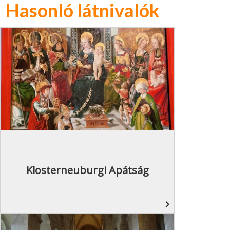
Hasonló látnivalók
Klosterneuburgi Apátság
navigate_next