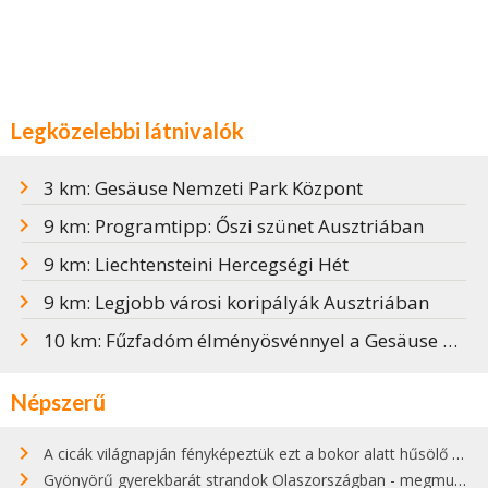
Legközelebbi látnivalók
3 km: Gesäuse Nemzeti Park Központ
9 km: Programtipp: Őszi szünet Ausztriában
9 km: Liechtensteini Hercegségi Hét
9 km: Legjobb városi koripályák Ausztriában
10 km: Fűzfadóm élményösvénnyel a Gesäuse Nemzeti Parkban
Népszerű
A cicák világnapján fényképeztük ezt a bokor alatt hűsölő cicát Kisorosziban
Gyönyörű gyerekbarát strandok Olaszországban - megmutatjuk a 15 legjobbat