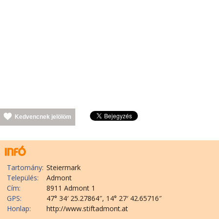
Kedvencnek jelölöm
Tartomány:
Steiermark
Település:
Admont
Cím:
8911 Admont 1
GPS:
47° 34′ 25.27864″, 14° 27′ 42.65716″
Honlap:
http://www.stiftadmont.at