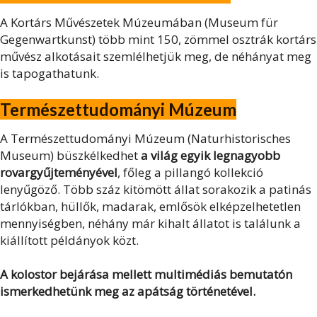
A Kortárs Művészetek Múzeumában (Museum für
Gegenwartkunst) több mint 150, zömmel osztrák kortárs
művész alkotásait szemlélhetjük meg, de néhányat meg
is tapogathatunk.
Természettudományi Múzeum
A Természettudományi Múzeum (Naturhistorisches
Museum) büszkélkedhet
a világ egyik legnagyobb
rovargyűjteményével
, főleg a pillangó kollekció
lenyűgöző. Több száz kitömött állat sorakozik a patinás
tárlókban, hüllők, madarak, emlősök elképzelhetetlen
mennyiségben, néhány már kihalt állatot is találunk a
kiállított példányok közt.
A kolostor bejárása mellett multimédiás bemutatón
ismerkedhetünk meg az apátság történetével.