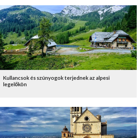
Kullancsok és szúnyogok terjednek az alpesi
legelőkön