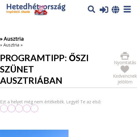
Az oldal sütiket (cookies) használ. További tájékoztatás itt:
Adatvédelmi tájékoztató
Ok
» Ausztria
»
Ausztria
»
PROGRAMTIPP: ŐSZI
Nyomtatás
SZÜNET
Kedvencnek
AUSZTRIÁBAN
jelölöm
Ezt a helyet még nem értékelték. Legyél Te az első: