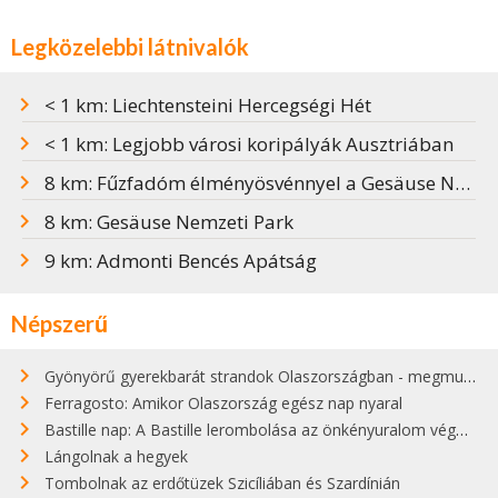
Legközelebbi látnivalók
< 1 km: Liechtensteini Hercegségi Hét
< 1 km: Legjobb városi koripályák Ausztriában
8 km: Fűzfadóm élményösvénnyel a Gesäuse Nemzeti Parkban
8 km: Gesäuse Nemzeti Park
9 km: Admonti Bencés Apátság
Népszerű
Gyönyörű gyerekbarát strandok Olaszországban - megmutatjuk a 15 legjobbat
Ferragosto: Amikor Olaszország egész nap nyaral
Bastille nap: A Bastille lerombolása az önkényuralom végét jelentette
Lángolnak a hegyek
Tombolnak az erdőtüzek Szicíliában és Szardínián