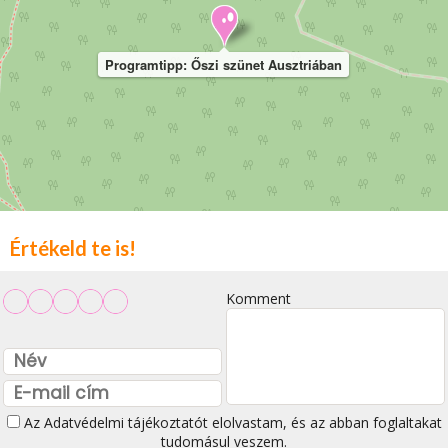
Programtipp: Őszi szünet Ausztriában
Értékeld te is!
Komment
Az
Adatvédelmi tájékoztatót
elolvastam, és az abban foglaltakat
tudomásul veszem.