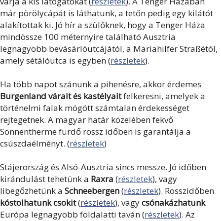
várja a kis látogatókat (
részletek
). A Tenger Házában
már pörölycápát is láthatunk, a tetőn pedig egy kilátót
alakítottak ki. Jó hír a szülőknek, hogy a Tenger Háza
mindössze 100 méternyire található Ausztria
legnagyobb bevásárlóutcájától, a Mariahilfer Straßétól,
amely sétálóutca is egyben (
részletek
).
Ha több napot szánunk a pihenésre, akkor érdemes
Burgenland várait és kastélyait
felkeresni, amelyek a
történelmi falak mögött számtalan érdekességet
rejtegetnek. A magyar határ közelében fekvő
Sonnentherme fürdő rossz időben is garantálja a
csúszdaélményt. (
részletek
)
Stájerország és Alsó-Ausztria sincs messze. Jó időben
kirándulást tehetünk a
Raxra
(
részletek
), vagy
libegőzhetünk a
Schneebergen
(
részletek
). Rosszidőben
kóstolhatunk csokit
(
részletek
), vagy
csónakázhatunk
Európa legnagyobb földalatti taván (
részletek
). Az