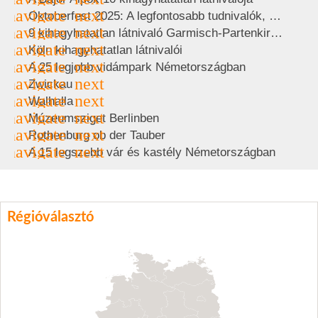
Oktoberfest 2025: A legfontosabb tudnivalók, sörök, árak
9 kihagyhatatlan látnivaló Garmisch-Partenkirchenben
Köln kihagyhatatlan látnivalói
A 25 legjobb vidámpark Németországban
Zwickau
Walhalla
Múzeumsziget Berlinben
Rothenburg ob der Tauber
A 15 legszebb vár és kastély Németországban
Régióválasztó