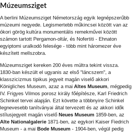
Múzeumsziget
A berlini Múzeumsziget Németország egyik legnépszerűbb
múzeumi negyede. Legismertebb műkincsei között van az
ókori görög kultúra monumentális remekművei között
számon tartott Pergamon-oltár, és Nofertiti - Ehnaton
egyiptomi uralkodó felesége - több mint háromezer éve
készített mellszobra.
Múzeumsziget kereken 200 éves múltra tekint vissza.
1830-ban készült el ugyanis az első "láncszem", a
klasszicizmus tipikus jegyeit magán viselő akkori
Königliches Museum, azaz a mai
Altes Museum
, mégpedig
IV. Frigyes Vilmos porosz király főépítésze, Karl Friedrich
Schinkel tervei alapján. Ezt követte a többnyire Schinkel
legnevesebb tanítványai által tervezett és az akkori idők
stílusjegyeit magán viselő
Neues Museum
1859-ben, az
Alte Nationalgalerie
1871-ben, az egykori Kaiser Fiedrich
Museum - a mai
Bode Museum
- 1904-ben, végül pedig