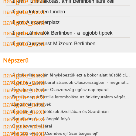
1 km: Tíz műalkotás, amit Berlinben látni kell
1 km: Unter den Linden
1 km: Alexanderplatz
1 km: Látnivalók Berlinben - a legjobb tippek
1 km: Currywurst Múzeum Berlinben
Népszerű
A cicák világnapján fényképeztük ezt a bokor alatt hűsölő cicát Kisorosziban
Gyönyörű gyerekbarát strandok Olaszországban - megmutatjuk a 15 legjobbat
Ferragosto: Amikor Olaszország egész nap nyaral
Bastille nap: A Bastille lerombolása az önkényuralom végét jelentette
Lángolnak a hegyek
Tombolnak az erdőtüzek Szicíliában és Szardínián
Szent Iván-éj – A lángoló folyó
Graz adventi vásárai
Már 200 éves a „Csendes éj! Szentséges éj!”