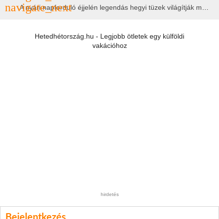
A nyári napforduló éjjelén legendás hegyi tüzek világítják meg Zugspitzét
Hetedhétország.hu - Legjobb ötletek egy külföldi
vakációhoz
hirdetés
Bejelentkezés