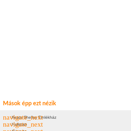
Mások épp ezt nézik
Keats-Shelley Emlékház
Hallstatt