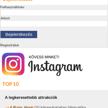
Felhasználónév
Jelszó
Regisztrálok
TOP 10
A legkeresettebb attrakciók
A Bajor Alpok 10 kihagyhatatlan látnivalója