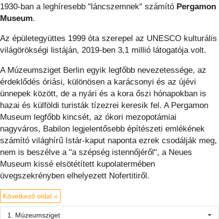
1930-ban a leghíresebb "láncszemnek" számító
Pergamon
Museum
.
Az épületegyüttes 1999 óta szerepel az UNESCO kulturális
világörökségi listáján, 2019-ben 3,1 millió látogatója volt.
A Múzeumsziget Berlin egyik legfőbb nevezetessége, az
érdeklődés óriási, különösen a karácsonyi és az újévi
ünnepek között, de a nyári és a kora őszi hónapokban is
hazai és külföldi turisták tízezrei keresik fel. A Pergamon
Museum legfőbb kincsét, az ókori mezopotámiai
nagyváros, Babilon legjelentősebb építészeti emlékének
számító világhírű Istár-kaput naponta ezrek csodálják meg,
nem is beszélve a "a szépség istennőjéről", a Neues
Museum kissé elsötétített kupolatermében
üvegszekrényben elhelyezett Nofertitiről.
Következő oldal »
1. Múzeumsziget