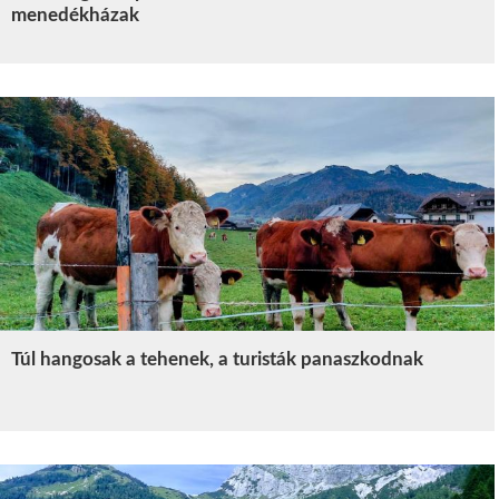
menedékházak
Túl hangosak a tehenek, a turisták panaszkodnak