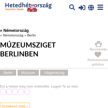
Az oldal sütiket (cookies) használ. További tájékoztatás itt:
Adatvédelmi
tájékoztató
Ok
» Németország
»
Németország
»
Berlin
MÚZEUMSZIGET
Nyomtatás
BERLINBEN
Kedvencnek
jelölöm
Berlin
Múzeum
Világörökség
Ezt a helyet még nem értékelték. Legyél Te az első:
Következő oldal »