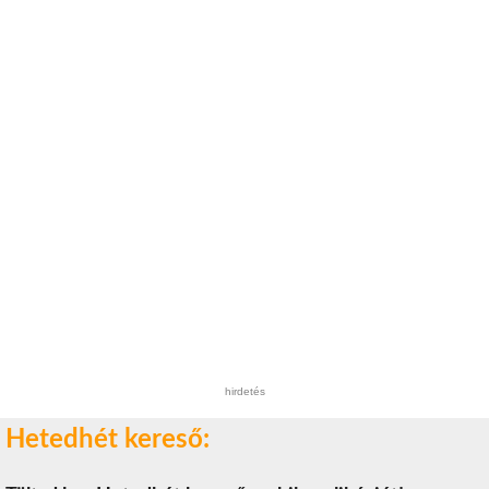
hirdetés
Hetedhét kereső: