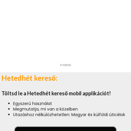
hirdetés
Hetedhét kereső:
Töltsd le a Hetedhét kereső mobil applikációt!
Egyszerű használat
Megmutatja, mi van a közelben
Utazáshoz nélkülözhetetlen: Magyar és külföldi úticélok