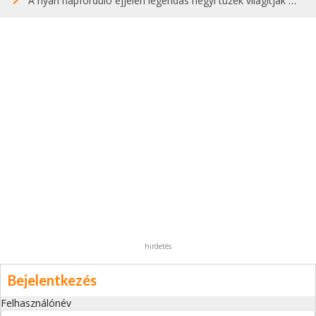
A nyári napforduló éjjelén legendás hegyi tüzek világítják meg Zugspitzét
hirdetés
Bejelentkezés
Felhasználónév