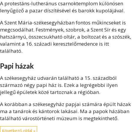
A protestáns-lutheránus csarnoktemplom különösen
lenyűgöző a pazar díszítésével és barokk kupolájával.
A Szent Mária-székesegyházban fontos műkincseket is
megcsodálhat. Festmények, szobrok, a Szent Sír és egy
hatszárnyú, összecsukható oltár, a boltozat és a szószék,
valamint a 16. századi keresztelőmedence is itt
található.
Papi házak
A székesegyház udvarán található a 15. századból
származó négy papi ház is. Ezek a legrégebbi ilyen
jellegű épületek közé tartoznak a régióban.
A korábban a székesegyház papjai számára épült házak
ma a tanárok és kántorok lakásai. Ma a papok házában
található várostörténeti múzeum is megtekinthető.
Következő oldal »