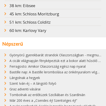
38 km: Eibsee
45 km: Schloss Moritzburg
51 km: Schloss Colditz
60 km: Karlovy Vary
Népszerű
Gyönyörű gyerekbarát strandok Olaszországban - megmutatjuk a 15 legjobbat
A cicák világnapján fényképeztük ezt a bokor alatt hűsölő cicát Kisorosziban
Ferragosto: Amikor Olaszország egész nap nyaral
Bastille nap: A Bastille lerombolása az önkényuralom végét jelentette
Lángolnak a hegyek
Szent Iván-éj – A lángoló folyó
Graz adventi vásárai
Tombolnak az erdőtüzek Szicíliában és Szardínián
Már 200 éves a „Csendes éj! Szentséges éj!”