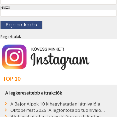
Jelszó
Regisztrálok
TOP 10
A legkeresettebb attrakciók
A Bajor Alpok 10 kihagyhatatlan látnivalója
Oktoberfest 2025: A legfontosabb tudnivalók, sörök, árak
9 kihagyhatatlan látnivaló Garmisch-Partenkirchenben