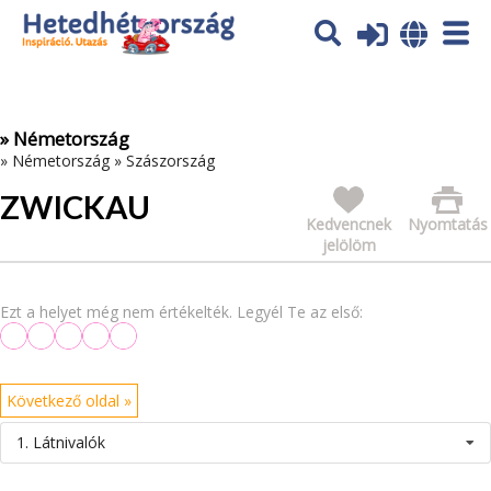
Az oldal sütiket (cookies) használ. További tájékoztatás itt:
Adatvédelmi tájékoztató
Ok
» Németország
»
Németország
»
Szászország
ZWICKAU
Kedvencnek
Nyomtatás
jelölöm
Ezt a helyet még nem értékelték. Legyél Te az első:
Következő oldal »
1. Látnivalók