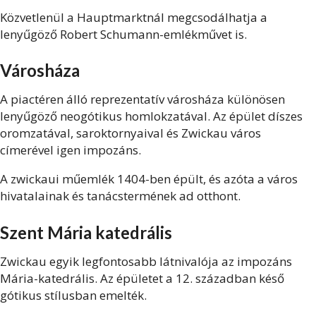
Közvetlenül a Hauptmarktnál megcsodálhatja a
lenyűgöző Robert Schumann-emlékművet is.
Városháza
A piactéren álló reprezentatív városháza különösen
lenyűgöző neogótikus homlokzatával. Az épület díszes
oromzatával, saroktornyaival és Zwickau város
címerével igen impozáns.
A zwickaui műemlék 1404-ben épült, és azóta a város
hivatalainak és tanácstermének ad otthont.
Szent Mária katedrális
Zwickau egyik legfontosabb látnivalója az impozáns
Mária-katedrális. Az épületet a 12. században késő
gótikus stílusban emelték.