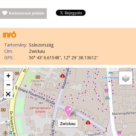
Kedvencnek jelölöm
Tartomány:
Szászország
Cím:
Zwickau
GPS:
50° 43′ 6.61548″, 12° 29′ 38.13612″
+
−
Zwickau