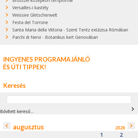
Brüsszel középkori templomai
Versailles-i kastély
Weissee Gletscherwelt
Festa del Torrone
Santa Maria della Vittoria - Szent Teréz extázisa Rómában
Parchi di Nervi - Botanikus kert Genovában
INGYENES PROGRAMAJÁNLÓ
ÉS ÚTI TIPPEK!
Keresés
navigate_next
Bővített kereső…
navigate_before
navigate_next
augusztus
2026
1
2