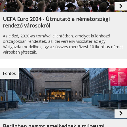
navigate_next
UEFA Euro 2024 - Útmutató a németországi
rendező városokról
Az előző, 2020-as tornával ellentétben, amelyet különböző
országokban rendeztek, az idei verseny visszatér az egy
házigazda modellhez, így az összes mérkőzést 10 ikonikus német
városban játsszák.
Fontos
navigate_next
Berlinben nagyot emelkednek a múzeumi