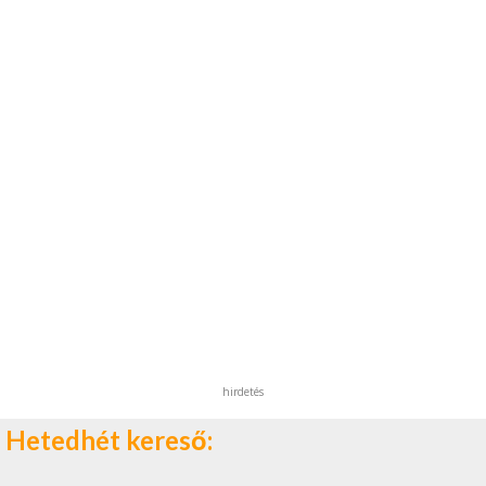
hirdetés
Hetedhét kereső: