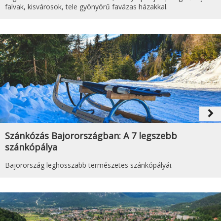
falvak, kisvárosok, tele gyönyörű favázas házakkal.
navigate_next
Szánkózás Bajorországban: A 7 legszebb
szánkópálya
Bajorország leghosszabb természetes szánkópályái.