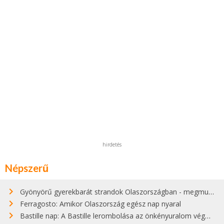
hirdetés
Népszerű
Gyönyörű gyerekbarát strandok Olaszországban - megmutatjuk a 15 legjobbat
Ferragosto: Amikor Olaszország egész nap nyaral
Bastille nap: A Bastille lerombolása az önkényuralom végét jelentette