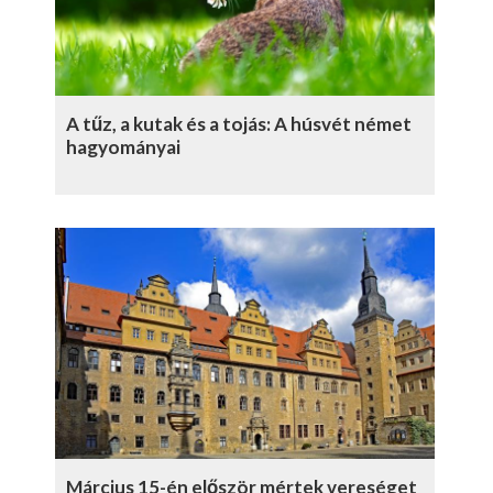
A tűz, a kutak és a tojás: A húsvét német
hagyományai
Március 15-én először mértek vereséget