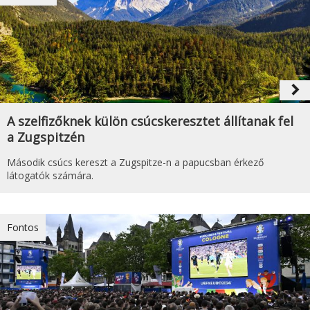
navigate_next
A szelfizőknek külön csúcskeresztet állítanak fel
a Zugspitzén
Második csúcs kereszt a Zugspitze-n a papucsban érkező
látogatók számára.
Fontos