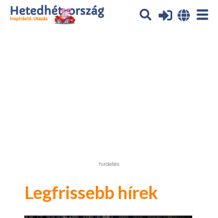
Az oldal sütiket (cookies) használ. További tájékoztatás itt:
Adatvédelmi tájékoztató
Ok
hirdetés
Legfrissebb hírek