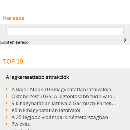
Keresés
navigate_next
Bővített kereső…
TOP 10
A legkeresettebb attrakciók
A Bajor Alpok 10 kihagyhatatlan látnivalója
Oktoberfest 2025: A legfontosabb tudnivalók, sörök, árak
9 kihagyhatatlan látnivaló Garmisch-Partenkirchenben
Köln kihagyhatatlan látnivalói
A 25 legjobb vidámpark Németországban
Zwickau