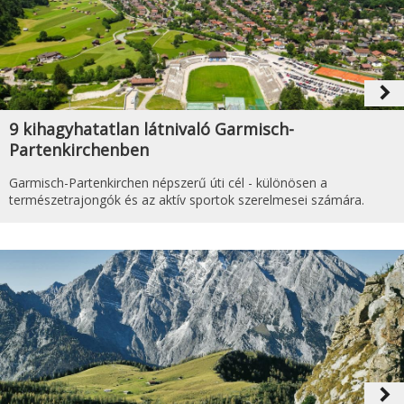
navigate_next
9 kihagyhatatlan látnivaló Garmisch-
Partenkirchenben
Garmisch-Partenkirchen népszerű úti cél - különösen a
természetrajongók és az aktív sportok szerelmesei számára.
navigate_next