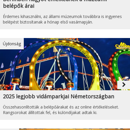
belépők árai
Érdemes kihasználni, az állami múzeumok továbbra is ingyenes
belépést biztosítanak a hónap első vasárnapján.
Újdonság
navigate_next
2025 legjobb vidámparkjai Németországban
Összehasonlították a belépőárakat és az online értékeléseket.
Rangsorokat állítottak fel, és különdíjakat adtak ki.