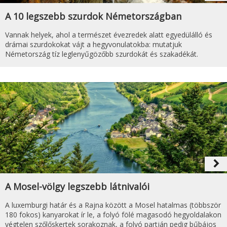
A 10 legszebb szurdok Németországban
Vannak helyek, ahol a természet évezredek alatt egyedülálló és
drámai szurdokokat vájt a hegyvonulatokba: mutatjuk
Németország tíz leglenyűgözőbb szurdokát és szakadékát.
navigate_next
A Mosel-völgy legszebb látnivalói
A luxemburgi határ és a Rajna között a Mosel hatalmas (többször
180 fokos) kanyarokat ír le, a folyó fölé magasodó hegyoldalakon
végtelen szőlőskertek sorakoznak, a folyó partján pedig bűbájos