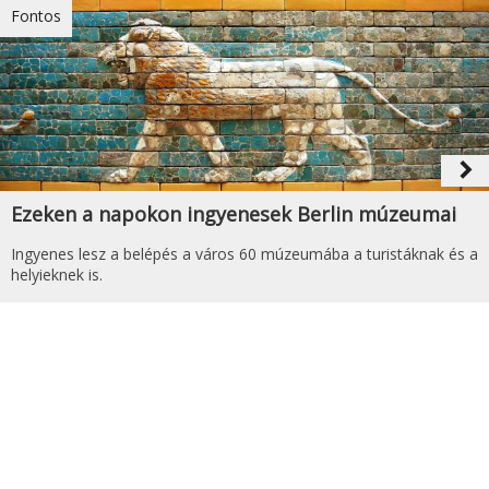
Fontos
navigate_next
Ezeken a napokon ingyenesek Berlin múzeumai
Ingyenes lesz a belépés a város 60 múzeumába a turistáknak és a
helyieknek is.