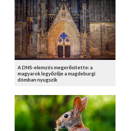
A DNS-elemzés megerősítette: a
magyarok legyőzője a magdeburgi
dómban nyugszik