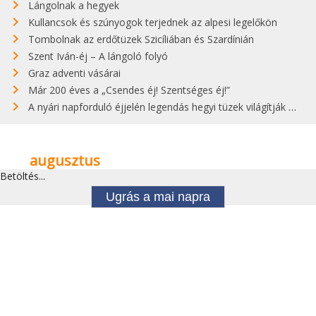
Lángolnak a hegyek
Kullancsok és szúnyogok terjednek az alpesi legelőkön
Tombolnak az erdőtüzek Szicíliában és Szardínián
Szent Iván-éj – A lángoló folyó
Graz adventi vásárai
Már 200 éves a „Csendes éj! Szentséges éj!”
A nyári napforduló éjjelén legendás hegyi tüzek világítják meg Zugspitzét
augusztus
Betöltés...
Ugrás a mai napra