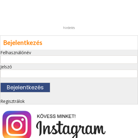
hirdetés
Bejelentkezés
Felhasználónév
Jelszó
Regisztrálok