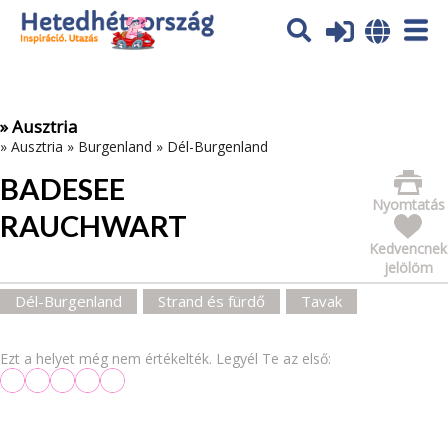
Az oldal sütiket (cookies) használ. További tájékoztatás itt:
Adatvédelmi tájékoztató
Ok
» Ausztria
»
Ausztria
»
Burgenland
»
Dél-Burgenland
BADESEE
Nyomtatás
RAUCHWART
Kedvencnek
jelölöm
Dél-Burgenland
Strand és fürdő
Tavak
Ezt a helyet még nem értékelték. Legyél Te az első: