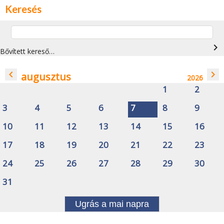
Keresés
navigate_next
Bővített kereső…
navigate_before
navigate_next
augusztus
2026
1
2
3
4
5
6
7
8
9
10
11
12
13
14
15
16
17
18
19
20
21
22
23
24
25
26
27
28
29
30
31
Ugrás a mai napra