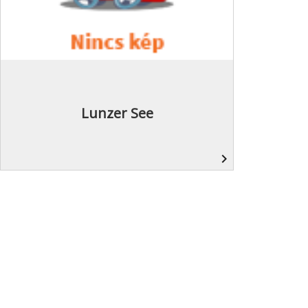
Lunzer See
navigate_next