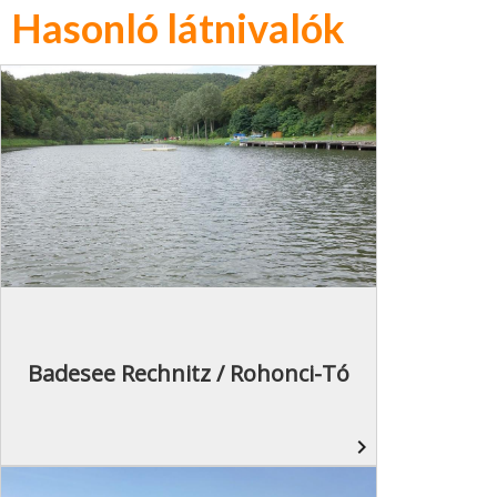
Hasonló látnivalók
Badesee Rechnitz / Rohonci-Tó
navigate_next