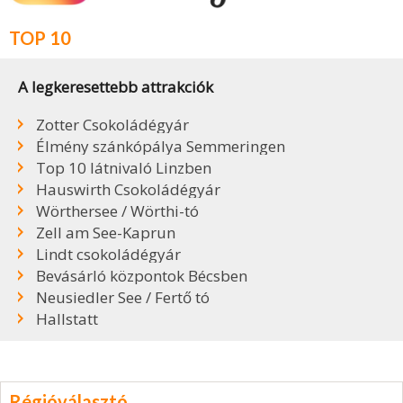
TOP 10
A legkeresettebb attrakciók
Zotter Csokoládégyár
Élmény szánkópálya Semmeringen
Top 10 látnivaló Linzben
Hauswirth Csokoládégyár
Wörthersee / Wörthi-tó
Zell am See-Kaprun
Lindt csokoládégyár
Bevásárló központok Bécsben
Neusiedler See / Fertő tó
Hallstatt
Régióválasztó