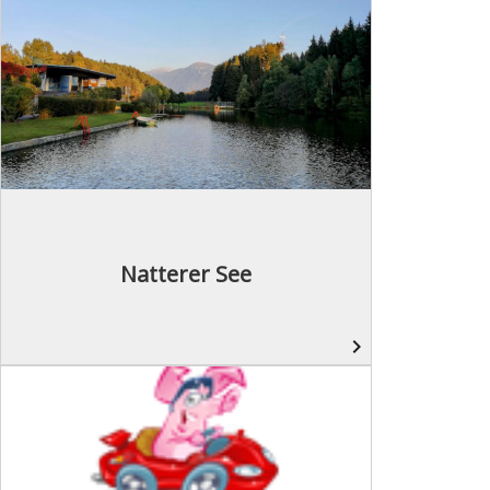
Natterer See
navigate_next