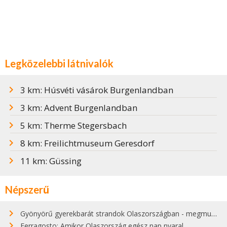
Legközelebbi látnivalók
3 km: Húsvéti vásárok Burgenlandban
3 km: Advent Burgenlandban
5 km: Therme Stegersbach
8 km: Freilichtmuseum Geresdorf
11 km: Güssing
Népszerű
Gyönyörű gyerekbarát strandok Olaszországban - megmutatjuk a 15 legjobbat
Ferragosto: Amikor Olaszország egész nap nyaral