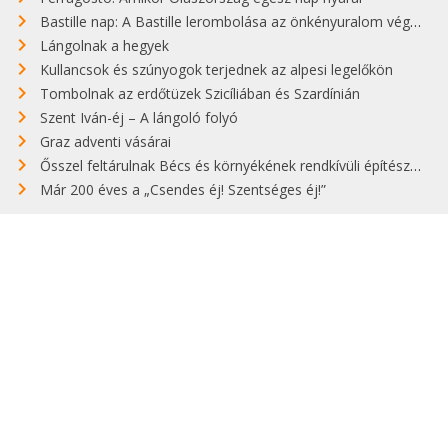
Bastille nap: A Bastille lerombolása az önkényuralom végét jelentette
Lángolnak a hegyek
Kullancsok és szúnyogok terjednek az alpesi legelőkön
Tombolnak az erdőtüzek Szicíliában és Szardínián
Szent Iván-éj – A lángoló folyó
Graz adventi vásárai
Ősszel feltárulnak Bécs és környékének rendkívüli építészeti kincsei
Már 200 éves a „Csendes éj! Szentséges éj!”