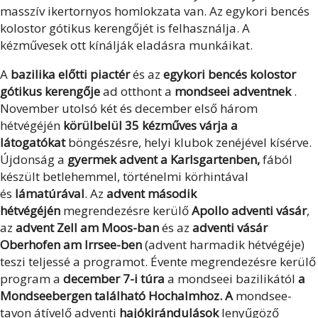
masszív ikertornyos homlokzata van. Az egykori bencés
kolostor gótikus kerengőjét is felhasználja. A
kézművesek ott kínálják eladásra munkáikat.
A
bazilika előtti piactér
és az
egykori bencés kolostor
gótikus kerengője
ad otthont a
mondseei adventnek
.
November utolsó két és december első három
hétvégéjén
körülbelül 35 kézműves várja a
látogatókat
böngészésre, helyi klubok zenéjével kísérve.
Újdonság a
gyermek advent a Karlsgartenben,
fából
készült betlehemmel, történelmi körhintával
és
lámatúrával
. Az
advent második
hétvégéjén
megrendezésre kerülő
Apollo adventi vásár
,
az
advent Zell am Moos-ban
és az
adventi vásár
Oberhofen am Irrsee-ben
(advent harmadik hétvégéje)
teszi teljessé a programot. Évente megrendezésre kerülő
program a
december 7-i túra
a mondseei bazilikától
a
Mondseebergen található Hochalmhoz. A
mondsee-
tavon átívelő adventi
hajókirándulások
lenyűgöző