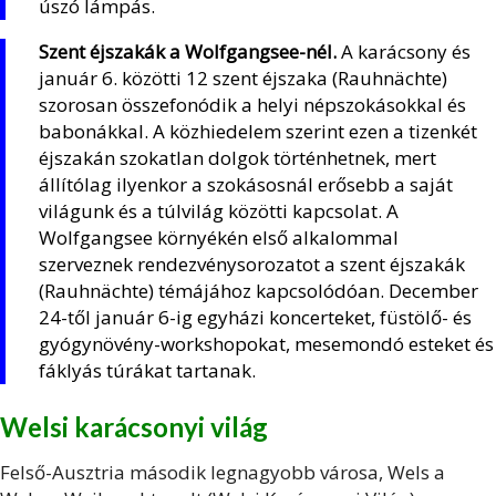
úszó lámpás.
Szent éjszakák a Wolfgangsee-nél.
A karácsony és
január 6. közötti 12 szent éjszaka (Rauhnächte)
szorosan összefonódik a helyi népszokásokkal és
babonákkal. A közhiedelem szerint ezen a tizenkét
éjszakán szokatlan dolgok történhetnek, mert
állítólag ilyenkor a szokásosnál erősebb a saját
világunk és a túlvilág közötti kapcsolat. A
Wolfgangsee környékén első alkalommal
szerveznek rendezvénysorozatot a szent éjszakák
(Rauhnächte) témájához kapcsolódóan. December
24-től január 6-ig egyházi koncerteket, füstölő- és
gyógynövény-workshopokat, mesemondó esteket és
fáklyás túrákat tartanak.
Welsi karácsonyi világ
Felső-Ausztria második legnagyobb városa, Wels a