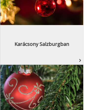
Karácsony Salzburgban
navigate_next