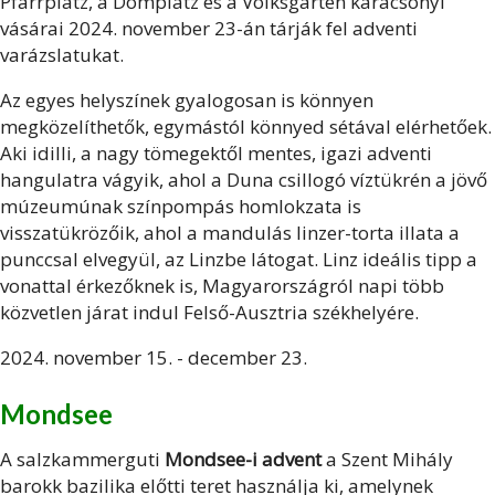
Pfarrplatz, a Domplatz és a Volksgarten karácsonyi
vásárai 2024. november 23-án tárják fel adventi
varázslatukat.
Az egyes helyszínek gyalogosan is könnyen
megközelíthetők, egymástól könnyed sétával elérhetőek.
Aki idilli, a nagy tömegektől mentes, igazi adventi
hangulatra vágyik, ahol a Duna csillogó víztükrén a jövő
múzeumúnak színpompás homlokzata is
visszatükrözőik, ahol a mandulás linzer-torta illata a
punccsal elvegyül, az Linzbe látogat. Linz ideális tipp a
vonattal érkezőknek is, Magyarországról napi több
közvetlen járat indul Felső-Ausztria székhelyére.
2024. november 15. - december 23.
Mondsee
A salzkammerguti
Mondsee-i advent
a Szent Mihály
barokk bazilika előtti teret használja ki, amelynek