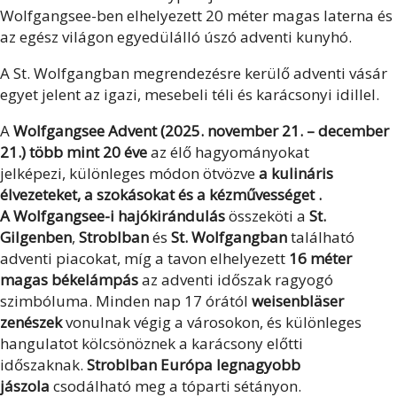
Wolfgangsee-ben elhelyezett 20 méter magas laterna és
az egész világon egyedülálló úszó adventi kunyhó.
A St. Wolfgangban megrendezésre kerülő adventi vásár
egyet jelent az igazi, mesebeli téli és karácsonyi idillel.
A
Wolfgangsee Advent
(2025. november 21. – december
21.)
több mint 20 éve
az
élő hagyományokat
jelképezi,
különleges módon ötvözve
a kulináris
élvezeteket, a szokásokat és a kézművességet .
A
Wolfgangsee-i hajókirándulás
összeköti a
St.
Gilgenben
,
Stroblban
és
St. Wolfgangban
található
adventi piacokat, míg a tavon elhelyezett
16 méter
magas békelámpás
az adventi időszak ragyogó
szimbóluma.
Minden nap 17 órától
weisenbläser
zenészek
vonulnak
végig a városokon, és különleges
hangulatot kölcsönöznek a karácsony előtti
időszaknak.
Stroblban
Európa legnagyobb
jászola
csodálható
meg a tóparti sétányon.