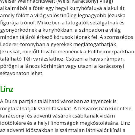
Welser Weihnachtswelt (Welsi Karácsonyi Világ)
alkalmából a főtér egy hegyi kunyhófaluvá alakul át,
amely fölött a világ valószínűleg legnagyobb Jézuska
figurája trónol. Miközben a látogatók sétálgatnak és
gyönyörködnek a kunyhókban, a színpadon a világ
minden tájáról érkező kórusok lépnek fel. A szomszédos
Lederer-toronyban a gyerekek meglátogathatják
Jézuskát, mielőtt továbbmennének a Pollheimerparkban
található Téli varázslathoz. Csúszni a havas rámpán,
pörögni a láncos körhintán vagy utazni a karácsonyi
sétavonaton lehet.
Linz
A Duna partján található városban az ínyencek is
megtalálhatják számításaikat. A belvárosban különféle
karácsonyi és adventi vásárok csábítanak vidám
időtöltésre és a helyi finomságok megkóstolására. Linz
az adventi időszakban is számtalan látnivalót kínál a