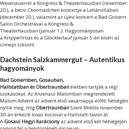
Wesenauerrel
a
Kongress & Theaterhausban
(november
20.),
a bécsi Chormädchen koncertje
a Lehárvillában
(
december 20.), valamint az
újévi koncert a Bad Goisern
Salon Orchestrával
a
Kongress &
Theaterhausban
(január 1.). Hagyományosan
a
Kripperlroas
és a
Glöcklerlauf január 5-én
kíséri az
ünnepi szezont.
Dachstein Salzkammergut – Autentikus
hagyományok
Bad Goisernben
, Gosauban,
Hallstattban
és
Obertraunban
életben tartják a régi
szokásokat.
Az Anzenaui Malomban megrendezett
Malom Advent
az advent első vasárnapja előtti hétvégén
nyílik meg, míg
Obertraunban
Szent
Miklós november
30-án
érkezik lovas kocsival
a Hallstatt-tavon át.
A
Gosaui Hegyi Karácsony
az advent első két hétvégéjén
ragyog fel a helytörténeti múzeum