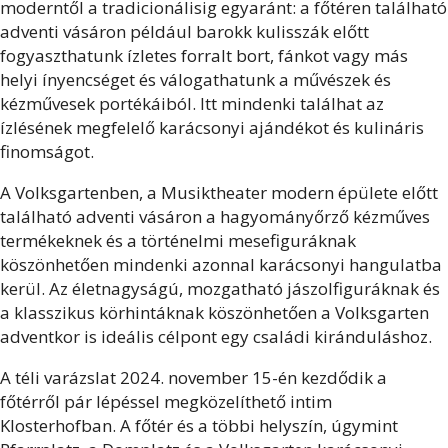
moderntől a tradicionálisig egyaránt: a főtéren található
adventi vásáron például barokk kulisszák előtt
fogyaszthatunk ízletes forralt bort, fánkot vagy más
helyi ínyencséget és válogathatunk a művészek és
kézművesek portékáiból. Itt mindenki találhat az
ízlésének megfelelő karácsonyi ajándékot és kulináris
finomságot.
A Volksgartenben, a Musiktheater modern épülete előtt
található adventi vásáron a hagyományőrző kézműves
termékeknek és a történelmi mesefiguráknak
köszönhetően mindenki azonnal karácsonyi hangulatba
kerül. Az életnagyságú, mozgatható jászolfiguráknak és
a klasszikus körhintáknak köszönhetően a Volksgarten
adventkor is ideális célpont egy családi kiránduláshoz.
A téli varázslat 2024. november 15-én kezdődik a
főtérről pár lépéssel megközelíthető intim
Klosterhofban. A főtér és a többi helyszín, úgymint