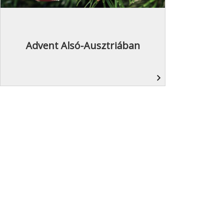
Advent Alsó-Ausztriában
navigate_next