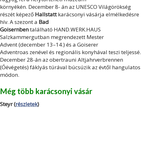
környékén.
December 8-
án az
UNESCO Világörökség
részét képező
Hallstatt
karácsonyi vásárja
elmélkedésre
hív. A szezont a
Bad
Goisernben
található
HAND.WERK.HAUS
Salzkammergutban megrendezett Mester
Advent
(december 13–14.) és a
Goiserer
Adventroas
zenével és regionális konyhával teszi teljessé.
December 28-án az
obertrauni Altjahrverbrennen
(Óévégetés)
fáklyás túrával búcsúzik az évtől hangulatos
módon.
Még több karácsonyi vásár
Steyr (
részletek
)