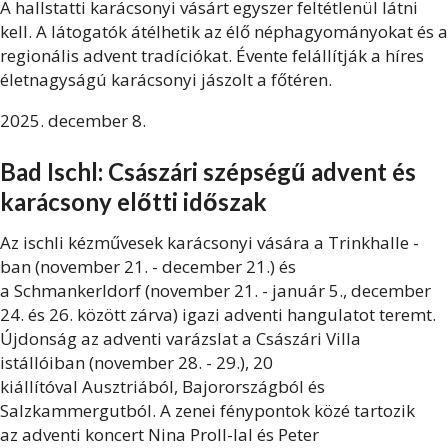
A hallstatti karácsonyi vásárt egyszer feltétlenül látni
kell. A látogatók átélhetik az élő néphagyományokat és a
regionális advent tradíciókat. Évente felállítják a híres
életnagyságú karácsonyi jászolt a főtéren.
2025. december 8.
Bad Ischl: Császári szépségű advent és
karácsony előtti időszak
Az
ischli kézművesek karácsonyi vására
a
Trinkhalle
-
ban (november 21. - december 21.) és
a
Schmankerldorf
(november 21. - január 5., december
24. és 26. között zárva) igazi adventi hangulatot teremt.
Újdonság az
adventi varázslat a Császári Villa
istállóiban (november 28. - 29.)
,
20
kiállítóval
Ausztriából, Bajorországból és
Salzkammergutból. A zenei fénypontok közé tartozik
az
adventi koncert Nina Proll-lal és Peter