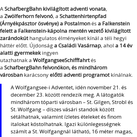
A
SchafbergBahn kivilágított adventi vonata
,
a
Zwölferhorn felvonó
, a
Schattenhirtenpfad
(Árnyékpásztor ösvénye) a Postalmon
és
a Falkenstein
felett a Falkenstein-kápolna mentén vezető kivilágított
zarándokút
hangulatos élményeket kínál a téli hegyi
háttér előtt. Újdonság
a Családi Vasárnap
, ahol
a 14 év
alatti gyermekek
ingyen
utazhatnak
a
WolfgangseeSchifffahrt
és
a
SchafbergBahn felvonókon, és
mindhárom
városban
karácsony
előtti adventi programot
kínálnak.
A Wolfgangsee-i Adventet, idén november 21. és
december 23. között rendezik meg. A látogatók
mindhárom tóparti városban – St. Gilgen, Strobl és
St. Wolfgang – díszes vásári standok között
sétálhatnak, valamint ízletes ételeket és finom
italokat kóstolhatnak. Igazi különlegességnek
számít a St. Wolfgangnál látható, 16 méter magas,