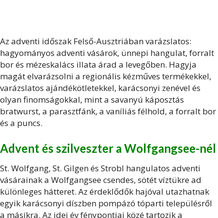
Az adventi időszak Felső-Ausztriában varázslatos:
hagyományos adventi vásárok, ünnepi hangulat, forralt
bor és mézeskalács illata árad a levegőben. Hagyja
magát elvarázsolni a regionális kézműves termékekkel,
varázslatos ajándékötletekkel, karácsonyi zenével és
olyan finomságokkal, mint a savanyú káposztás
bratwurst, a parasztfánk, a vaníliás félhold, a forralt bor
és a puncs.
Advent és szilveszter a Wolfgangsee-nél
St. Wolfgang, St. Gilgen és Strobl hangulatos adventi
vásárainak a Wolfgangsee csendes, sötét víztükre ad
különleges hátteret. Az érdeklődők hajóval utazhatnak
egyik karácsonyi díszben pompázó tóparti településről
a másikra. Az idei év fénypontjai közé tartozik a