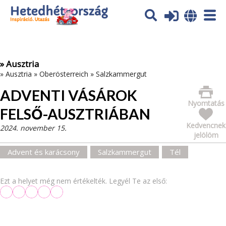
Az oldal sütiket (cookies) használ. További tájékoztatás itt:
Adatvédelmi tájékoztató
Ok
» Ausztria
»
Ausztria
»
Oberösterreich
»
Salzkammergut
ADVENTI VÁSÁROK
Nyomtatás
FELSŐ-AUSZTRIÁBAN
Kedvencnek
2024. november 15.
jelölöm
Advent és karácsony
Salzkammergut
Tél
Ezt a helyet még nem értékelték. Legyél Te az első: