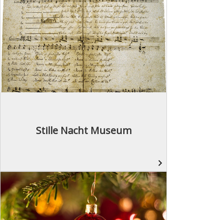
Stille Nacht Museum
navigate_next