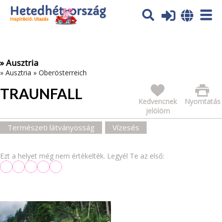
Az oldal sütiket (cookies) használ. További tájékoztatás itt:
Adatvédelmi tájékoztató
Ok
» Ausztria
»
Ausztria
»
Oberösterreich
TRAUNFALL
Kedvencnek
Nyomtatás
jelölöm
Természeti látványosság
Vízesés
Ezt a helyet még nem értékelték. Legyél Te az első: