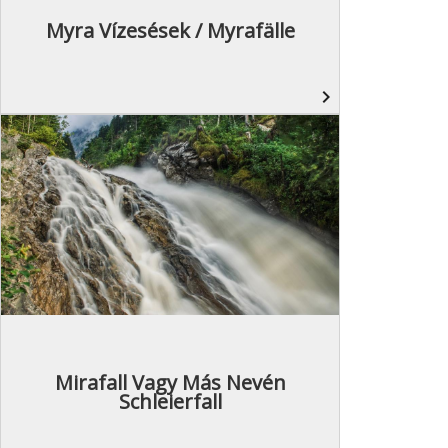
Myra Vízesések / Myrafälle
navigate_next
Mirafall Vagy Más Nevén
Schleierfall