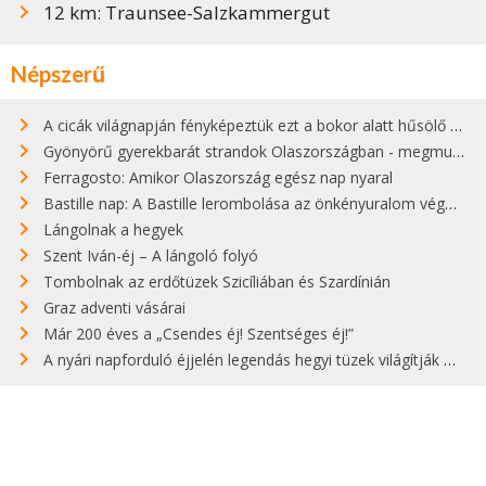
12 km: Traunsee-Salzkammergut
Népszerű
A cicák világnapján fényképeztük ezt a bokor alatt hűsölő cicát Kisorosziban
Gyönyörű gyerekbarát strandok Olaszországban - megmutatjuk a 15 legjobbat
Ferragosto: Amikor Olaszország egész nap nyaral
Bastille nap: A Bastille lerombolása az önkényuralom végét jelentette
Lángolnak a hegyek
Szent Iván-éj – A lángoló folyó
Tombolnak az erdőtüzek Szicíliában és Szardínián
Graz adventi vásárai
Már 200 éves a „Csendes éj! Szentséges éj!”
A nyári napforduló éjjelén legendás hegyi tüzek világítják meg Zugspitzét