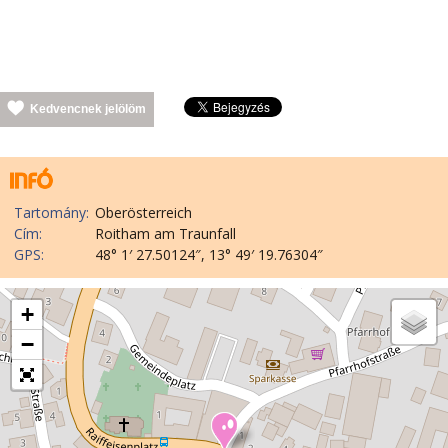
Kedvencnek jelölöm
Tartomány:
Oberösterreich
Cím:
Roitham am Traunfall
GPS:
48° 1′ 27.50124″, 13° 49′ 19.76304″
+
−