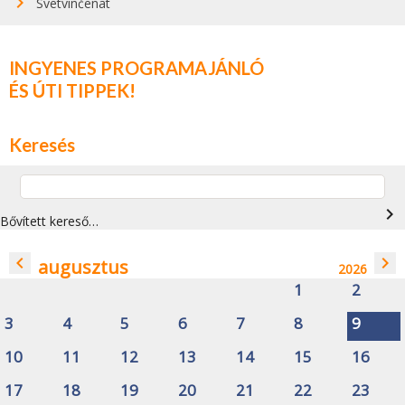
Svetvinčenat
INGYENES PROGRAMAJÁNLÓ
ÉS ÚTI TIPPEK!
Keresés
navigate_next
Bővített kereső…
navigate_before
navigate_next
augusztus
2026
1
2
3
4
5
6
7
8
9
10
11
12
13
14
15
16
17
18
19
20
21
22
23