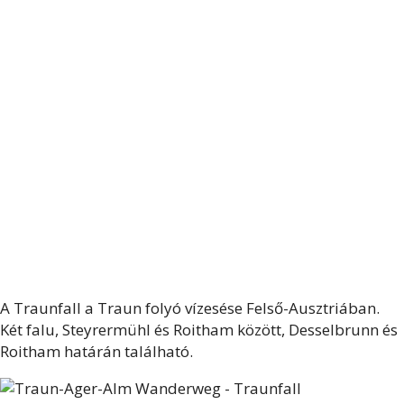
A Traunfall a Traun folyó vízesése Felső-Ausztriában.
Két falu, Steyrermühl és Roitham között, Desselbrunn és
Roitham határán található.