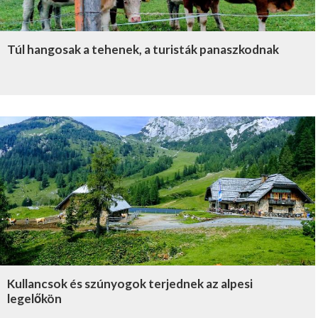
Túl hangosak a tehenek, a turisták panaszkodnak
Kullancsok és szúnyogok terjednek az alpesi
legelőkön