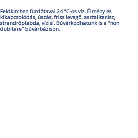
Feldkirchen fürdőtavai 24 °C-os víz. Élmény és
kikapcsolódás, úszás, friss levegő, asztalitenisz,
strandröplabda, vízisí. Búvárkodhatunk is a "non
dubitare" búvárbázison.