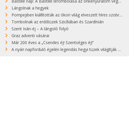
Bastille nap: A Bastille lerombolása az önkényuralom végét jelentette
Lángolnak a hegyek
Pompejiben kiállították az ókori világ elveszett híres szobrának másolatát
Tombolnak az erdőtüzek Szicíliában és Szardínián
Szent Iván-éj – A lángoló folyó
Graz adventi vásárai
Már 200 éves a „Csendes éj! Szentséges éj!”
A nyári napforduló éjjelén legendás hegyi tüzek világítják meg Zugspitzét