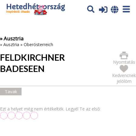
Az oldal sütiket (cookies) használ. További tájékoztatás itt:
Adatvédelmi tájékoztató
Ok
» Ausztria
»
Ausztria
»
Oberösterreich
FELDKIRCHNER
Nyomtatás
BADESEEN
Kedvencnek
jelölöm
Tavak
Ezt a helyet még nem értékelték. Legyél Te az első: