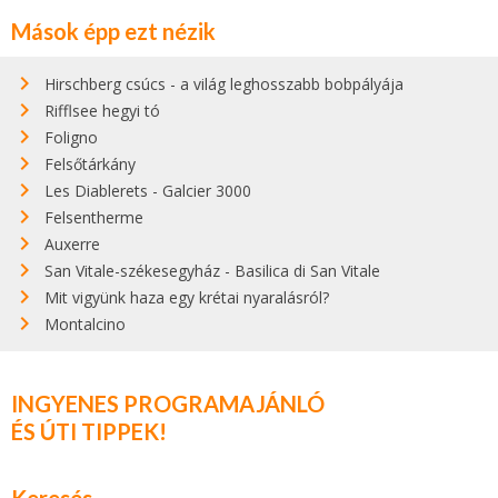
Mások épp ezt nézik
Hirschberg csúcs - a világ leghosszabb bobpályája
Rifflsee hegyi tó
Foligno
Felsőtárkány
Les Diablerets - Galcier 3000
Felsentherme
Auxerre
San Vitale-székesegyház - Basilica di San Vitale
Mit vigyünk haza egy krétai nyaralásról?
Montalcino
INGYENES PROGRAMAJÁNLÓ
ÉS ÚTI TIPPEK!
Keresés