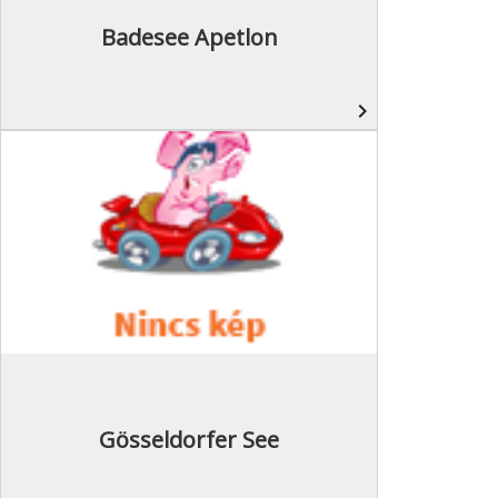
Badesee Apetlon
navigate_next
Gösseldorfer See