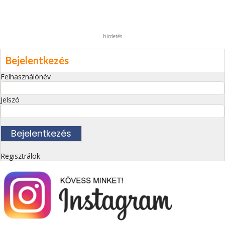
hirdetés
Bejelentkezés
Felhasználónév
Jelszó
Regisztrálok