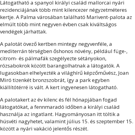
Látogatható a spanyol királyi család mallorcai nyári
rezidenciájának több mint kilencezer négyzetméteres
kertje. A Palma városában található Marivent-palota az
elmúlt több mint negyven évben csak kiváltságos
vendégek járhattak.
A palotát övező kertben mintegy negyvenféle, a
mediterrán térségben őshonos növény, például füge-,
citrom- és pálmafák szegélyezte sétányokon,
rózsabokrok között barangolhatnak a látogatók. A
lugasokban elhelyezték a világhírű képzőművész, Joan
Miró tizenkét bronzszobrát, így a park egyben
kiállítótérré is vált. A kert ingyenesen látogatható.
A palotakert az év kilenc és fél hónapjában fogad
látogatókat, a fennmaradó időben a királyi család
használja az ingatlant. Hagyományosan itt töltik a
húsvéti nagyhetet, valamint július 15. és szeptember 15.
között a nyári vakáció jelentős részét.