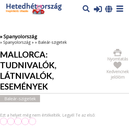
Az oldal sütiket (cookies) használ. További tájékoztatás itt:
Adatvédelmi tájékoztató
Ok
» Spanyolország
»
Spanyolország
»
»
Baleár-szigetek
MALLORCA:
Nyomtatás
TUDNIVALÓK,
Kedvencnek
LÁTNIVALÓK,
jelölöm
ESEMÉNYEK
Baleár-szigetek
Ezt a helyet még nem értékelték. Legyél Te az első: