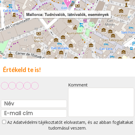
Mallorca: Tudnivalók, látnivalók, események
Értékeld te is!
Komment
Az
Adatvédelmi tájékoztatót
elolvastam, és az abban foglaltakat
tudomásul veszem.