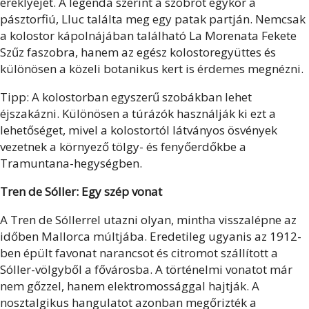
ereklyéjét. A legenda szerint a szobrot egykor a
pásztorfiú, Lluc találta meg egy patak partján. Nemcsak
a kolostor kápolnájában található La Morenata Fekete
Szűz faszobra, hanem az egész kolostoregyüttes és
különösen a közeli botanikus kert is érdemes megnézni.
Tipp: A kolostorban egyszerű szobákban lehet
éjszakázni. Különösen a túrázók használják ki ezt a
lehetőséget, mivel a kolostortól látványos ösvények
vezetnek a környező tölgy- és fenyőerdőkbe a
Tramuntana-hegységben.
Tren de Sóller: Egy szép vonat
A Tren de Sóllerrel utazni olyan, mintha visszalépne az
időben Mallorca múltjába. Eredetileg ugyanis az 1912-
ben épült favonat narancsot és citromot szállított a
Sóller-völgyből a fővárosba. A történelmi vonatot már
nem gőzzel, hanem elektromossággal hajtják. A
nosztalgikus hangulatot azonban megőrizték a