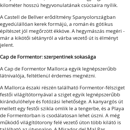
kilométer hosszú hegyvonulatának csúcsaira nyílik.
A Castell de Bellver erődítmény Spanyolországban
egyedülállóan kerek formájú, a román és gótikus
építészet jól megőrzött ékköve. A hegymászás megéri -
már a kikötői sétányról a várba vezető út is élményt
jelent.
Cap de Formentor: szerpentinek sokasága
A Cap de Formentor Mallorca egyik legnépszerűbb
látnivalója, feltétlenül érdemes megnézni.
A Mallorca északi részén található Formentor-félsziget
festői világítótornyával a sziget egyik legnépszerűbb
kirándulóhelye és fotózási lehetősége. A kanyargós út
mellett egy festői szikla omlik le a tengerbe, és a Playa
de Formentorban is csodálatosan lehet úszni. A még
működő világítótorony felé vezető úton több kilátó is
található az útvonalon. A Mirador del Mal Pas