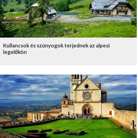
Kullancsok és szúnyogok terjednek az alpesi
legelőkön