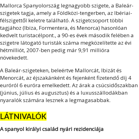
Mallorca Spanyolország legnagyobb szigete, a Baleár-
szigetek tagja, amely a Földközi-tengerben, az Ibériai-
félszigettől keletre található. A szigetcsoport többi
tagjához (Ibiza, Formentera, és Menorca) hasonlóan
kedvelt turistacélpont., a 90-es évek második felében a
szigetre látogató turisták száma megközelítette az évi
hétmilliót, 2007-ben pedig már 9,91 millióra
növekedett.
A Baleár-szigeteken, beleértve Mallorcát, Ibizát és
Menorcát, az éjszakánként és fejenként fizetendő díj 4
euróról 6 euróra emelkedett. Az árak a csúcsidőszakban
(június, július és augusztus) és a luxusszállodákban
nyaralók számára lesznek a legmagasabbak.
LÁTNIVALÓK
A spanyol királyi család nyári rezidenciája