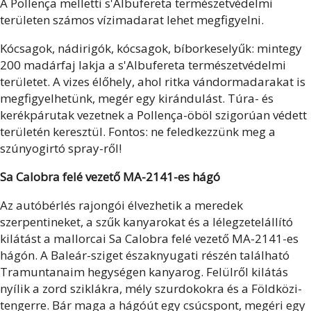
A Pollença melletti s'Albufereta természetvédelmi
területen számos vízimadarat lehet megfigyelni.
Kócsagok, nádirigók, kócsagok, bíborkeselyűk: mintegy
200 madárfaj lakja a s'Albufereta természetvédelmi
területet. A vizes élőhely, ahol ritka vándormadarakat is
megfigyelhetünk, megér egy kirándulást. Túra- és
kerékpárutak vezetnek a Pollença-öböl szigorúan védett
területén keresztül. Fontos: ne feledkezzünk meg a
szúnyogirtó spray-ről!
Sa Calobra felé vezető MA-2141-es hágó
Az autóbérlés rajongói élvezhetik a meredek
szerpentineket, a szűk kanyarokat és a lélegzetelállító
kilátást a mallorcai Sa Calobra felé vezető MA-2141-es
hágón. A Baleár-sziget északnyugati részén található
Tramuntanaim hegységen kanyarog. Felülről kilátás
nyílik a zord sziklákra, mély szurdokokra és a Földközi-
tengerre. Bár maga a hágóút egy csúcspont, megéri egy