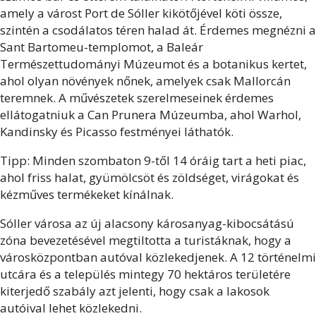
amely a várost Port de Sóller kikötőjével köti össze,
szintén a csodálatos téren halad át. Érdemes megnézni a
Sant Bartomeu-templomot, a Baleár
Természettudományi Múzeumot és a botanikus kertet,
ahol olyan növények nőnek, amelyek csak Mallorcán
teremnek. A művészetek szerelmeseinek érdemes
ellátogatniuk a Can Prunera Múzeumba, ahol Warhol,
Kandinsky és Picasso festményei láthatók.
Tipp: Minden szombaton 9-től 14 óráig tart a heti piac,
ahol friss halat, gyümölcsöt és zöldséget, virágokat és
kézműves termékeket kínálnak.
Sóller városa az új alacsony károsanyag-kibocsátású
zóna bevezetésével megtiltotta a turistáknak, hogy a
városközpontban autóval közlekedjenek. A 12 történelmi
utcára és a település mintegy 70 hektáros területére
kiterjedő szabály azt jelenti, hogy csak a lakosok
autóival lehet közlekedni.