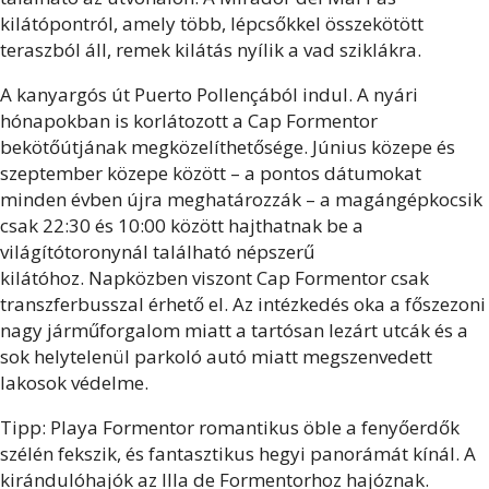
kilátópontról, amely több, lépcsőkkel összekötött
teraszból áll, remek kilátás nyílik a vad sziklákra.
A kanyargós út Puerto Pollençából indul. A nyári
hónapokban is korlátozott a Cap Formentor
bekötőútjának megközelíthetősége. Június közepe és
szeptember közepe között – a pontos dátumokat
minden évben újra meghatározzák – a magángépkocsik
csak 22:30 és 10:00 között hajthatnak be a
világítótoronynál található népszerű
kilátóhoz. Napközben viszont Cap Formentor csak
transzferbusszal érhető el. Az intézkedés oka a főszezoni
nagy járműforgalom miatt a tartósan lezárt utcák és a
sok helytelenül parkoló autó miatt megszenvedett
lakosok védelme.
Tipp: Playa Formentor romantikus öble a fenyőerdők
szélén fekszik, és fantasztikus hegyi panorámát kínál. A
kirándulóhajók az Illa de Formentorhoz hajóznak.