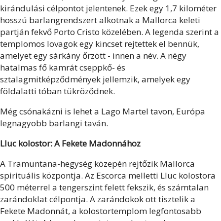
kirándulási célpontot jelentenek. Ezek egy 1,7 kilométer
hosszú barlangrendszert alkotnak a Mallorca keleti
partján fekvő Porto Cristo közelében. A legenda szerint a
templomos lovagok egy kincset rejtettek el bennük,
amelyet egy sárkány őrzött - innen a név. A négy
hatalmas fő kamrát cseppkő- és
sztalagmitképződmények jellemzik, amelyek egy
földalatti tóban tükröződnek.
Még csónakázni is lehet a Lago Martel tavon, Európa
legnagyobb barlangi taván.
Lluc kolostor: A Fekete Madonnához
A Tramuntana-hegység közepén rejtőzik Mallorca
spirituális központja. Az Escorca melletti Lluc kolostora
500 méterrel a tengerszint felett fekszik, és számtalan
zarándoklat célpontja. A zarándokok ott tisztelik a
Fekete Madonnát, a kolostortemplom legfontosabb