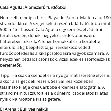
Cala Agulla: Álomszerű fürdőöböl
Nem kell mindig a híres Playa de Palma: Mallorca jó 180
strandot kínál. A sziget keleti részén található, több mint
500 méter hosszú Cala Agulla egy természetvédelmi
terület szélén, dűnék, hegyek és erdők álomszerű
hátterében fekszik. A fehér homokkal és a körülötte
elterülő, alig beépített tájjal rendelkező védett
fürdőöböl ideális a kikapcsolódásra vágyók számára. A
helyszínen pedálos csónakok, vízisílécek és szörfdeszkák
bérelhetők.
Tipp: Ha csak a csendet és a nyugalmat szeretné élvezni,
akkor a sziget déli részén, Ses Salines közelében
található Platja d'es Carbóba érdemes ellátogatnia. A
strand nem túl zsúfolt, és a dűnékről csodálatos kilátás
nyílik Na Moltona kis szigetére.
El Arenal: Buli vég nélkül