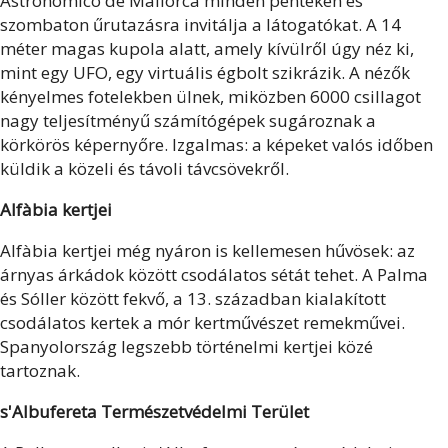
Astronómico de Mallorca minden pénteken és
szombaton űrutazásra invitálja a látogatókat. A 14
méter magas kupola alatt, amely kívülről úgy néz ki,
mint egy UFO, egy virtuális égbolt szikrázik. A nézők
kényelmes fotelekben ülnek, miközben 6000 csillagot
nagy teljesítményű számítógépek sugároznak a
körkörös képernyőre. Izgalmas: a képeket valós időben
küldik a közeli és távoli távcsövekről.
Alfàbia kertjei
Alfàbia kertjei még nyáron is kellemesen hűvösek: az
árnyas árkádok között csodálatos sétát tehet. A Palma
és Sóller között fekvő, a 13. században kialakított
csodálatos kertek a mór kertművészet remekművei.
Spanyolország legszebb történelmi kertjei közé
tartoznak.
s'Albufereta Természetvédelmi Terület