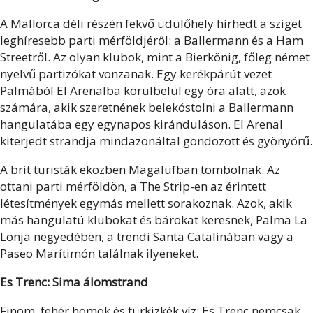
A Mallorca déli részén fekvő üdülőhely hírhedt a sziget
leghíresebb parti mérföldjéről: a Ballermann és a Ham
Streetről. Az olyan klubok, mint a Bierkönig, főleg német
nyelvű partizókat vonzanak. Egy kerékpárút vezet
Palmából El Arenalba körülbelül egy óra alatt, azok
számára, akik szeretnének belekóstolni a Ballermann
hangulatába egy egynapos kiránduláson. El Arenal
kiterjedt strandja mindazonáltal gondozott és gyönyörű.
A brit turisták eközben Magalufban tombolnak. Az
ottani parti mérföldön, a The Strip-en az érintett
létesítmények egymás mellett sorakoznak. Azok, akik
más hangulatú klubokat és bárokat keresnek, Palma La
Lonja negyedében, a trendi Santa Catalinában vagy a
Paseo Marítimón találnak ilyeneket.
Es Trenc: Sima álomstrand
Finom, fehér homok és türkizkék víz: Es Trenc nemcsak