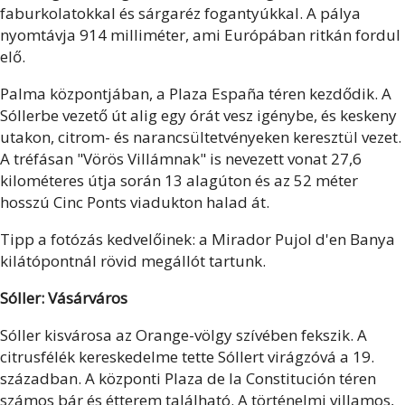
faburkolatokkal és sárgaréz fogantyúkkal. A pálya
nyomtávja 914 milliméter, ami Európában ritkán fordul
elő.
Palma központjában, a Plaza España téren kezdődik. A
Sóllerbe vezető út alig egy órát vesz igénybe, és keskeny
utakon, citrom- és narancsültetvényeken keresztül vezet.
A tréfásan "Vörös Villámnak" is nevezett vonat 27,6
kilométeres útja során 13 alagúton és az 52 méter
hosszú Cinc Ponts viadukton halad át.
Tipp a fotózás kedvelőinek: a Mirador Pujol d'en Banya
kilátópontnál rövid megállót tartunk.
Sóller: Vásárváros
Sóller kisvárosa az Orange-völgy szívében fekszik. A
citrusfélék kereskedelme tette Sóllert virágzóvá a 19.
században. A központi Plaza de la Constitución téren
számos bár és étterem található. A történelmi villamos,