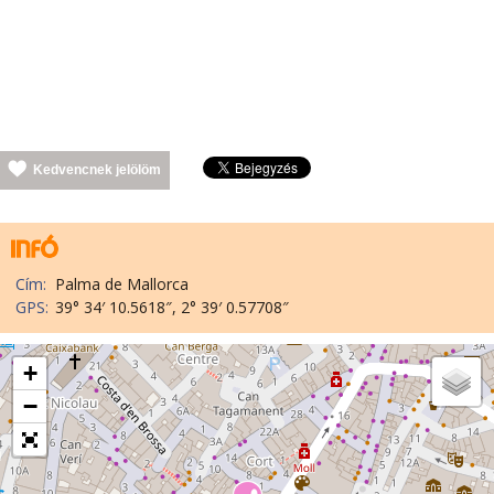
Kedvencnek jelölöm
Cím:
Palma de Mallorca
GPS:
39° 34′ 10.5618″, 2° 39′ 0.57708″
+
−