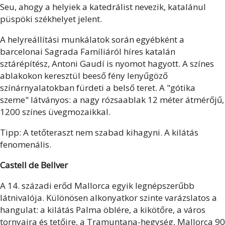
Seu, ahogy a helyiek a katedrálist nevezik, katalánul
püspöki székhelyet jelent.
A helyreállítási munkálatok során egyébként a
barcelonai Sagrada Famíliáról híres katalán
sztárépítész, Antoni Gaudí is nyomot hagyott. A színes
ablakokon keresztül beeső fény lenyűgöző
színárnyalatokban fürdeti a belső teret. A "gótika
szeme" látványos: a nagy rózsaablak 12 méter átmérőjű,
1200 színes üvegmozaikkal.
Tipp: A tetőteraszt nem szabad kihagyni. A kilátás
fenomenális.
Castell de Bellver
A 14. századi erőd Mallorca egyik legnépszerűbb
látnivalója. Különösen alkonyatkor szinte varázslatos a
hangulat: a kilátás Palma öblére, a kikötőre, a város
tornyaira és tetőire, a Tramuntana-hegység, Mallorca 90