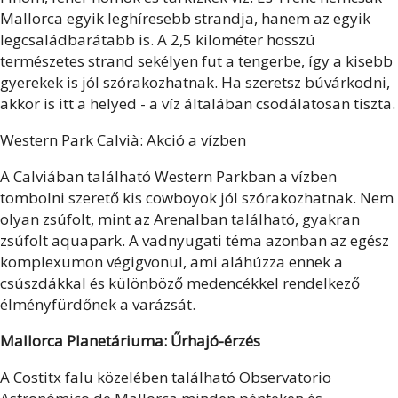
Mallorca egyik leghíresebb strandja, hanem az egyik
legcsaládbarátabb is. A 2,5 kilométer hosszú
természetes strand sekélyen fut a tengerbe, így a kisebb
gyerekek is jól szórakozhatnak. Ha szeretsz búvárkodni,
akkor is itt a helyed - a víz általában csodálatosan tiszta.
Western Park Calvià: Akció a vízben
A Calviában található Western Parkban a vízben
tombolni szerető kis cowboyok jól szórakozhatnak. Nem
olyan zsúfolt, mint az Arenalban található, gyakran
zsúfolt aquapark. A vadnyugati téma azonban az egész
komplexumon végigvonul, ami aláhúzza ennek a
csúszdákkal és különböző medencékkel rendelkező
élményfürdőnek a varázsát.
Mallorca Planetáriuma: Űrhajó-érzés
A Costitx falu közelében található Observatorio