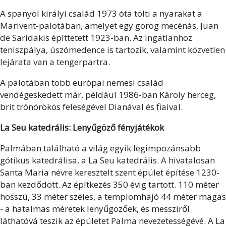
A spanyol királyi család 1973 óta tölti a nyarakat a
Marivent-palotában, amelyet egy görög mecénás, Juan
de Saridakis építtetett 1923-ban. Az ingatlanhoz
teniszpálya, úszómedence is tartozik, valamint közvetlen
lejárata van a tengerpartra.
A palotában több európai nemesi család
vendégeskedett már, például 1986-ban Károly herceg,
brit trónörökös feleségével Dianával és fiaival.
La Seu katedrális: Lenyűgöző fényjátékok
Palmában található a világ egyik legimpozánsabb
gótikus katedrálisa, a La Seu katedrális. A hivatalosan
Santa Maria névre keresztelt szent épület építése 1230-
ban kezdődött. Az építkezés 350 évig tartott. 110 méter
hosszú, 33 méter széles, a templomhajó 44 méter magas
- a hatalmas méretek lenyűgözőek, és messziről
láthatóvá teszik az épületet Palma nevezetességévé. A La