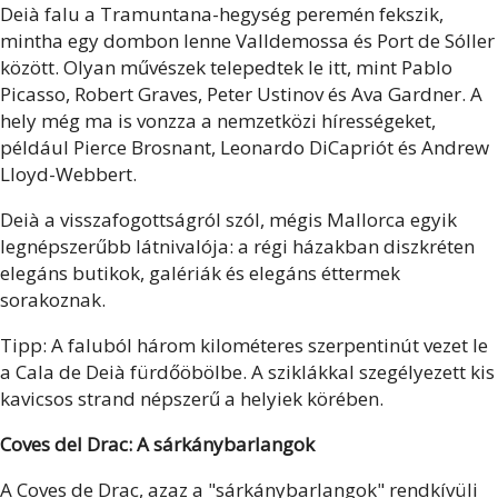
Deià falu a Tramuntana-hegység peremén fekszik,
mintha egy dombon lenne Valldemossa és Port de Sóller
között. Olyan művészek telepedtek le itt, mint Pablo
Picasso, Robert Graves, Peter Ustinov és Ava Gardner. A
hely még ma is vonzza a nemzetközi hírességeket,
például Pierce Brosnant, Leonardo DiCapriót és Andrew
Lloyd-Webbert.
Deià a visszafogottságról szól, mégis Mallorca egyik
legnépszerűbb látnivalója: a régi házakban diszkréten
elegáns butikok, galériák és elegáns éttermek
sorakoznak.
Tipp: A faluból három kilométeres szerpentinút vezet le
a Cala de Deià fürdőöbölbe. A sziklákkal szegélyezett kis
kavicsos strand népszerű a helyiek körében.
Coves del Drac: A sárkánybarlangok
A Coves de Drac, azaz a "sárkánybarlangok" rendkívüli