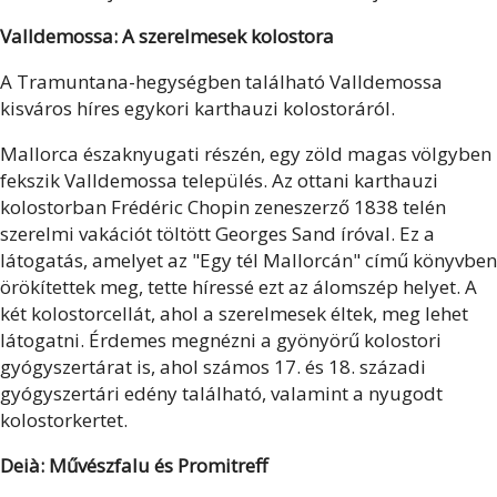
Valldemossa: A szerelmesek kolostora
A Tramuntana-hegységben található Valldemossa
kisváros híres egykori karthauzi kolostoráról.
Mallorca északnyugati részén, egy zöld magas völgyben
fekszik Valldemossa település. Az ottani karthauzi
kolostorban Frédéric Chopin zeneszerző 1838 telén
szerelmi vakációt töltött Georges Sand íróval. Ez a
látogatás, amelyet az "Egy tél Mallorcán" című könyvben
örökítettek meg, tette híressé ezt az álomszép helyet. A
két kolostorcellát, ahol a szerelmesek éltek, meg lehet
látogatni. Érdemes megnézni a gyönyörű kolostori
gyógyszertárat is, ahol számos 17. és 18. századi
gyógyszertári edény található, valamint a nyugodt
kolostorkertet.
Deià: Művészfalu és Promitreff