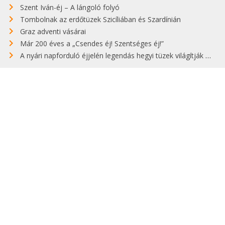
Szent Iván-éj – A lángoló folyó
Tombolnak az erdőtüzek Szicíliában és Szardínián
Graz adventi vásárai
Már 200 éves a „Csendes éj! Szentséges éj!”
A nyári napforduló éjjelén legendás hegyi tüzek világítják meg Zugspitzét