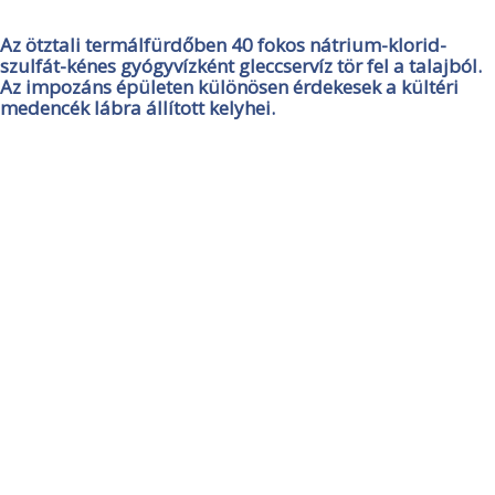
Az ötztali termálfürdőben 40 fokos nátrium-klorid-
szulfát-kénes gyógyvízként gleccservíz tör fel a talajból.
Az impozáns épületen különösen érdekesek a kültéri
medencék lábra állított kelyhei.