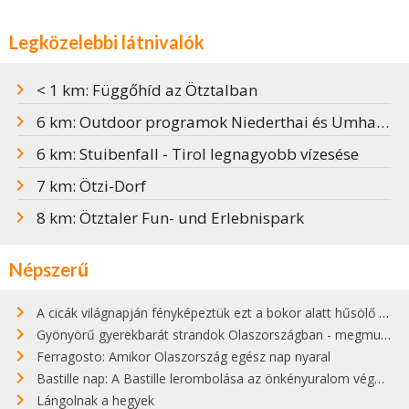
Legközelebbi látnivalók
< 1 km: Függőhíd az Ötztalban
6 km: Outdoor programok Niederthai és Umhausen környékén
6 km: Stuibenfall - Tirol legnagyobb vízesése
7 km: Ötzi-Dorf
8 km: Ötztaler Fun- und Erlebnispark
Népszerű
A cicák világnapján fényképeztük ezt a bokor alatt hűsölő cicát Kisorosziban
Gyönyörű gyerekbarát strandok Olaszországban - megmutatjuk a 15 legjobbat
Ferragosto: Amikor Olaszország egész nap nyaral
Bastille nap: A Bastille lerombolása az önkényuralom végét jelentette
Lángolnak a hegyek