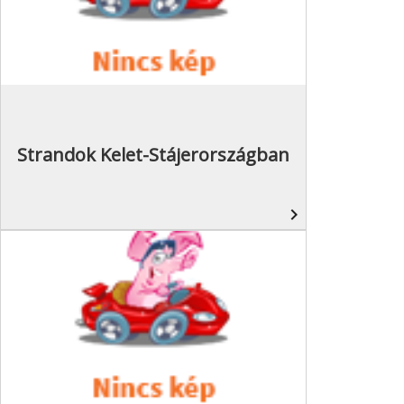
Strandok Kelet-Stájerországban
navigate_next