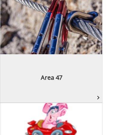
Area 47
navigate_next