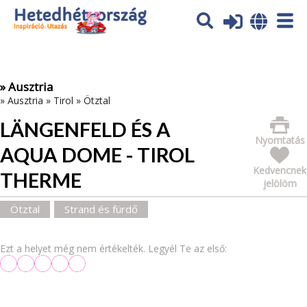
Az oldal sütiket (cookies) használ. További tájékoztatás itt:
Adatvédelmi tájékoztató
Ok
» Ausztria
»
Ausztria
»
Tirol
»
Ötztal
LÄNGENFELD ÉS A
Nyomtatás
AQUA DOME - TIROL
Kedvencnek
THERME
jelölöm
Ötztal
Strand és fürdő
Ezt a helyet még nem értékelték. Legyél Te az első: