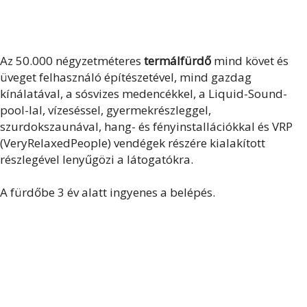
Az 50.000 négyzetméteres
termálfürdő
mind követ és
üveget felhasználó építészetével, mind gazdag
kínálatával, a sósvizes medencékkel, a Liquid-Sound-
pool-lal, vízeséssel, gyermekrészleggel,
szurdokszaunával, hang- és fényinstallációkkal és VRP
(VeryRelaxedPeople) vendégek részére kialakított
részlegével lenyűgözi a látogatókra.
A fürdőbe 3 év alatt ingyenes a belépés.