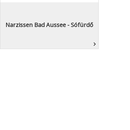
Narzissen Bad Aussee - Sófürdő
navigate_next