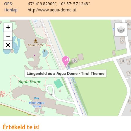
GPS:
47° 4′ 9.82909″, 10° 57′ 57.1248″
Honlap:
http://www.aqua-dome.at
+
−
Längenfeld és a Aqua Dome - Tirol Therme
Értékeld te is!