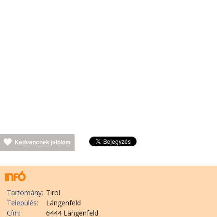
Kedvencnek jelölöm
Tartomány:
Tirol
Település:
Längenfeld
Cím:
6444 Längenfeld