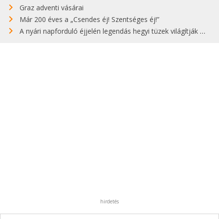
Graz adventi vásárai
Már 200 éves a „Csendes éj! Szentséges éj!”
A nyári napforduló éjjelén legendás hegyi tüzek világítják meg Zugspitzét
hirdetés