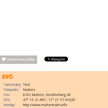
Kedvencnek jelölöm
Tartomány:
Tirol
Település:
Mutters
Cím:
6162 Mutters, Nockhofweg 40
GPS:
47° 13′ 21.495″, 11° 21′ 57.41028″
Honlap:
http://www.muttereralm.info