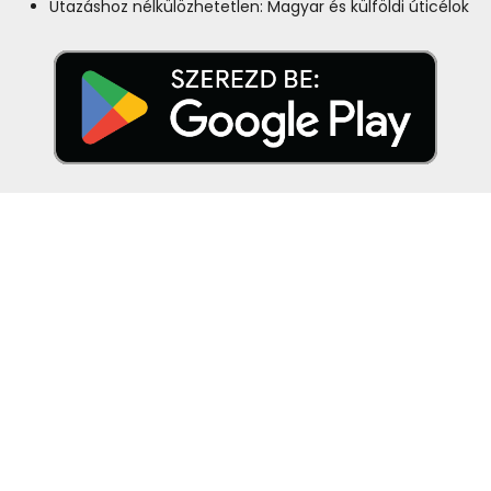
Utazáshoz nélkülözhetetlen: Magyar és külföldi úticélok