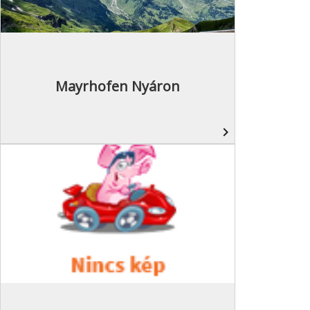
Mayrhofen Nyáron
navigate_next