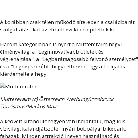
A korábban csak télen működő síterepen a családbarát
szolgáltatásokat az elmúlt években építették ki.
Három kategóriában is nyert a Muttereralm hegyi
élményvilág: a "Leginnovatívabb ötletek és
végrehajtása", a "Legbarátságosabb felvonó személyzet"
és a "Legnépszerűbb hegyi étterem"- így a fődíjat is
kiérdemelte a hegy.
Muttereralm (c) Österreich Werbung/Innsbruck
Tourismus/Markus Mair
A kedvelt kirándulóhegyen van indiánfalu, mágikus
vízivilág, kalandjátszótér, nyári bobpálya, bikepark,
faházak. Minden attrakció ingyen használható és