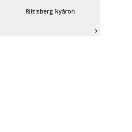
Rittisberg Nyáron
navigate_next