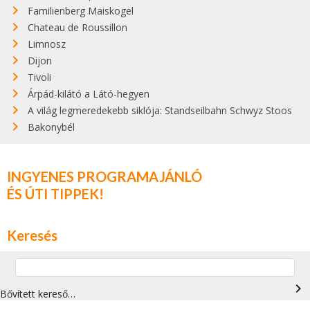
Familienberg Maiskogel
Chateau de Roussillon
Limnosz
Dijon
Tivoli
Árpád-kilátó a Látó-hegyen
A világ legmeredekebb siklója: Standseilbahn Schwyz Stoos
Bakonybél
INGYENES PROGRAMAJÁNLÓ
ÉS ÚTI TIPPEK!
Keresés
navigate_next
Bővített kereső…