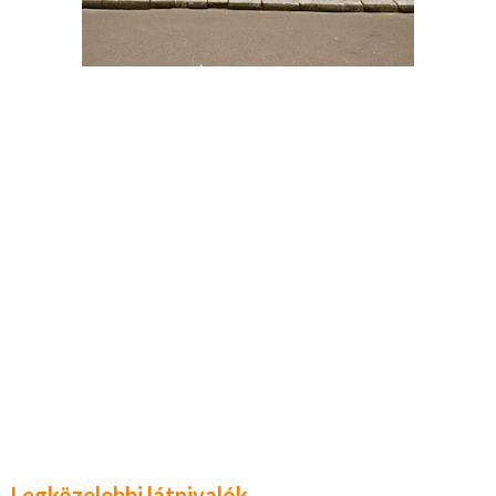
Legközelebbi látnivalók