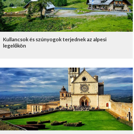
Kullancsok és szúnyogok terjednek az alpesi
legelőkön