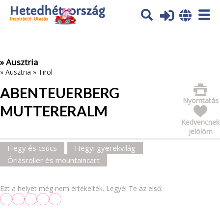
Az oldal sütiket (cookies) használ. További tájékoztatás itt:
Adatvédelmi tájékoztató
Ok
» Ausztria
»
Ausztria
»
Tirol
ABENTEUERBERG
Nyomtatás
MUTTERERALM
Kedvencnek
jelölöm
Hegy és csúcs
Hegyi gyerekvilág
Óriásroller és mountaincart
Ezt a helyet még nem értékelték. Legyél Te az első: