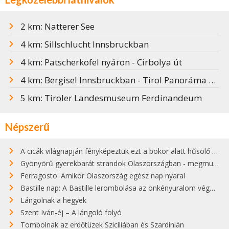
2 km: Natterer See
4 km: Sillschlucht Innsbruckban
4 km: Patscherkofel nyáron - Cirbolya út
4 km: Bergisel Innsbruckban - Tirol Panoráma Múzeum
5 km: Tiroler Landesmuseum Ferdinandeum
Népszerű
A cicák világnapján fényképeztük ezt a bokor alatt hűsölő cicát Kisorosziban
Gyönyörű gyerekbarát strandok Olaszországban - megmutatjuk a 15 legjobbat
Ferragosto: Amikor Olaszország egész nap nyaral
Bastille nap: A Bastille lerombolása az önkényuralom végét jelentette
Lángolnak a hegyek
Szent Iván-éj – A lángoló folyó
Tombolnak az erdőtüzek Szicíliában és Szardínián