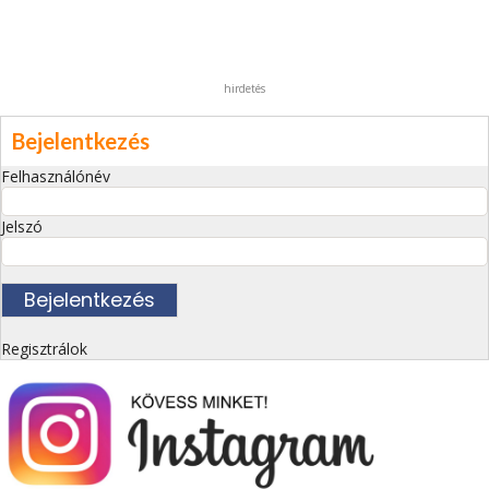
hirdetés
Bejelentkezés
Felhasználónév
Jelszó
Regisztrálok