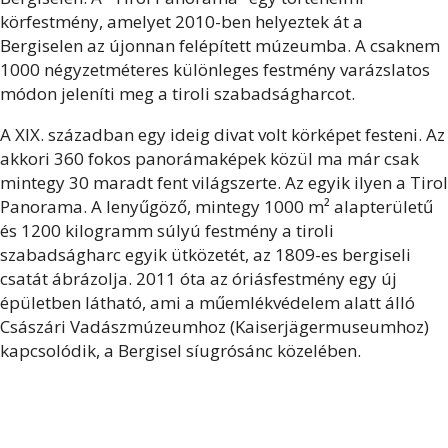
körfestmény, amelyet 2010-ben helyeztek át a
Bergiselen az újonnan felépített múzeumba. A csaknem
1000 négyzetméteres különleges festmény varázslatos
módon jeleníti meg a tiroli szabadságharcot.
A XIX. században egy ideig divat volt körképet festeni. Az
akkori 360 fokos panorámaképek közül ma már csak
mintegy 30 maradt fent világszerte. Az egyik ilyen a Tirol
Panorama. A lenyűgöző, mintegy 1000 m² alapterületű
és 1200 kilogramm súlyú festmény a tiroli
szabadságharc egyik ütközetét, az 1809-es bergiseli
csatát ábrázolja. 2011 óta az óriásfestmény egy új
épületben látható, ami a műemlékvédelem alatt álló
Császári Vadászmúzeumhoz (Kaiserjägermuseumhoz)
kapcsolódik, a Bergisel síugrósánc közelében.