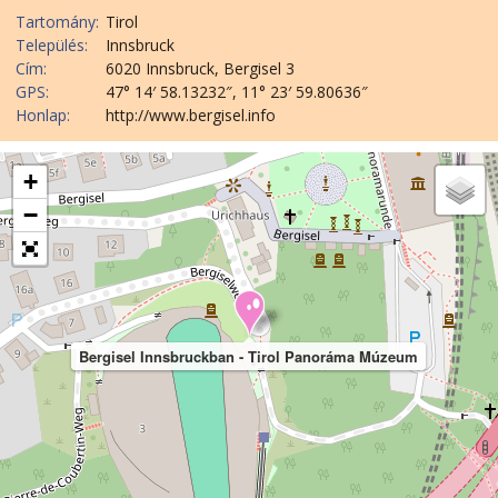
Tartomány:
Tirol
Település:
Innsbruck
Cím:
6020 Innsbruck, Bergisel 3
GPS:
47° 14′ 58.13232″, 11° 23′ 59.80636″
Honlap:
http://www.bergisel.info
+
−
Bergisel Innsbruckban - Tirol Panoráma Múzeum