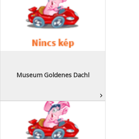
Museum Goldenes Dachl
navigate_next