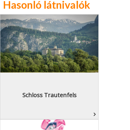
Hasonló látnivalók
Schloss Trautenfels
navigate_next