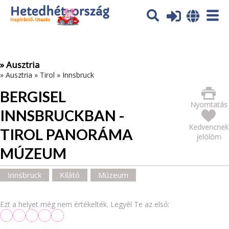
Az oldal sütiket (cookies) használ. További tájékoztatás itt:
Adatvédelmi tájékoztató
Ok
» Ausztria
»
Ausztria
»
Tirol
»
Innsbruck
BERGISEL
Nyomtatás
INNSBRUCKBAN -
Kedvencnek
TIROL PANORÁMA
jelölöm
MÚZEUM
Innsbruck
Kilátó
Múzeum
Ezt a helyet még nem értékelték. Legyél Te az első: