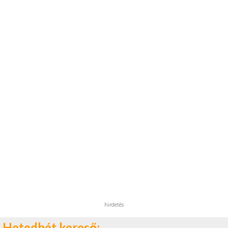
hirdetés
Hetedhét kereső: