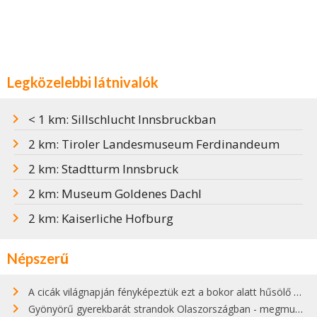
Legközelebbi látnivalók
< 1 km: Sillschlucht Innsbruckban
2 km: Tiroler Landesmuseum Ferdinandeum
2 km: Stadtturm Innsbruck
2 km: Museum Goldenes Dachl
2 km: Kaiserliche Hofburg
Népszerű
A cicák világnapján fényképeztük ezt a bokor alatt hűsölő cicát Kisorosziban
Gyönyörű gyerekbarát strandok Olaszországban - megmutatjuk a 15 legjobbat