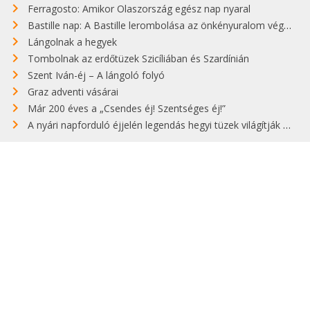
Ferragosto: Amikor Olaszország egész nap nyaral
Bastille nap: A Bastille lerombolása az önkényuralom végét jelentette
Lángolnak a hegyek
Tombolnak az erdőtüzek Szicíliában és Szardínián
Szent Iván-éj – A lángoló folyó
Graz adventi vásárai
Már 200 éves a „Csendes éj! Szentséges éj!”
A nyári napforduló éjjelén legendás hegyi tüzek világítják meg Zugspitzét