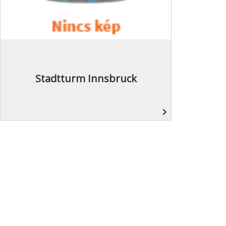
Stadtturm Innsbruck
navigate_next