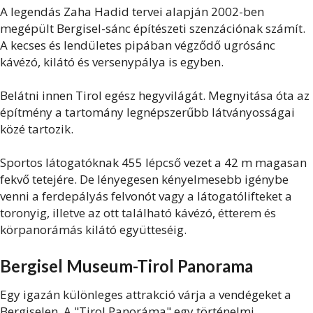
A legendás Zaha Hadid tervei alapján 2002-ben
megépült Bergisel-sánc építészeti szenzációnak számít.
A kecses és lendületes pipában végződő ugrósánc
kávézó, kilátó és versenypálya is egyben.
Belátni innen Tirol egész hegyvilágát. Megnyitása óta az
építmény a tartomány legnépszerűbb látványosságai
közé tartozik.
Sportos látogatóknak 455 lépcső vezet a 42 m magasan
fekvő tetejére. De lényegesen kényelmesebb igénybe
venni a ferdepályás felvonót vagy a látogatólifteket a
toronyig, illetve az ott található kávézó, étterem és
körpanorámás kilátó együtteséig.
Bergisel Museum-Tirol Panorama
Egy igazán különleges attrakció várja a vendégeket a
Bergiselen. A "Tirol Panoráma" egy történelmi