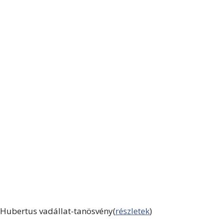
Hubertus vadállat-tanösvény(
részletek
)