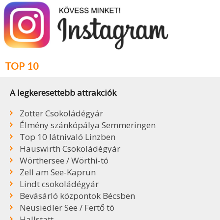
TOP 10
A legkeresettebb attrakciók
Zotter Csokoládégyár
Élmény szánkópálya Semmeringen
Top 10 látnivaló Linzben
Hauswirth Csokoládégyár
Wörthersee / Wörthi-tó
Zell am See-Kaprun
Lindt csokoládégyár
Bevásárló központok Bécsben
Neusiedler See / Fertő tó
Hallstatt