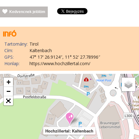
Kedvencnek jelölöm
Tartomány:
Tirol
Cím:
Kaltenbach
GPS:
47° 17′ 26.9124″, 11° 52′ 27.78996″
Honlap:
https://www.hochzillertal.com/
+
−
Hochzillertal: Kaltenbach