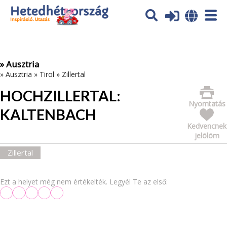
Az oldal sütiket (cookies) használ. További tájékoztatás itt:
Adatvédelmi tájékoztató
Ok
» Ausztria
»
Ausztria
»
Tirol
»
Zillertal
HOCHZILLERTAL:
Nyomtatás
KALTENBACH
Kedvencnek
jelölöm
Zillertal
Ezt a helyet még nem értékelték. Legyél Te az első: