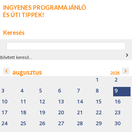
INGYENES PROGRAMAJÁNLÓ
ÉS ÚTI TIPPEK!
Keresés
navigate_next
Bővített kereső…
navigate_before
navigate_next
augusztus
2026
1
2
3
4
5
6
7
8
9
10
11
12
13
14
15
16
17
18
19
20
21
22
23
24
25
26
27
28
29
30