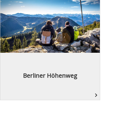
Berliner Höhenweg
navigate_next