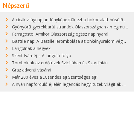
Népszerű
A cicák világnapján fényképeztük ezt a bokor alatt hűsölő cicát Kisorosziban
Gyönyörű gyerekbarát strandok Olaszországban - megmutatjuk a 15 legjobbat
Ferragosto: Amikor Olaszország egész nap nyaral
Bastille nap: A Bastille lerombolása az önkényuralom végét jelentette
Lángolnak a hegyek
Szent Iván-éj – A lángoló folyó
Tombolnak az erdőtüzek Szicíliában és Szardínián
Graz adventi vásárai
Már 200 éves a „Csendes éj! Szentséges éj!”
A nyári napforduló éjjelén legendás hegyi tüzek világítják meg Zugspitzét